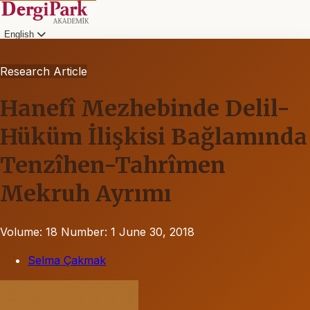
English
Research Article
Hanefî Mezhebinde Delil-
Hüküm İlişkisi Bağlamında
Tenzîhen-Tahrîmen
Mekruh Ayrımı
Volume: 18
Number: 1
June 30, 2018
Selma Çakmak