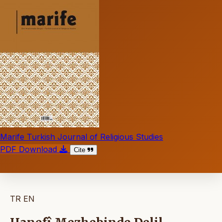
Marife Turkish Journal of Religious Studies
PDF Download
Cite
TR
EN