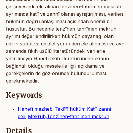
çerçevesinde ele alınan tenzîhen-tahrîmen mekruh
ayrımında kat‘î ve zannî olanın ayrıştırılması, verilen
hükmün doğru anlaşılması açısından önemli bir
husustur. Bu nedenle tenzîhen-tahrîmen mekruh
ayrımı değerlendirilirken hükmün dayanağı olan
delilin sübût ve delâlet yönünden ele alınması ve aynı
zamanda fıkıh usûlü literatüründeki verilerle
yetinilmeyip Hanefî fıkıh literatüründehükmün
bağlantılı olduğu mesele ile ilgili açıklama ve
gerekçelerin de göz önünde bulundurulması
gerekmektedir.
Keywords
Hanefî mezhebi,Teklîfî hüküm,Kat‘î-zannî
delil,Mekruh,Tenzîhen-tahrîmen mekruh
Details