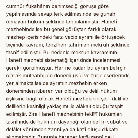
cumhûr fukahânın benimsediği görüşe göre
yapılmasında sevap terk edilmesinde ise günah
olmayan hüküm şeklinde tanımlanmıştır. Hanefî
mezhebinde ise bu genel görüşten farklı olarak
mezhep içerisindeki farz-vacip ayrımı ile örtüşecek
biçimde kavram, tenzîhen-tahrîmen mekruh şeklinde
tasnîf edilmiştir. Bu nedenle mekruh kavramının
Hanefî mezhebi sistematiği içerisinde incelenmesi
gerekli görülmüştür. Her ne kadar bu ayrım belirgin
olarak müteahhîrûn dönemi usûl ve furu‘ eserlerinde
yer almakta ise de ayrımın,mezhebin erken
döneminden itibaren var olduğu ve delil-hüküm
ilişkisine bağlı olarak Hanefî mezhebinin şer‘î delil ve
delillerin kesinliği yaklaşımı ile alâkalı olduğu tespit
edilmiştir. Zira Hanefî mezhebinin teklîfî hükümleri
tasnîfinde de hükmün dayanağı olan delilin sübût ve
delâlet yönünden zannî ya da kat‘î oluşu dikkate
alınmaktadır. Bununla beraber kat‘î-zannî delil