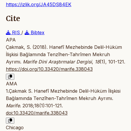
https://izlik.org/JA45DS84EK
Cite
RIS
/
Bibtex
APA
Çakmak, S. (2018). Hanefî Mezhebinde Delil-Hüküm
İlişkisi Bağlamında Tenzîhen-Tahrîmen Mekruh
Ayrımı.
Marife Dini Araştırmalar Dergisi
,
18
(1), 101-121.
https://doi.org/10.33420/marife.338043
AMA
1.Çakmak S. Hanefî Mezhebinde Delil-Hüküm İlişkisi
Bağlamında Tenzîhen-Tahrîmen Mekruh Ayrımı.
Marife
. 2018;18(1):101-121.
doi:10.33420/marife.338043
Chicago