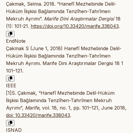
Çakmak, Selma. 2018. “Hanefî Mezhebinde Delil-
Hüküm İlişkisi Bağlamında Tenzîhen-Tahrîmen
Mekruh Ayrımı”.
Marife Dini Araştırmalar Dergisi
18
(1): 101-21.
https://doi.org/10.33420/marife.338043
.
EndNote
Çakmak S (June 1, 2018) Hanefî Mezhebinde Delil-
Hüküm İlişkisi Bağlamında Tenzîhen-Tahrîmen
Mekruh Ayrımı. Marife Dini Araştırmalar Dergisi 18 1
101–121.
IEEE
[1]S. Çakmak, “Hanefî Mezhebinde Delil-Hüküm
İlişkisi Bağlamında Tenzîhen-Tahrîmen Mekruh
Ayrımı”,
Marife
, vol. 18, no. 1, pp. 101–121, June 2018,
doi: 10.33420/marife.338043
.
ISNAD