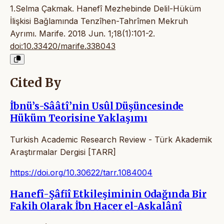
1.Selma Çakmak. Hanefî Mezhebinde Delil-Hüküm
İlişkisi Bağlamında Tenzîhen-Tahrîmen Mekruh
Ayrımı. Marife. 2018 Jun. 1;18(1):101-2.
doi:10.33420/marife.338043
Cited By
İbnü’s-Sââtî’nin Usûl Düşüncesinde
Hüküm Teorisine Yaklaşımı
Turkish Academic Research Review - Türk Akademik
Araştırmalar Dergisi [TARR]
https://doi.org/10.30622/tarr.1084004
Hanefî-Şâfiî Etkileşiminin Odağında Bir
Fakih Olarak İbn Hacer el-Askalânî