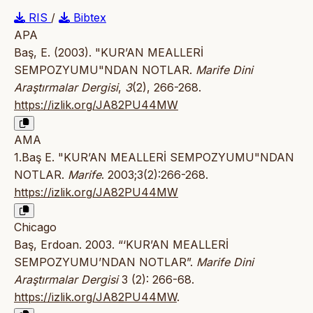
RIS
/
Bibtex
APA
Baş, E. (2003). "KUR’AN MEALLERİ
SEMPOZYUMU"NDAN NOTLAR.
Marife Dini
Araştırmalar Dergisi
,
3
(2), 266-268.
https://izlik.org/JA82PU44MW
AMA
1.Baş E. "KUR’AN MEALLERİ SEMPOZYUMU"NDAN
NOTLAR.
Marife
. 2003;3(2):266-268.
https://izlik.org/JA82PU44MW
Chicago
Baş, Erdoan. 2003. “‘KUR’AN MEALLERİ
SEMPOZYUMU’NDAN NOTLAR”.
Marife Dini
Araştırmalar Dergisi
3 (2): 266-68.
https://izlik.org/JA82PU44MW
.