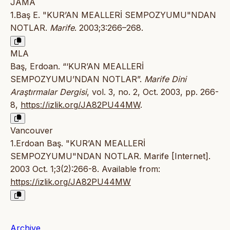
JAMA
1.Baş E. "KUR’AN MEALLERİ SEMPOZYUMU"NDAN
NOTLAR.
Marife
. 2003;3:266–268.
MLA
Baş, Erdoan. “‘KUR’AN MEALLERİ
SEMPOZYUMU’NDAN NOTLAR”.
Marife Dini
Araştırmalar Dergisi
, vol. 3, no. 2, Oct. 2003, pp. 266-
8,
https://izlik.org/JA82PU44MW
.
Vancouver
1.Erdoan Baş. "KUR’AN MEALLERİ
SEMPOZYUMU"NDAN NOTLAR. Marife [Internet].
2003 Oct. 1;3(2):266-8. Available from:
https://izlik.org/JA82PU44MW
Archive