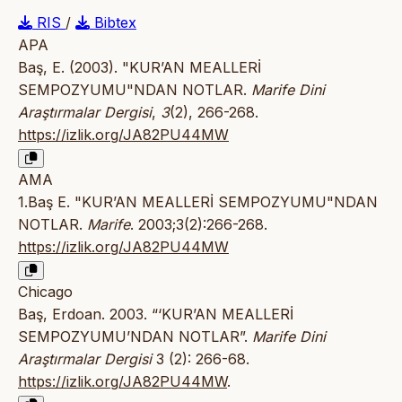
RIS
/
Bibtex
APA
Baş, E. (2003). "KUR’AN MEALLERİ
SEMPOZYUMU"NDAN NOTLAR.
Marife Dini
Araştırmalar Dergisi
,
3
(2), 266-268.
https://izlik.org/JA82PU44MW
AMA
1.Baş E. "KUR’AN MEALLERİ SEMPOZYUMU"NDAN
NOTLAR.
Marife
. 2003;3(2):266-268.
https://izlik.org/JA82PU44MW
Chicago
Baş, Erdoan. 2003. “‘KUR’AN MEALLERİ
SEMPOZYUMU’NDAN NOTLAR”.
Marife Dini
Araştırmalar Dergisi
3 (2): 266-68.
https://izlik.org/JA82PU44MW
.