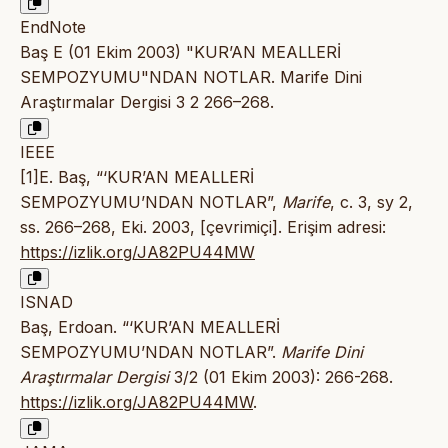
EndNote
Baş E (01 Ekim 2003) "KUR’AN MEALLERİ
SEMPOZYUMU"NDAN NOTLAR. Marife Dini
Araştırmalar Dergisi 3 2 266–268.
IEEE
[1]E. Baş, “‘KUR’AN MEALLERİ
SEMPOZYUMU’NDAN NOTLAR”,
Marife
, c. 3, sy 2,
ss. 266–268, Eki. 2003, [çevrimiçi]. Erişim adresi:
https://izlik.org/JA82PU44MW
ISNAD
Baş, Erdoan. “‘KUR’AN MEALLERİ
SEMPOZYUMU’NDAN NOTLAR”.
Marife Dini
Araştırmalar Dergisi
3/2 (01 Ekim 2003): 266-268.
https://izlik.org/JA82PU44MW
.