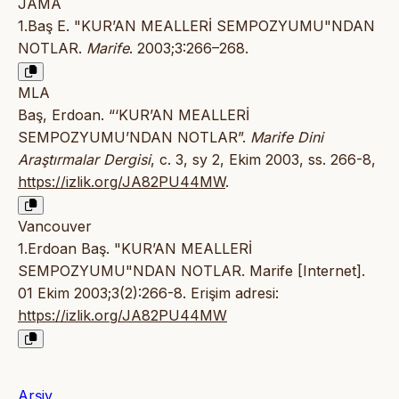
JAMA
1.Baş E. "KUR’AN MEALLERİ SEMPOZYUMU"NDAN
NOTLAR.
Marife
. 2003;3:266–268.
MLA
Baş, Erdoan. “‘KUR’AN MEALLERİ
SEMPOZYUMU’NDAN NOTLAR”.
Marife Dini
Araştırmalar Dergisi
, c. 3, sy 2, Ekim 2003, ss. 266-8,
https://izlik.org/JA82PU44MW
.
Vancouver
1.Erdoan Baş. "KUR’AN MEALLERİ
SEMPOZYUMU"NDAN NOTLAR. Marife [Internet].
01 Ekim 2003;3(2):266-8. Erişim adresi:
https://izlik.org/JA82PU44MW
Arşiv