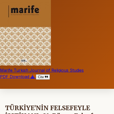
Marife Turkish Journal of Religious Studies
PDF Download
Cite
TÜRKİYE’NİN FELSEFEYLE