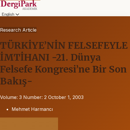
English
Research Article
TÜRKİYE’NİN FELSEFEYLE
İMTİHANI -21. Dünya
Felsefe Kongresi’ne Bir Son
Bakış-
Volume: 3
Number: 2
October 1, 2003
Mehmet Harmancı