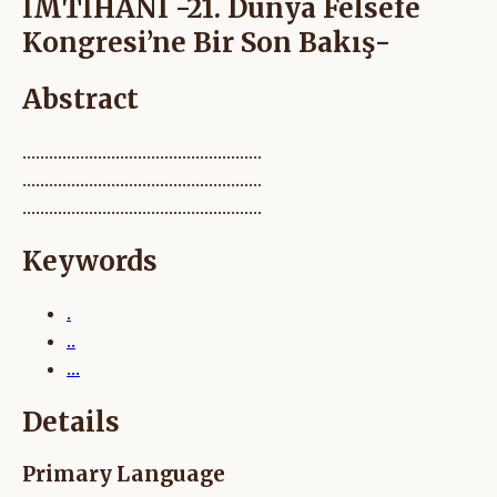
İMTİHANI -21. Dünya Felsefe
Kongresi’ne Bir Son Bakış-
Abstract
......................................................
......................................................
......................................................
Keywords
.
..
...
Details
Primary Language