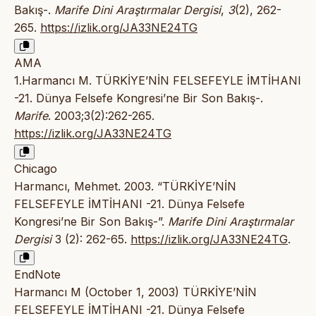
Bakış-.
Marife Dini Araştırmalar Dergisi
,
3
(2), 262-
265.
https://izlik.org/JA33NE24TG
AMA
1.Harmancı M. TÜRKİYE’NİN FELSEFEYLE İMTİHANI
-21. Dünya Felsefe Kongresi’ne Bir Son Bakış-.
Marife
. 2003;3(2):262-265.
https://izlik.org/JA33NE24TG
Chicago
Harmancı, Mehmet. 2003. “TÜRKİYE’NİN
FELSEFEYLE İMTİHANI -21. Dünya Felsefe
Kongresi’ne Bir Son Bakış-”.
Marife Dini Araştırmalar
Dergisi
3 (2): 262-65.
https://izlik.org/JA33NE24TG
.
EndNote
Harmancı M (October 1, 2003) TÜRKİYE’NİN
FELSEFEYLE İMTİHANI -21. Dünya Felsefe