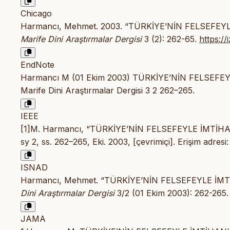
Chicago
Harmancı, Mehmet. 2003. “TÜRKİYE’NİN FELSEFEYLE İ
Marife Dini Araştırmalar Dergisi
3 (2): 262-65.
https:/
EndNote
Harmancı M (01 Ekim 2003) TÜRKİYE’NİN FELSEFEYLE
Marife Dini Araştırmalar Dergisi 3 2 262–265.
IEEE
[1]M. Harmancı, “TÜRKİYE’NİN FELSEFEYLE İMTİHANI 
sy 2, ss. 262–265, Eki. 2003, [çevrimiçi]. Erişim adresi
ISNAD
Harmancı, Mehmet. “TÜRKİYE’NİN FELSEFEYLE İMTİHA
Dini Araştırmalar Dergisi
3/2 (01 Ekim 2003): 262-265
JAMA