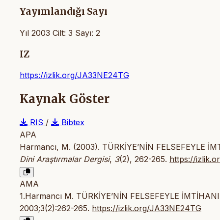
Yayımlandığı Sayı
Yıl 2003 Cilt: 3 Sayı: 2
IZ
https://izlik.org/JA33NE24TG
Kaynak Göster
RIS
/
Bibtex
APA
Harmancı, M. (2003). TÜRKİYE’NİN FELSEFEYLE İMTİH
Dini Araştırmalar Dergisi
,
3
(2), 262-265.
https://izli
AMA
1.Harmancı M. TÜRKİYE’NİN FELSEFEYLE İMTİHANI -2
2003;3(2):262-265.
https://izlik.org/JA33NE24TG