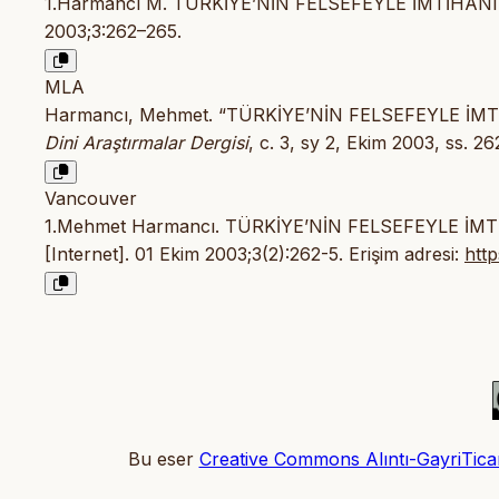
1.Harmancı M. TÜRKİYE’NİN FELSEFEYLE İMTİHANI -2
2003;3:262–265.
MLA
Harmancı, Mehmet. “TÜRKİYE’NİN FELSEFEYLE İMTİHA
Dini Araştırmalar Dergisi
, c. 3, sy 2, Ekim 2003, ss. 2
Vancouver
1.Mehmet Harmancı. TÜRKİYE’NİN FELSEFEYLE İMTİHA
[Internet]. 01 Ekim 2003;3(2):262-5. Erişim adresi:
htt
Bu eser
Creative Commons Alıntı-GayriTicari