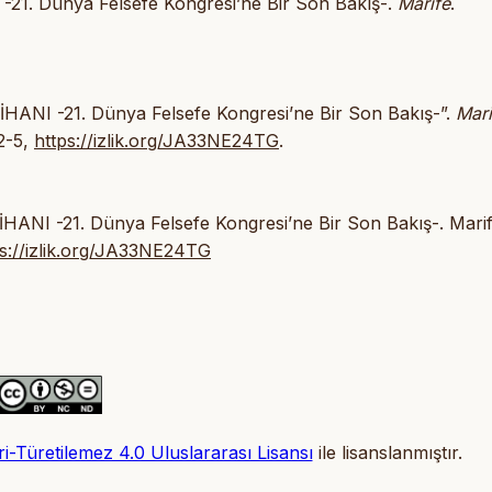
1. Dünya Felsefe Kongresi’ne Bir Son Bakış-.
Marife
.
NI -21. Dünya Felsefe Kongresi’ne Bir Son Bakış-”.
Mari
62-5,
https://izlik.org/JA33NE24TG
.
NI -21. Dünya Felsefe Kongresi’ne Bir Son Bakış-. Mari
ps://izlik.org/JA33NE24TG
-Türetilemez 4.0 Uluslararası Lisansı
ile lisanslanmıştır.