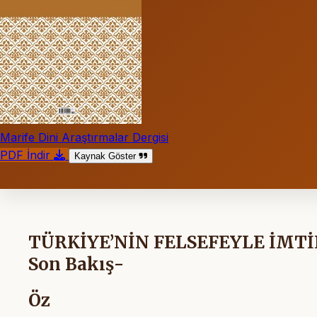
Marife Dini Araştırmalar Dergisi
PDF İndir
Kaynak Göster
TÜRKİYE’NİN FELSEFEYLE İMTİHAN
Son Bakış-
Öz