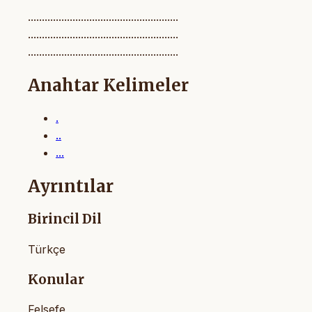
......................................................
......................................................
......................................................
Anahtar Kelimeler
.
..
...
Ayrıntılar
Birincil Dil
Türkçe
Konular
Felsefe