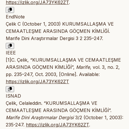
https://izlik.org/JA73YK62ZT
.
EndNote
Çelik C (October 1, 2003) KURUMSALLAŞMA VE
CEMAATLEŞME ARASINDA GÖÇMEN KİMLİĞİ.
Marife Dini Araştırmalar Dergisi 3 2 235–247.
IEEE
[1]C. Çelik, “KURUMSALLAŞMA VE CEMAATLEŞME
ARASINDA GÖÇMEN KİMLİĞİ”,
Marife
, vol. 3, no. 2,
pp. 235–247, Oct. 2003, [Online]. Available:
https://izlik.org/JA73YK62ZT
ISNAD
Çelik, Celaleddin. “KURUMSALLAŞMA VE
CEMAATLEŞME ARASINDA GÖÇMEN KİMLİĞİ”.
Marife Dini Araştırmalar Dergisi
3/2 (October 1, 2003):
235-247.
https://izlik.org/JA73YK62ZT
.