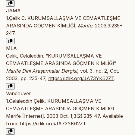
JAMA
1.Çelik C. KURUMSALLAŞMA VE CEMAATLEŞME
ARASINDA GÖÇMEN KİMLİĞİ.
Marife
. 2003;3:235–
247.
MLA
Çelik, Celaleddin. “KURUMSALLAŞMA VE
CEMAATLEŞME ARASINDA GÖÇMEN KİMLİĞİ”.
Marife Dini Araştırmalar Dergisi
, vol. 3, no. 2, Oct.
2003, pp. 235-47,
https://izlik.org/JA73YK62ZT
.
Vancouver
1.Celaleddin Çelik. KURUMSALLAŞMA VE
CEMAATLEŞME ARASINDA GÖÇMEN KİMLİĞİ.
Marife [Internet]. 2003 Oct. 1;3(2):235-47. Available
from:
https://izlik.org/JA73YK62ZT