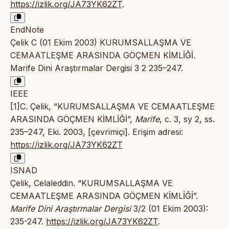
https://izlik.org/JA73YK62ZT
.
EndNote
Çelik C (01 Ekim 2003) KURUMSALLAŞMA VE
CEMAATLEŞME ARASINDA GÖÇMEN KİMLİĞİ.
Marife Dini Araştırmalar Dergisi 3 2 235–247.
IEEE
[1]C. Çelik, “KURUMSALLAŞMA VE CEMAATLEŞME
ARASINDA GÖÇMEN KİMLİĞİ”,
Marife
, c. 3, sy 2, ss.
235–247, Eki. 2003, [çevrimiçi]. Erişim adresi:
https://izlik.org/JA73YK62ZT
ISNAD
Çelik, Celaleddin. “KURUMSALLAŞMA VE
CEMAATLEŞME ARASINDA GÖÇMEN KİMLİĞİ”.
Marife Dini Araştırmalar Dergisi
3/2 (01 Ekim 2003):
235-247.
https://izlik.org/JA73YK62ZT
.