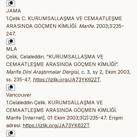
JAMA
1.Çelik C. KURUMSALLAŞMA VE CEMAATLEŞME
ARASINDA GÖÇMEN KİMLİĞİ.
Marife
. 2003;3:235–
247.
MLA
Çelik, Celaleddin. “KURUMSALLAŞMA VE
CEMAATLEŞME ARASINDA GÖÇMEN KİMLİĞİ”.
Marife Dini Araştırmalar Dergisi
, c. 3, sy 2, Ekim 2003,
ss. 235-47,
https://izlik.org/JA73YK62ZT
.
Vancouver
1.Celaleddin Çelik. KURUMSALLAŞMA VE
CEMAATLEŞME ARASINDA GÖÇMEN KİMLİĞİ.
Marife [Internet]. 01 Ekim 2003;3(2):235-47. Erişim
adresi:
https://izlik.org/JA73YK62ZT