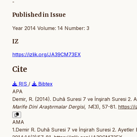
-
Published in Issue
Year 2014 Volume: 14 Number: 3
IZ
https://izlik.org/JA39CM73EX
Cite
RIS
/
Bibtex
APA
Demir, R. (2014). Duhâ Suresi 7 ve İnşirah Suresi 2.
Marife Dini Araştırmalar Dergisi
,
14
(3), 57-81.
https:/
AMA
1.Demir R. Duhâ Suresi 7 ve İnşirah Suresi 2. Ayetl