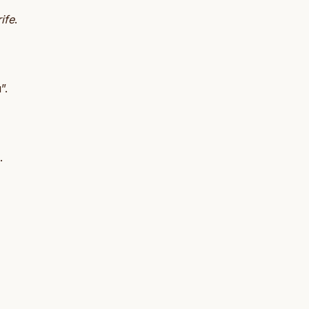
ife
.
”.
.