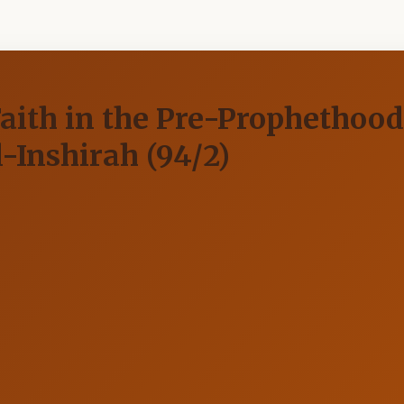
th in the Pre-Prophethood P
l-Inshirah (94/2)