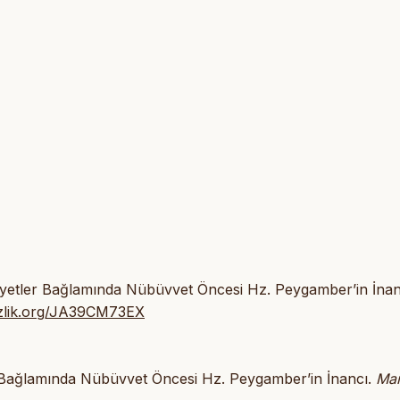
 Ayetler Bağlamında Nübüvvet Öncesi Hz. Peygamber’in İnan
/izlik.org/JA39CM73EX
er Bağlamında Nübüvvet Öncesi Hz. Peygamber’in İnancı.
Mar