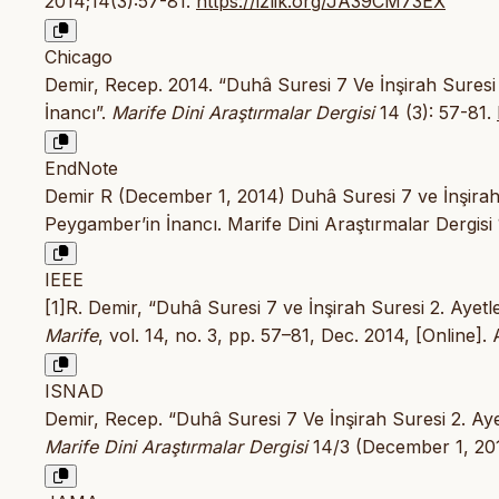
2014;14(3):57-81.
https://izlik.org/JA39CM73EX
Chicago
Demir, Recep. 2014. “Duhâ Suresi 7 Ve İnşirah Sures
İnancı”.
Marife Dini Araştırmalar Dergisi
14 (3): 57-81.
EndNote
Demir R (December 1, 2014) Duhâ Suresi 7 ve İnşirah
Peygamber’in İnancı. Marife Dini Araştırmalar Dergisi
IEEE
[1]R. Demir, “Duhâ Suresi 7 ve İnşirah Suresi 2. Aye
Marife
, vol. 14, no. 3, pp. 57–81, Dec. 2014, [Online]. 
ISNAD
Demir, Recep. “Duhâ Suresi 7 Ve İnşirah Suresi 2. A
Marife Dini Araştırmalar Dergisi
14/3 (December 1, 20