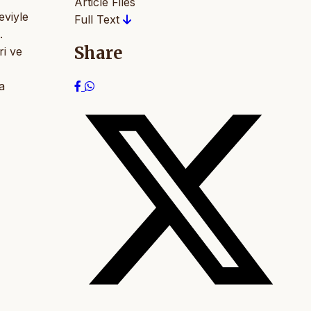
Article Files
eviyle
Full Text
.
Share
ri ve
a