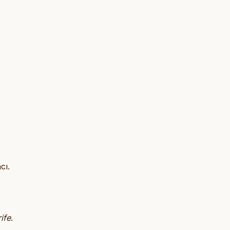
cı.
ife
.