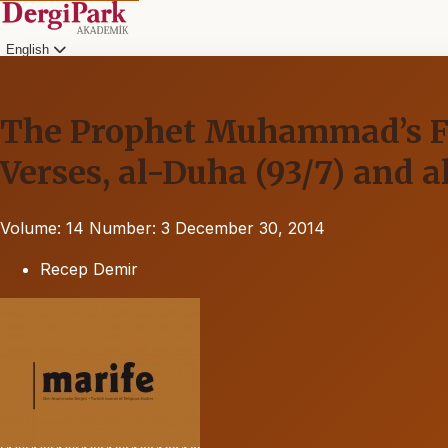
English
The Prophet Muhammad’s Fai
Verses, al-Duha (93/7) and a
Volume: 14
Number: 3
December 30, 2014
Recep Demir