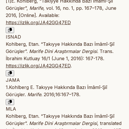
[1]E. Kohlberg, “Takıyye Hakkında Bazı İmâmî-Şiî
Görüşler”,
Marife
, vol. 16, no. 1, pp. 167–178, June
2016, [Online]. Available:
https://izlik.org/JA42GG47ED
ISNAD
Kohlberg, Etan. “Takıyye Hakkında Bazı İmâmî-Şiî
Görüşler”.
Marife Dini Araştırmalar Dergisi
. Trans.
İbrahim Kutluay 16/1 (June 1, 2016): 167-178.
https://izlik.org/JA42GG47ED
.
JAMA
1.Kohlberg E. Takıyye Hakkında Bazı İmâmî-Şiî
Görüşler.
Marife
. 2016;16:167–178.
MLA
Kohlberg, Etan. “Takıyye Hakkında Bazı İmâmî-Şiî
Görüşler”.
Marife Dini Araştırmalar Dergisi
, translated