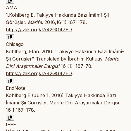
AMA
1.Kohlberg E. Takıyye Hakkında Bazı İmâmî-Şiî
Görüşler.
Marife
. 2016;16(1):167-178.
https://izlik.org/JA42GG47ED
Chicago
Kohlberg, Etan. 2016. “Takıyye Hakkında Bazı İmâmî-
Şiî Görüşler”. Translated by İbrahim Kutluay.
Marife
Dini Araştırmalar Dergisi
16 (1): 167-78.
https://izlik.org/JA42GG47ED
.
EndNote
Kohlberg E (June 1, 2016) Takıyye Hakkında Bazı
İmâmî-Şiî Görüşler. Marife Dini Araştırmalar Dergisi
16 1 167–178.
IEEE