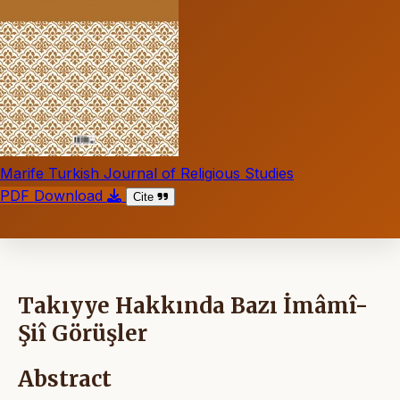
Marife Turkish Journal of Religious Studies
PDF Download
Cite
Takıyye Hakkında Bazı İmâmî-
Şiî Görüşler
Abstract