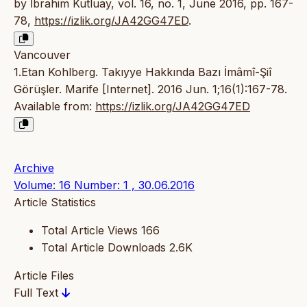
by İbrahim Kutluay, vol. 16, no. 1, June 2016, pp. 167-
78,
https://izlik.org/JA42GG47ED
.
Vancouver
1.Etan Kohlberg. Takıyye Hakkında Bazı İmâmî-Şiî
Görüşler. Marife [Internet]. 2016 Jun. 1;16(1):167-78.
Available from:
https://izlik.org/JA42GG47ED
Archive
Volume: 16 Number: 1 , 30.06.2016
Article Statistics
Total Article Views
166
Total Article Downloads
2.6K
Article Files
Full Text