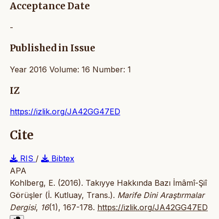
Acceptance Date
-
Published in Issue
Year 2016 Volume: 16 Number: 1
IZ
https://izlik.org/JA42GG47ED
Cite
RIS
/
Bibtex
APA
Kohlberg, E. (2016). Takıyye Hakkında Bazı İmâmî-Şiî
Görüşler (İ. Kutluay, Trans.).
Marife Dini Araştırmalar
Dergisi
,
16
(1), 167-178.
https://izlik.org/JA42GG47ED