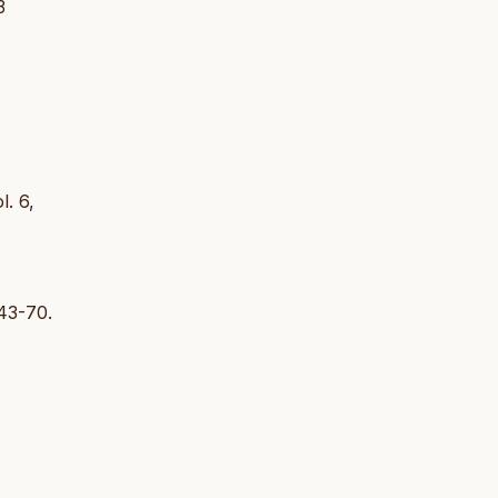
3
l. 6,
43-70.