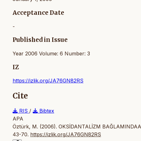
Acceptance Date
-
Published in Issue
Year 2006 Volume: 6 Number: 3
IZ
https://izlik.org/JA76GN82RS
Cite
RIS
/
Bibtex
APA
Öztürk, M. (2006). OKSİDANTALİZM BAĞLAMIND
43-70.
https://izlik.org/JA76GN82RS