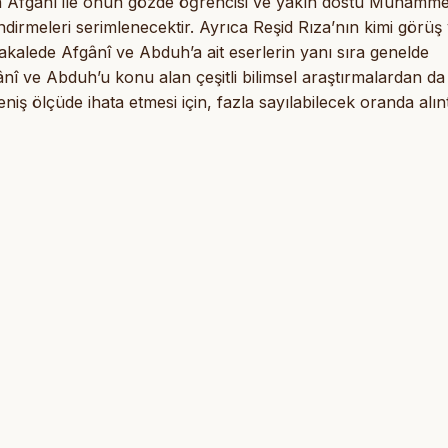
ddin Afgânî ile onun gözde öğrencisi ve yakın dostu Muhamm
ndirmeleri serimlenecektir. Ayrıca Reşid Rıza’nın kimi görüş
kalede Afgânî ve Abduh’a ait eserlerin yanı sıra genelde
nî ve Abduh’u konu alan çeşitli bilimsel araştırmalardan da
geniş ölçüde ihata etmesi için, fazla sayılabilecek oranda alınt