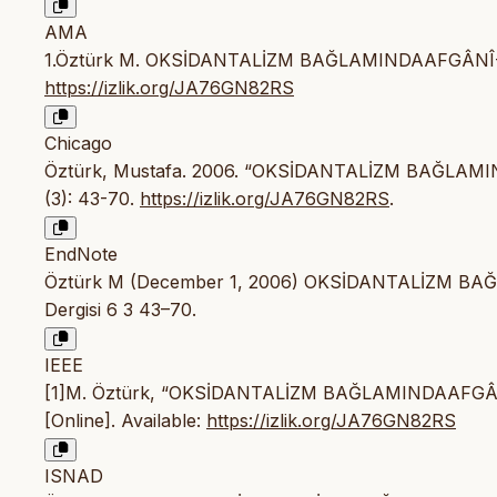
AMA
1.Öztürk M. OKSİDANTALİZM BAĞLAMINDAAFGÂN
https://izlik.org/JA76GN82RS
Chicago
Öztürk, Mustafa. 2006. “OKSİDANTALİZM BAĞLA
(3): 43-70.
https://izlik.org/JA76GN82RS
.
EndNote
Öztürk M (December 1, 2006) OKSİDANTALİZM BAĞ
Dergisi 6 3 43–70.
IEEE
[1]M. Öztürk, “OKSİDANTALİZM BAĞLAMINDAAFG
[Online]. Available:
https://izlik.org/JA76GN82RS
ISNAD