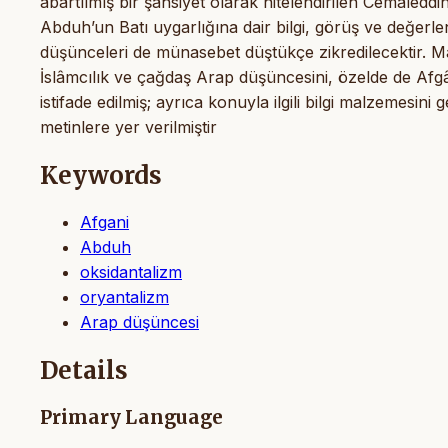
abartılmış bir şahsiyet olarak nitelendirilen Cemâle
Abduh’un Batı uygarlığına dair bilgi, görüş ve değerle
düşünceleri de münasebet düştükçe zikredilecektir. Ma
İslâmcılık ve çağdaş Arap düşüncesini, özelde de Afgâ
istifade edilmiş; ayrıca konuyla ilgili bilgi malzemesini 
metinlere yer verilmiştir
Keywords
Afgani
Abduh
oksidantalizm
oryantalizm
Arap düşüncesi
Details
Primary Language