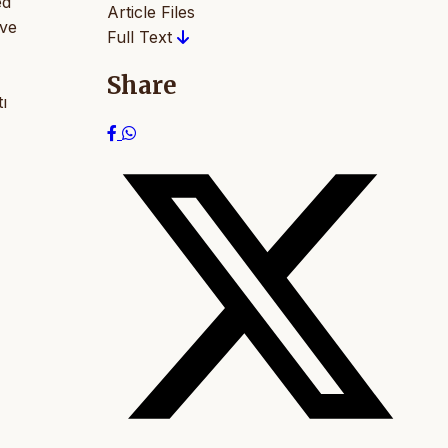
ed
Article Files
 ve
Full Text
Share
ı