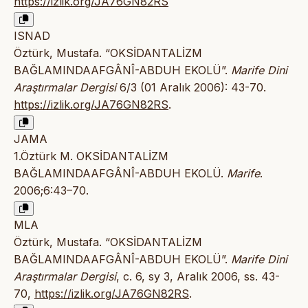
https://izlik.org/JA76GN82RS
ISNAD
Öztürk, Mustafa. “OKSİDANTALİZM
BAĞLAMINDAAFGÂNÎ-ABDUH EKOLÜ”.
Marife Dini
Araştırmalar Dergisi
6/3 (01 Aralık 2006): 43-70.
https://izlik.org/JA76GN82RS
.
JAMA
1.Öztürk M. OKSİDANTALİZM
BAĞLAMINDAAFGÂNÎ-ABDUH EKOLÜ.
Marife
.
2006;6:43–70.
MLA
Öztürk, Mustafa. “OKSİDANTALİZM
BAĞLAMINDAAFGÂNÎ-ABDUH EKOLÜ”.
Marife Dini
Araştırmalar Dergisi
, c. 6, sy 3, Aralık 2006, ss. 43-
70,
https://izlik.org/JA76GN82RS
.