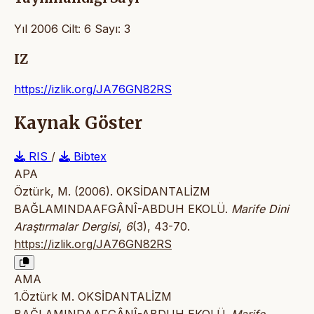
Yıl 2006 Cilt: 6 Sayı: 3
IZ
https://izlik.org/JA76GN82RS
Kaynak Göster
RIS
/
Bibtex
APA
Öztürk, M. (2006). OKSİDANTALİZM
BAĞLAMINDAAFGÂNÎ-ABDUH EKOLÜ.
Marife Dini
Araştırmalar Dergisi
,
6
(3), 43-70.
https://izlik.org/JA76GN82RS
AMA
1.Öztürk M. OKSİDANTALİZM