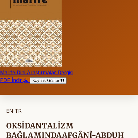
Marife Dini Araştırmalar Dergisi
PDF İndir
Kaynak Göster
EN
TR
OKSİDANTALİZM
BAĞLAMINDAAFGÂNÎ-ABDUH