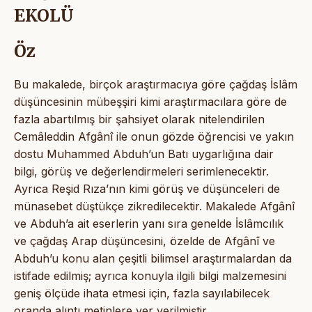
EKOLÜ
Öz
Bu makalede, birçok araştırmacıya göre çağdaş İslâm
düşüncesinin mübeşşiri kimi araştırmacılara göre de
fazla abartılmış bir şahsiyet olarak nitelendirilen
Cemâleddin Afgânî ile onun gözde öğrencisi ve yakın
dostu Muhammed Abduh’un Batı uygarlığına dair
bilgi, görüş ve değerlendirmeleri serimlenecektir.
Ayrıca Reşid Rıza’nın kimi görüş ve düşünceleri de
münasebet düştükçe zikredilecektir. Makalede Afgânî
ve Abduh’a ait eserlerin yanı sıra genelde İslâmcılık
ve çağdaş Arap düşüncesini, özelde de Afgânî ve
Abduh’u konu alan çeşitli bilimsel araştırmalardan da
istifade edilmiş; ayrıca konuyla ilgili bilgi malzemesini
geniş ölçüde ihata etmesi için, fazla sayılabilecek
oranda alıntı metinlere yer verilmiştir