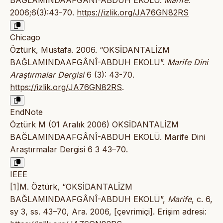
BAĞLAMINDAAFGÂNÎ-ABDUH EKOLÜ.
Marife
.
2006;6(3):43-70.
https://izlik.org/JA76GN82RS
Chicago
Öztürk, Mustafa. 2006. “OKSİDANTALİZM
BAĞLAMINDAAFGÂNÎ-ABDUH EKOLÜ”.
Marife Dini
Araştırmalar Dergisi
6 (3): 43-70.
https://izlik.org/JA76GN82RS
.
EndNote
Öztürk M (01 Aralık 2006) OKSİDANTALİZM
BAĞLAMINDAAFGÂNÎ-ABDUH EKOLÜ. Marife Dini
Araştırmalar Dergisi 6 3 43–70.
IEEE
[1]M. Öztürk, “OKSİDANTALİZM
BAĞLAMINDAAFGÂNÎ-ABDUH EKOLÜ”,
Marife
, c. 6,
sy 3, ss. 43–70, Ara. 2006, [çevrimiçi]. Erişim adresi: