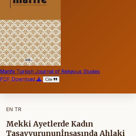
Marife Turkish Journal of Religious Studies
PDF Download
Cite
EN
TR
Mekki Ayetlerde Kadın
Tasavvurununİnşasında Ahlaki