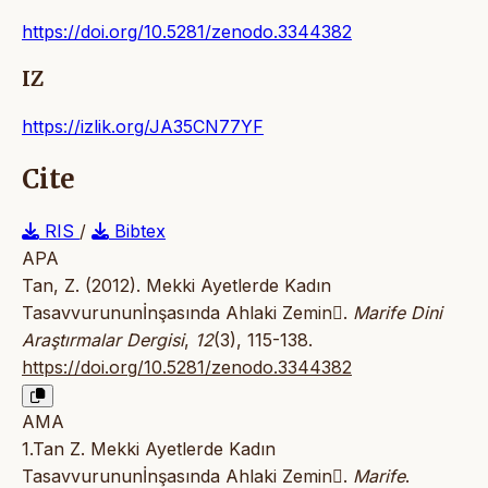
https://doi.org/10.5281/zenodo.3344382
IZ
https://izlik.org/JA35CN77YF
Cite
RIS
/
Bibtex
APA
Tan, Z. (2012). Mekki Ayetlerde Kadın
Tasavvurununİnşasında Ahlaki Zemin.
Marife Dini
Araştırmalar Dergisi
,
12
(3), 115-138.
https://doi.org/10.5281/zenodo.3344382
AMA
1.Tan Z. Mekki Ayetlerde Kadın
Tasavvurununİnşasında Ahlaki Zemin.
Marife
.