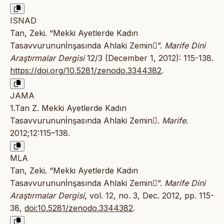
ISNAD
Tan, Zeki. “Mekki Ayetlerde Kadın
Tasavvurununİnşasında Ahlaki Zemin”.
Marife Dini
Araştırmalar Dergisi
12/3 (December 1, 2012): 115-138.
https://doi.org/10.5281/zenodo.3344382
.
JAMA
1.Tan Z. Mekki Ayetlerde Kadın
Tasavvurununİnşasında Ahlaki Zemin.
Marife
.
2012;12:115–138.
MLA
Tan, Zeki. “Mekki Ayetlerde Kadın
Tasavvurununİnşasında Ahlaki Zemin”.
Marife Dini
Araştırmalar Dergisi
, vol. 12, no. 3, Dec. 2012, pp. 115-
38,
doi:10.5281/zenodo.3344382
.