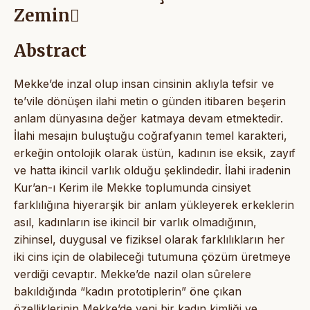
Zemin
Abstract
Mekke’de inzal olup insan cinsinin aklıyla tefsir ve
te’vile dönüşen ilahi metin o günden itibaren beşerin
anlam dünyasına değer katmaya devam etmektedir.
İlahi mesajın buluştuğu coğrafyanın temel karakteri,
erkeğin ontolojik olarak üstün, kadının ise eksik, zayıf
ve hatta ikincil varlık olduğu şeklindedir. İlahi iradenin
Kur’an-ı Kerim ile Mekke toplumunda cinsiyet
farklılığına hiyerarşik bir anlam yükleyerek erkeklerin
asıl, kadınların ise ikincil bir varlık olmadığının,
zihinsel, duygusal ve fiziksel olarak farklılıkların her
iki cins için de olabileceği tutumuna çözüm üretmeye
verdiği cevaptır. Mekke’de nazil olan sûrelere
bakıldığında “kadın prototiplerin” öne çıkan
özelliklerinin Mekke’de yeni bir kadın kimliği ve