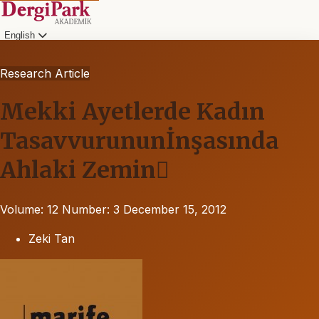
English
Research Article
Mekki Ayetlerde Kadın
Tasavvurununİnşasında
Ahlaki Zemin
Volume: 12
Number: 3
December 15, 2012
Zeki Tan