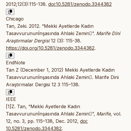
2012;12(3):115-138.
doi:10.5281/zenodo.3344382
Chicago
Tan, Zeki. 2012. “Mekki Ayetlerde Kadın
Tasavvurununİnşasında Ahlaki Zemin”.
Marife Dini
Araştırmalar Dergisi
12 (3): 115-38.
https://doi.org/10.5281/zenodo.3344382
.
EndNote
Tan Z (December 1, 2012) Mekki Ayetlerde Kadın
Tasavvurununİnşasında Ahlaki Zemin. Marife Dini
Araştırmalar Dergisi 12 3 115–138.
IEEE
[1]Z. Tan, “Mekki Ayetlerde Kadın
Tasavvurununİnşasında Ahlaki Zemin”,
Marife
, vol.
12, no. 3, pp. 115–138, Dec. 2012,
doi:
10.5281/zenodo.3344382
.