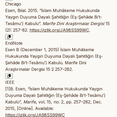
Chicago
Esen, Bilal. 2015. “İslam Muhâkeme Hukukunda
Yaygın Duyuma Dayalı Şahitliğin (Eş-Şehâde Bi’t-
Tesâmuʻ) Kabulü”.
Marife Dini Araştırmalar Dergisi
15
(2): 257-82.
https://izlik.org/JA98SS99WC
.
EndNote
Esen B (December 1, 2015) İslam Muhâkeme
Hukukunda Yaygın Duyuma Dayalı Şahitliğin (Eş-
Şehâde Bi’t-Tesâmuʻ) Kabulü. Marife Dini
Araştırmalar Dergisi 15 2 257–282.
IEEE
[1]B. Esen, “İslam Muhâkeme Hukukunda Yaygın
Duyuma Dayalı Şahitliğin (Eş-Şehâde Bi’t-Tesâmuʻ)
Kabulü”,
Marife
, vol. 15, no. 2, pp. 257–282, Dec.
2015, [Online]. Available:
https://izlik.org/JA98SS99WC