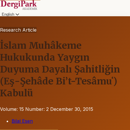
English
Research Article
İslam Muhâkeme
Hukukunda Yaygın
Duyuma Dayalı Şahitliğin
(Eş-Şehâde Bi’t-Tesâmuʻ)
Kabulü
Volume: 15
Number: 2
December 30, 2015
Bilal Esen