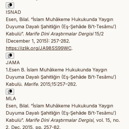
ISNAD
Esen, Bilal. “İslam Muhâkeme Hukukunda Yaygın
Duyuma Dayalı Şahitliğin (Eş-Şehâde Bi’t-Tesâmuʻ)
Kabulü”.
Marife Dini Araştırmalar Dergisi
15/2
(December 1, 2015): 257-282.
https://izlik.org/JA98SS99WC
.
JAMA
1.Esen B. İslam Muhâkeme Hukukunda Yaygın
Duyuma Dayalı Şahitliğin (Eş-Şehâde Bi’t-Tesâmuʻ)
Kabulü.
Marife
. 2015;15:257–282.
MLA
Esen, Bilal. “İslam Muhâkeme Hukukunda Yaygın
Duyuma Dayalı Şahitliğin (Eş-Şehâde Bi’t-Tesâmuʻ)
Kabulü”.
Marife Dini Araştırmalar Dergisi
, vol. 15, no.
2, Dec. 2015, pp. 257-82,