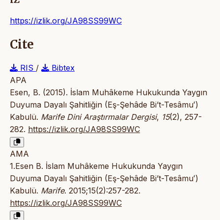
https://izlik.org/JA98SS99WC
Cite
RIS
/
Bibtex
APA
Esen, B. (2015). İslam Muhâkeme Hukukunda Yaygın
Duyuma Dayalı Şahitliğin (Eş-Şehâde Bi’t-Tesâmuʻ)
Kabulü.
Marife Dini Araştırmalar Dergisi
,
15
(2), 257-
282.
https://izlik.org/JA98SS99WC
AMA
1.Esen B. İslam Muhâkeme Hukukunda Yaygın
Duyuma Dayalı Şahitliğin (Eş-Şehâde Bi’t-Tesâmuʻ)
Kabulü.
Marife
. 2015;15(2):257-282.
https://izlik.org/JA98SS99WC