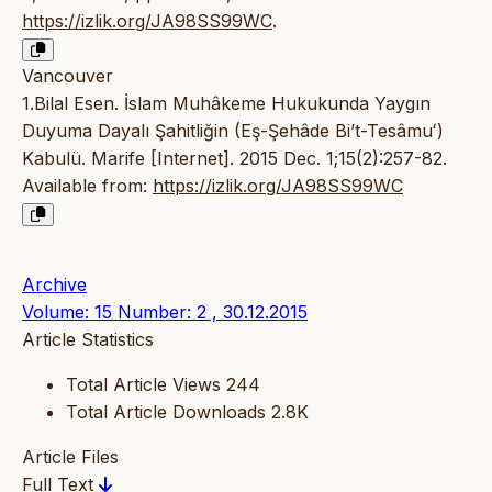
https://izlik.org/JA98SS99WC
.
Vancouver
1.Bilal Esen. İslam Muhâkeme Hukukunda Yaygın
Duyuma Dayalı Şahitliğin (Eş-Şehâde Bi’t-Tesâmuʻ)
Kabulü. Marife [Internet]. 2015 Dec. 1;15(2):257-82.
Available from:
https://izlik.org/JA98SS99WC
Archive
Volume: 15 Number: 2 , 30.12.2015
Article Statistics
Total Article Views
244
Total Article Downloads
2.8K
Article Files
Full Text