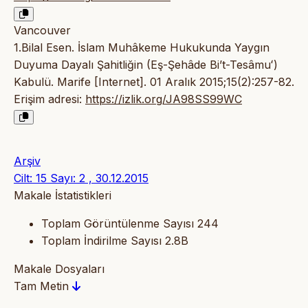
Vancouver
1.Bilal Esen. İslam Muhâkeme Hukukunda Yaygın
Duyuma Dayalı Şahitliğin (Eş-Şehâde Bi’t-Tesâmuʻ)
Kabulü. Marife [Internet]. 01 Aralık 2015;15(2):257-82.
Erişim adresi:
https://izlik.org/JA98SS99WC
Arşiv
Cilt: 15 Sayı: 2 , 30.12.2015
Makale İstatistikleri
Toplam Görüntülenme Sayısı
244
Toplam İndirilme Sayısı
2.8B
Makale Dosyaları
Tam Metin