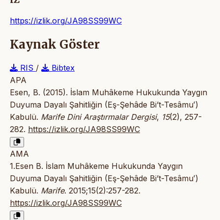
https://izlik.org/JA98SS99WC
Kaynak Göster
RIS
/
Bibtex
APA
Esen, B. (2015). İslam Muhâkeme Hukukunda Yaygın
Duyuma Dayalı Şahitliğin (Eş-Şehâde Bi’t-Tesâmuʻ)
Kabulü.
Marife Dini Araştırmalar Dergisi
,
15
(2), 257-
282.
https://izlik.org/JA98SS99WC
AMA
1.Esen B. İslam Muhâkeme Hukukunda Yaygın
Duyuma Dayalı Şahitliğin (Eş-Şehâde Bi’t-Tesâmuʻ)
Kabulü.
Marife
. 2015;15(2):257-282.
https://izlik.org/JA98SS99WC