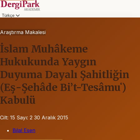
Türkçe
Araştırma Makalesi
İslam Muhâkeme
Hukukunda Yaygın
Duyuma Dayalı Şahitliğin
(Eş-Şehâde Bi’t-Tesâmuʻ)
Kabulü
Cilt: 15
Sayı: 2
30 Aralık 2015
Bilal Esen