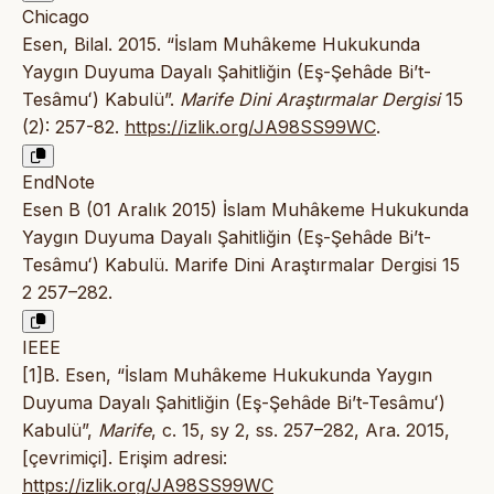
Chicago
Esen, Bilal. 2015. “İslam Muhâkeme Hukukunda
Yaygın Duyuma Dayalı Şahitliğin (Eş-Şehâde Bi’t-
Tesâmuʻ) Kabulü”.
Marife Dini Araştırmalar Dergisi
15
(2): 257-82.
https://izlik.org/JA98SS99WC
.
EndNote
Esen B (01 Aralık 2015) İslam Muhâkeme Hukukunda
Yaygın Duyuma Dayalı Şahitliğin (Eş-Şehâde Bi’t-
Tesâmuʻ) Kabulü. Marife Dini Araştırmalar Dergisi 15
2 257–282.
IEEE
[1]B. Esen, “İslam Muhâkeme Hukukunda Yaygın
Duyuma Dayalı Şahitliğin (Eş-Şehâde Bi’t-Tesâmuʻ)
Kabulü”,
Marife
, c. 15, sy 2, ss. 257–282, Ara. 2015,
[çevrimiçi]. Erişim adresi:
https://izlik.org/JA98SS99WC