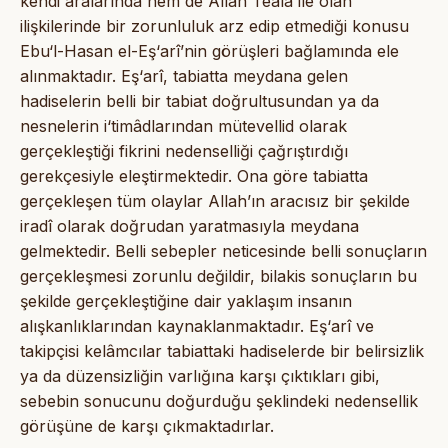
kendi aralarında hem de Allah Teâlâ ile olan
ilişkilerinde bir zorunluluk arz edip etmediği konusu
Ebu‘l-Hasan el-Eş‘arî’nin görüşleri bağlamında ele
alınmaktadır. Eş‘arî, tabiatta meydana gelen
hadiselerin belli bir tabiat doğrultusundan ya da
nesnelerin i‘timâdlarından mütevellid olarak
gerçekleştiği fikrini nedenselliği çağrıştırdığı
gerekçesiyle eleştirmektedir. Ona göre tabiatta
gerçekleşen tüm olaylar Allah’ın aracısız bir şekilde
iradî olarak doğrudan yaratmasıyla meydana
gelmektedir. Belli sebepler neticesinde belli sonuçların
gerçekleşmesi zorunlu değildir, bilakis sonuçların bu
şekilde gerçekleştiğine dair yaklaşım insanın
alışkanlıklarından kaynaklanmaktadır. Eş‘arî ve
takipçisi kelâmcılar tabiattaki hadiselerde bir belirsizlik
ya da düzensizliğin varlığına karşı çıktıkları gibi,
sebebin sonucunu doğurduğu şeklindeki nedensellik
görüşüne de karşı çıkmaktadırlar.