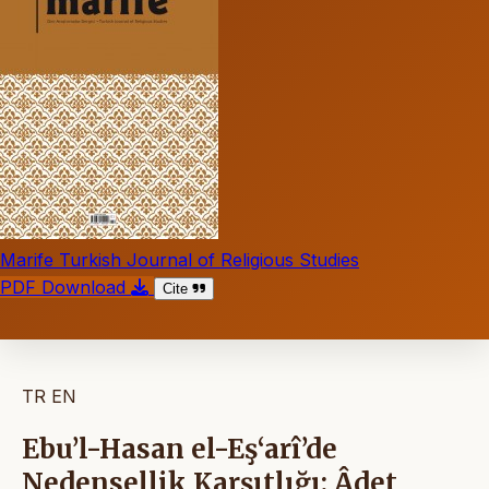
Marife Turkish Journal of Religious Studies
PDF Download
Cite
TR
EN
Ebu’l-Hasan el-Eş‘arî’de
Nedensellik Karşıtlığı: Âdet