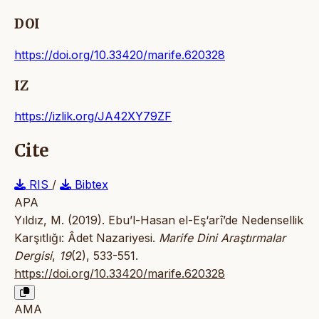
DOI
https://doi.org/10.33420/marife.620328
IZ
https://izlik.org/JA42XY79ZF
Cite
RIS
/
Bibtex
APA
Yıldız, M. (2019). Ebu’l-Hasan el-Eş‘arî’de Nedensellik
Karşıtlığı: Âdet Nazariyesi.
Marife Dini Araştırmalar
Dergisi
,
19
(2), 533-551.
https://doi.org/10.33420/marife.620328
AMA