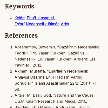
Keywords
Kelâm,Ebu’l-Hasan el-
Eş‘arî,Nedensellik,İ’timâd,Âdet
References
Abrahamov, Binyamin. “Gazâlî’nin Nedensellik
Teorisi”. Trc. Yaşar Türkben. Gazâlî ve
Nedensellik. Ed. Yaşar Türkben. Ankara: Elis
Yayınları, 2012.
Akman, Mustafa. “Eşarîlerin Nedensellik
Anlayışı Üzerine Ehl-i Hadis’in Vardığı
Sonuçlar”. İslami Araştırmalar 22/2 (2011): 71-
88.
Altaie, M. Basil. God, Nature and the Cause.
USA: Kalam Research and Media, 2016.
Bağdâdî, Ebû Mansûr Abdulkâhir Tâhir b.