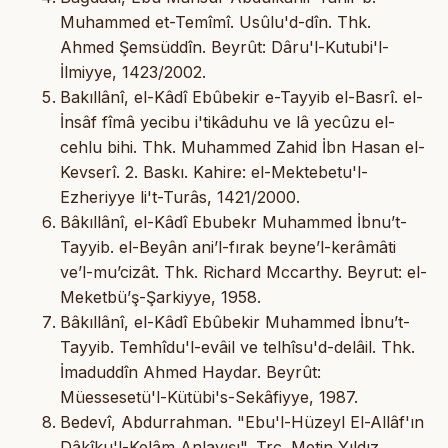
Muhammed et-Temîmî. Usûlu'd-dîn. Thk.
Ahmed Şemsüddîn. Beyrût: Dâru'l-Kutubi'l-
İlmiyye, 1423/2002.
Bakıllânî, el-Kâdî Ebûbekir e-Tayyib el-Basrî. el-
İnsâf fîmâ yecibu i'tikâduhu ve lâ yecûzu el-
cehlu bihi. Thk. Muhammed Zahid İbn Hasan el-
Kevserî. 2. Baskı. Kahire: el-Mektebetu'l-
Ezheriyye li't-Turâs, 1421/2000.
Bâkıllânî, el-Kâdî Ebubekr Muhammed İbnu’t-
Tayyib. el-Beyân ani’l-fırak beyne’l-kerâmâti
ve’l-mu’cizât. Thk. Richard Mccarthy. Beyrut: el-
Meketbü’ş-Şarkiyye, 1958.
Bâkıllânî, el-Kâdî Ebûbekir Muhammed İbnu’t-
Tayyib. Temhîdu'l-evâil ve telhîsu'd-delâil. Thk.
İmaduddîn Ahmed Haydar. Beyrût:
Müessesetü'l-Kütübi's-Sekâfiyye, 1987.
Bedevî, Abdurrahman. "Ebu'l-Hüzeyl El-Allâf'ın
Dâkîku'l-Kelâm Anlayışı". Trc. Metin Yıldız.