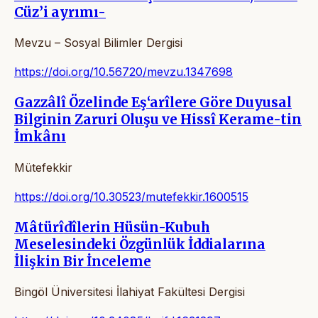
Cüz’i ayrımı-
Mevzu – Sosyal Bilimler Dergisi
https://doi.org/10.56720/mevzu.1347698
Gazzâlî Özelinde Eş‘arîlere Göre Duyusal
Bilginin Zaruri Oluşu ve Hissî Kerame-tin
İmkânı
Mütefekkir
https://doi.org/10.30523/mutefekkir.1600515
Mâtürîdîlerin Hüsün-Kubuh
Meselesindeki Özgünlük İddialarına
İlişkin Bir İnceleme
Bingöl Üniversitesi İlahiyat Fakültesi Dergisi