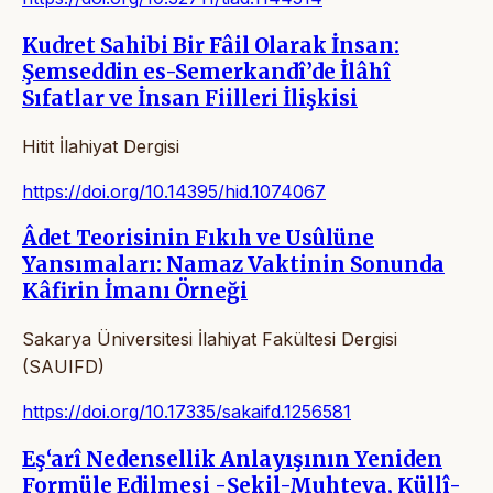
Kudret Sahibi Bir Fâil Olarak İnsan:
Şemseddin es-Semerkandî’de İlâhî
Sıfatlar ve İnsan Fiilleri İlişkisi
Hitit İlahiyat Dergisi
https://doi.org/10.14395/hid.1074067
Âdet Teorisinin Fıkıh ve Usûlüne
Yansımaları: Namaz Vaktinin Sonunda
Kâfirin İmanı Örneği
Sakarya Üniversitesi İlahiyat Fakültesi Dergisi
(SAUIFD)
https://doi.org/10.17335/sakaifd.1256581
Eş‘arî Nedensellik Anlayışının Yeniden
Formüle Edilmesi -Şekil-Muhteva, Küllî-