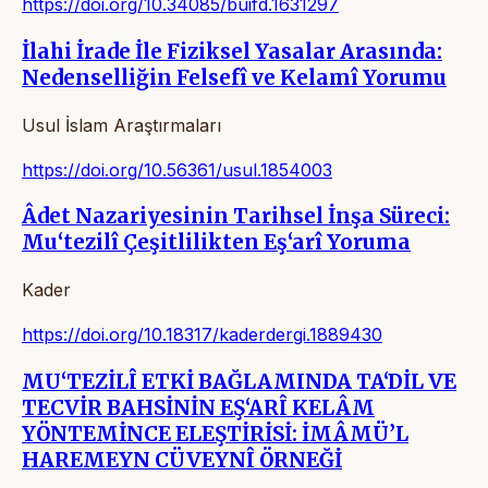
https://doi.org/10.34085/buifd.1631297
İlahi İrade İle Fiziksel Yasalar Arasında:
Nedenselliğin Felsefî ve Kelamî Yorumu
Usul İslam Araştırmaları
https://doi.org/10.56361/usul.1854003
Âdet Nazariyesinin Tarihsel İnşa Süreci:
Mu‘tezilî Çeşitlilikten Eş‘arî Yoruma
Kader
https://doi.org/10.18317/kaderdergi.1889430
MU‘TEZİLÎ ETKİ BAĞLAMINDA TA‘DİL VE
TECVİR BAHSİNİN EŞ‘ARÎ KELÂM
YÖNTEMİNCE ELEŞTİRİSİ: İMÂMÜ’L
HAREMEYN CÜVEYNÎ ÖRNEĞİ