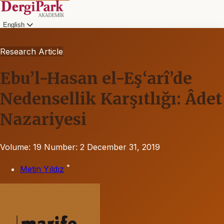
English
Research Article
Ebu’l-Hasan el-Eş‘arî’de
Nedensellik Karşıtlığı: Âdet
Nazariyesi
Volume: 19
Number: 2
December 31, 2019
*
Metin Yıldız