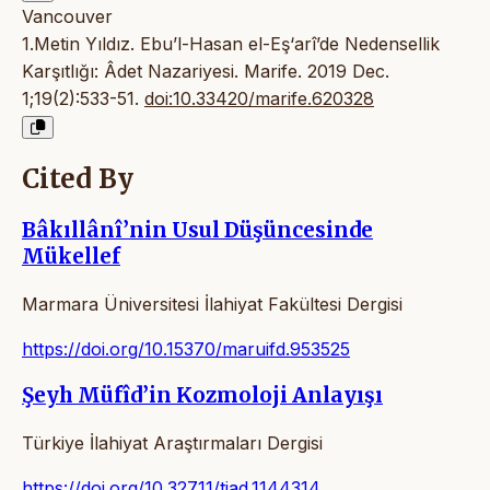
Vancouver
1.Metin Yıldız. Ebu’l-Hasan el-Eş‘arî’de Nedensellik
Karşıtlığı: Âdet Nazariyesi. Marife. 2019 Dec.
1;19(2):533-51.
doi:10.33420/marife.620328
Cited By
Bâkıllânî’nin Usul Düşüncesinde
Mükellef
Marmara Üniversitesi İlahiyat Fakültesi Dergisi
https://doi.org/10.15370/maruifd.953525
Şeyh Müfîd’in Kozmoloji Anlayışı
Türkiye İlahiyat Araştırmaları Dergisi
https://doi.org/10.32711/tiad.1144314