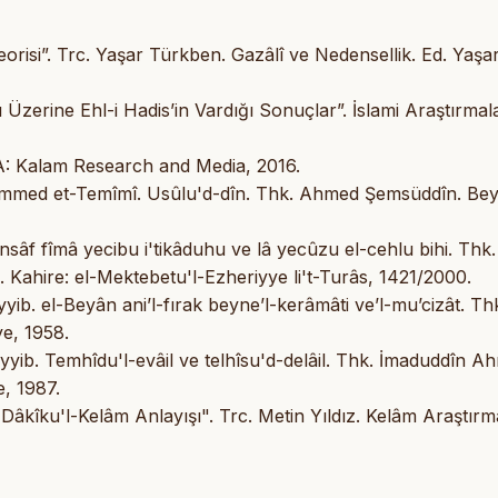
risi”. Trc. Yaşar Türkben. Gazâlî ve Nedensellik. Ed. Yaşa
 Üzerine Ehl-i Hadis’in Vardığı Sonuçlar”. İslami Araştırmal
SA: Kalam Research and Media, 2016.
mmed et-Temîmî. Usûlu'd-dîn. Thk. Ahmed Şemsüddîn. Bey
İnsâf fîmâ yecibu i'tikâduhu ve lâ yecûzu el-cehlu bihi. Thk.
Kahire: el-Mektebetu'l-Ezheriyye li't-Turâs, 1421/2000.
b. el-Beyân ani’l-fırak beyne’l-kerâmâti ve’l-mu’cizât. Th
e, 1958.
yib. Temhîdu'l-evâil ve telhîsu'd-delâil. Thk. İmaduddîn A
, 1987.
âkîku'l-Kelâm Anlayışı". Trc. Metin Yıldız. Kelâm Araştırm