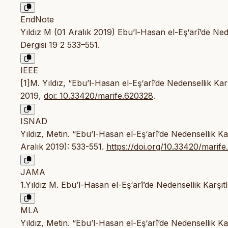
EndNote
Yıldız M (01 Aralık 2019) Ebu’l-Hasan el-Eş‘arî’de Nede
Dergisi 19 2 533–551.
IEEE
[1]M. Yıldız, “Ebu’l-Hasan el-Eş‘arî’de Nedensellik Karş
2019,
doi: 10.33420/marife.620328
.
ISNAD
Yıldız, Metin. “Ebu’l-Hasan el-Eş‘arî’de Nedensellik Kar
Aralık 2019): 533-551.
https://doi.org/10.33420/marif
JAMA
1.Yıldız M. Ebu’l-Hasan el-Eş‘arî’de Nedensellik Karşıt
MLA
Yıldız, Metin. “Ebu’l-Hasan el-Eş‘arî’de Nedensellik Kar