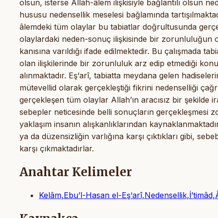
olsun, isterse Allah-âlem ilişkisiyle bağlantılı olsun ne
hususu nedensellik meselesi bağlamında tartışılmaktadı
âlemdeki tüm olaylar bu tabiatlar doğrultusunda gerçe
olaylardaki neden-sonuç ilişkisinde bir zorunluluğun ol
kanısına varıldığı ifade edilmektedir. Bu çalışmada tab
olan ilişkilerinde bir zorunluluk arz edip etmediği ko
alınmaktadır. Eş‘arî, tabiatta meydana gelen hadiseleri
mütevellid olarak gerçekleştiği fikrini nedenselliği çağr
gerçekleşen tüm olaylar Allah’ın aracısız bir şekilde 
sebepler neticesinde belli sonuçların gerçekleşmesi zor
yaklaşım insanın alışkanlıklarından kaynaklanmaktadır. E
ya da düzensizliğin varlığına karşı çıktıkları gibi, 
karşı çıkmaktadırlar.
Anahtar Kelimeler
Kelâm,Ebu’l-Hasan el-Eş‘arî,Nedensellik,İ’timâd,