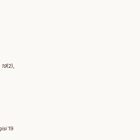
,
19
(2),
isi
19