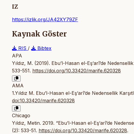
IZ
https://izlik.org/JA42XY79ZF
Kaynak Göster
RIS
/
Bibtex
APA
Yıldız, M. (2019). Ebu’l-Hasan el-Eş‘arî’de Nedensellik
533-551.
https://doi.org/10.33420/marife.620328
AMA
1.Yıldız M. Ebu’l-Hasan el-Eş‘arî’de Nedensellik Karşıt
doi:10.33420/marife.620328
Chicago
Yıldız, Metin. 2019. “Ebu’l-Hasan el-Eş‘arî’de Nedensell
(2): 533-51.
https://doi.org/10.33420/marife.620328
.