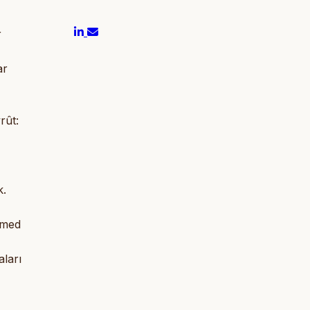
r
ar
rût:
k.
hmed
aları