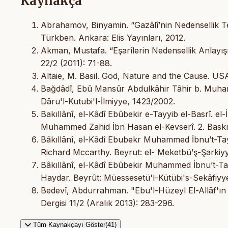
Kaynakça
Abrahamov, Binyamin. “Gazâlî’nin Nedensellik Teo
Türkben. Ankara: Elis Yayınları, 2012.
Akman, Mustafa. “Eşarîlerin Nedensellik Anlayışı
22/2 (2011): 71-88.
Altaie, M. Basil. God, Nature and the Cause. U
Bağdâdî, Ebû Mansûr Abdulkâhir Tâhir b. Muha
Dâru'l-Kutubi'l-İlmiyye, 1423/2002.
Bakıllânî, el-Kâdî Ebûbekir e-Tayyib el-Basrî. el-
Muhammed Zahid İbn Hasan el-Kevserî. 2. Baskı. 
Bâkıllânî, el-Kâdî Ebubekr Muhammed İbnu’t-Tayyi
Richard Mccarthy. Beyrut: el- Meketbü’ş-Şarkiyy
Bâkıllânî, el-Kâdî Ebûbekir Muhammed İbnu’t-Tay
Haydar. Beyrût: Müessesetü'l-Kütübi's-Sekâfiyye
Bedevî, Abdurrahman. "Ebu'l-Hüzeyl El-Allâf'ın D
Dergisi 11/2 (Aralık 2013): 283-296.
Tüm Kaynakçayı Göster(41)