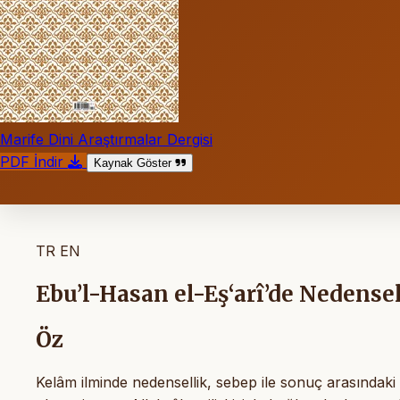
Marife Dini Araştırmalar Dergisi
PDF İndir
Kaynak Göster
TR
EN
Ebu’l-Hasan el-Eş‘arî’de Nedensel
Öz
Kelâm ilminde nedensellik, sebep ile sonuç arasındaki il