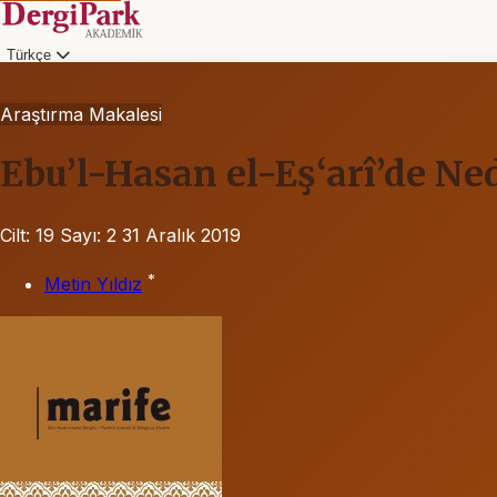
Türkçe
Araştırma Makalesi
Ebu’l-Hasan el-Eş‘arî’de Ned
Cilt: 19
Sayı: 2
31 Aralık 2019
*
Metin Yıldız