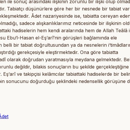
den ile sonuç arasındaki ilişkinin zorunlu bir ilişki olup olmad
r. Tabiatçı düşünürlere göre her bir nesnede bir tabiat var
kleşmektedir. Âdet nazariyesinde ise, tabiatta cereyan ede
madığı, sadece alışkanlıklarımız neticesinde bir ilişkinin ol
iattaki hadiselerin hem kendi aralarında hem de Allah Teâlâ i
nusu Ebu‘l-Hasan el-Eş‘arî’nin görüşleri bağlamında ele
n belli bir tabiat doğrultusundan ya da nesnelerin i‘timâdlar
ıştırdığı gerekçesiyle eleştirmektedir. Ona göre tabiatta
iradî olarak doğrudan yaratmasıyla meydana gelmektedir. Bel
unlu değildir, bilakis sonuçların bu şekilde gerçekleştiğine 
ş‘arî ve takipçisi kelâmcılar tabiattaki hadiselerde bir belir
sebebin sonucunu doğurduğu şeklindeki nedensellik görüşüne 
Âdet