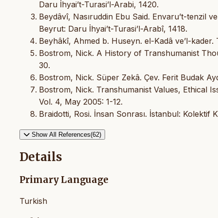
Daru İhyai’t-Turasi’l-Arabi, 1420.
Beydâvî, Nasıruddin Ebu Said. Envaru’t-tenzil ve
Beyrut: Daru İhyai’t-Turasi’l-Arabî, 1418.
Beyhâkî, Ahmed b. Huseyn. el-Kadâ ve’l-kader.
Bostrom, Nick. A History of Transhumanist Thoug
30.
Bostrom, Nick. Süper Zekâ. Çev. Ferit Budak Ayda
Bostrom, Nick. Transhumanist Values, Ethical I
Vol. 4, May 2005: 1-12.
Braidotti, Rosi. İnsan Sonrası. İstanbul: Kolektif K
Show All References(62)
Details
Primary Language
Turkish