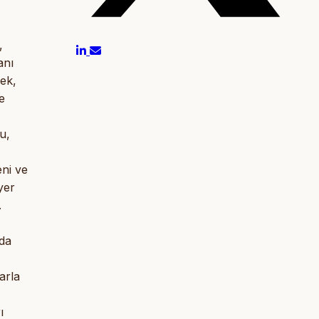
,
anı
mek,
e
u,
eni ve
yer
.
 da
arla
ı