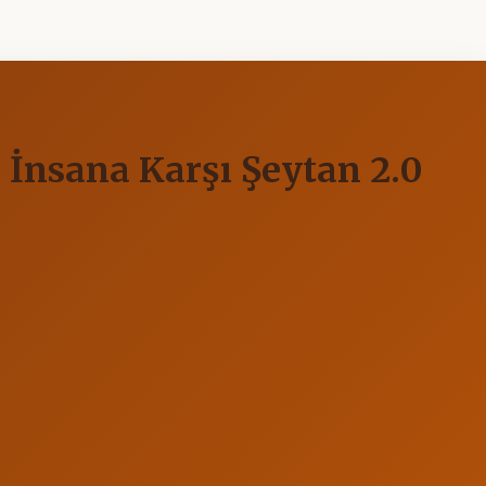
 İnsana Karşı Şeytan 2.0