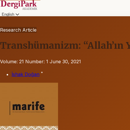
English
Research Article
Transhümanizm: “Allah’ın Y
Volume: 21
Number: 1
June 30, 2021
*
İshak Doğan