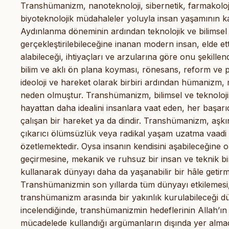
Transhümanizm, nanoteknoloji, sibernetik, farmakoloji
biyoteknolojik müdahaleler yoluyla insan yaşamının kali
Aydınlanma döneminin ardından teknolojik ve bilimse
gerçekleştirilebileceğine inanan modern insan, elde e
alabileceği, ihtiyaçları ve arzularına göre onu şekillend
bilim ve aklı ön plana koyması, rönesans, reform ve 
ideoloji ve hareket olarak birbiri ardından hümaniz
neden olmuştur. Transhümanizm, bilimsel ve teknoloj
hayattan daha idealini insanlara vaat eden, her başa
çalışan bir hareket ya da dindir. Transhümanizm, aşkın 
çıkarıcı ölümsüzlük veya radikal yaşam uzatma vaadi i
özetlemektedir. Oysa insanın kendisini aşabileceğine o
geçirmesine, mekanik ve ruhsuz bir insan ve teknik bi
kullanarak dünyayı daha da yaşanabilir bir hâle getirm
Transhümanizmin son yıllarda tüm dünyayı etkilemesi, ö
transhümanizm arasında bir yakınlık kurulabileceği dü
incelendiğinde, transhümanizmin hedeflerinin Allah’ın
mücadelede kullandığı argümanların dışında yer almad