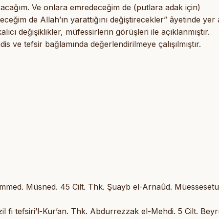
kacağım. Ve onlara emredeceğim de (putlara adak için)
ceğim de Allah’ın yarattığını değiştirecekler” âyetinde yer a
lıcı değişiklikler, müfessirlerin görüşleri ile açıklanmıştır.
adis ve tefsir bağlamında değerlendirilmeye çalışılmıştır.
med. Müsned. 45 Cilt. Thk. Şuayb el-Arnaûd. Müessesetu
 tefsiri’l-Kur’an. Thk. Abdurrezzak el-Mehdi. 5 Cilt. Beyr