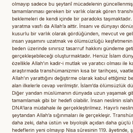
olmayıp sadece bu şeytanî mücadelenin güncellenmiş ş
tamamlanması gereken bir varlık olarak gören transh
beklemeleri de kendi içinde bir paradoks taşımaktadır.
yaratma vasfı da Allah’a aittir. İnsanı ve dünyayı dön
kusurlu bir varlık olarak gördüğünden, mevcut ve geli
insan yaşamını uzatmak ve ölümsüzlüğü keşfetmenin pe
beden üzerinde sınırsız tasarruf hakkını gündeme getir
gerçekleşebileceği oluşturmaktadır. Henüz İslam d
özellikle Allah’ın kadir-i mutlak ve yaratıcı olması ile
araştırmada transhümanizmin kısa bir tarihçesi, vaatl
Allah’ın yarattığını değiştirme olarak kabul ettiğimiz
alan ilkelerle cevap verilmiştir. İslam’da ölümsüzlük dü
Diğer yandan müslümanın dünyada uzun yaşamak gibi bi
tamamlamak gibi bir hedefi olabilir. İnsan neslinin ıslah
DNA’lara müdahale ile gerçekleştirilmez. Hayırlı neslin v
şeytandan Allah’a sığınmaları ile gerçekleşir. Transh
daha zeki, daha üstün ve biyolojik açıdan daha güçlü 
hedeflerin yeni olmayıp Nisa sûresinin 119. âyetinde, 