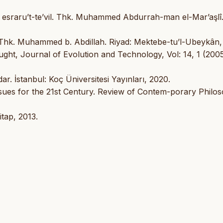
 esraru’t-te’vil. Thk. Muhammed Abdurrah-man el-Mar’aşlî. 
 Thk. Muhammed b. Abdillah. Riyad: Mektebe-tu’l-Ubeykân,
ht, Journal of Evolution and Technology, Vol: 14, 1 (2005
r. İstanbul: Koç Üniversitesi Yayınları, 2020.
ssues for the 21st Century. Review of Contem-porary Philo
itap, 2013.