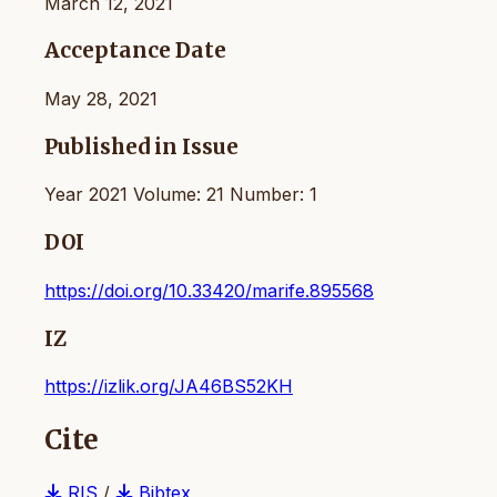
March 12, 2021
Acceptance Date
May 28, 2021
Published in Issue
Year 2021 Volume: 21 Number: 1
DOI
https://doi.org/10.33420/marife.895568
IZ
https://izlik.org/JA46BS52KH
Cite
RIS
/
Bibtex