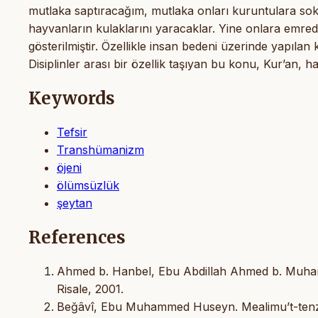
mutlaka saptıracağım, mutlaka onları kuruntulara so
hayvanların kulaklarını yaracaklar. Yine onlara emrede
gösterilmiştir. Özellikle insan bedeni üzerinde yapılan ka
Disiplinler arası bir özellik taşıyan bu konu, Kur’an, h
Keywords
Tefsir
Transhümanizm
öjeni
ölümsüzlük
şeytan
References
Ahmed b. Hanbel, Ebu Abdillah Ahmed b. Muham
Risale, 2001.
Beğâvî, Ebu Muhammed Huseyn. Mealimu’t-tenzil fi