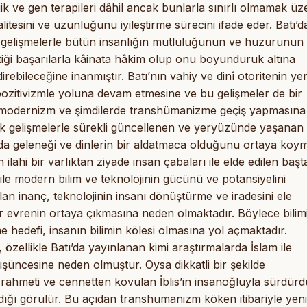
k ve gen terapileri dâhil ancak bunlarla sınırlı olmamak üz
tesini ve uzunluğunu iyileştirme sürecini ifade eder. Batı’d
l gelişmelerle bütün insanlığın mutluluğunun ve huzurunun
ttiği başarılarla kâinata hâkim olup onu boyunduruk altına
irebileceğine inanmıştır. Batı’nın vahiy ve dinî otoritenin ye
pozitivizmle yoluna devam etmesine ve bu gelişmeler de bir
m, modernizm ve şimdilerde transhümanizme geçiş yapmasına
ik gelişmelerle sürekli güncellenen ve yeryüzünde yaşanan
rıda geleneği ve dinlerin bir aldatmaca olduğunu ortaya koy
ilahi bir varlıktan ziyade insan çabaları ile elde edilen başt
le modern bilim ve teknolojinin gücünü ve potansiyelini
lan inanç, teknolojinin insanı dönüştürme ve iradesini ele
r evrenin ortaya çıkmasına neden olmaktadır. Böylece bilim
e hedefi, insanın bilimin kölesi olmasına yol açmaktadır.
zellikle Batı’da yayınlanan kimi araştırmalarda İslam ile
şüncesine neden olmuştur. Oysa dikkatli bir şekilde
 rahmeti ve cennetten kovulan İblis’in insanoğluyla sürdür
ığı görülür. Bu açıdan transhümanizm köken itibariyle yeni