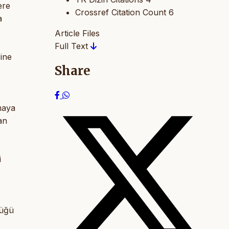
ere
Crossref Citation Count
6
a
Article Files
Full Text
rine
Share
maya
an
i
düğü