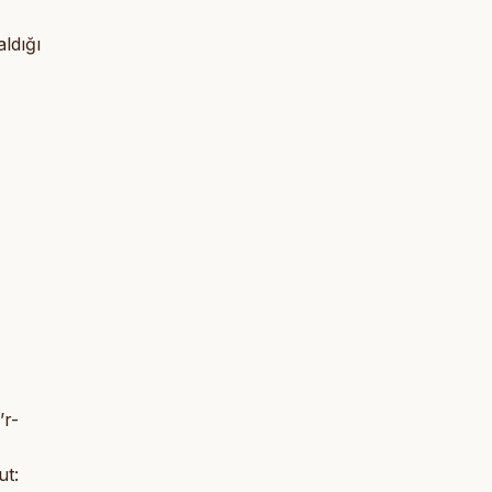
ldığı
’r-
ut: