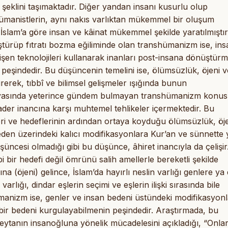
eklini taşımaktadır. Diğer yandan insanı kusurlu olup
ümanistlerin, aynı nakıs varlıktan mükemmel bir oluşum
 İslam’a göre insan ve kâinat mükemmel şekilde yaratılmıştır
üştürüp fıtratı bozma eğiliminde olan transhümanizm ise, ins
şen teknolojileri kullanarak inanları post-insana dönüştür
şindedir. Bu düşüncenin temelini ise, ölümsüzlük, öjeni v
erek, tıbbî ve bilimsel gelişmeler ışığında bunun
ünyasında yeterince gündem bulmayan transhümanizm konus
 kader inancına karşı muhtemel tehlikeler içermektedir. Bu
eri ve hedeflerinin ardından ortaya koyduğu ölümsüzlük, öj
 beden üzerindeki kalıcı modifikasyonlara Kur’an ve sünnette 
şüncesi olmadığı gibi bu düşünce, âhiret inancıyla da çelişir
r hedefi değil ömrünü salih amellerle bereketli şekilde
ına (öjeni) gelince, İslam’da hayırlı neslin varlığı genlere ya
arlığı, dindar eşlerin seçimi ve eşlerin ilişki sırasında bile
ümanizm ise, genler ve insan bedeni üstündeki modifikasyonl
bir bedeni kurgulayabilmenin peşindedir. Araştırmada, bu
şeytanın insanoğluna yönelik mücadelesini açıkladığı, “Onlar