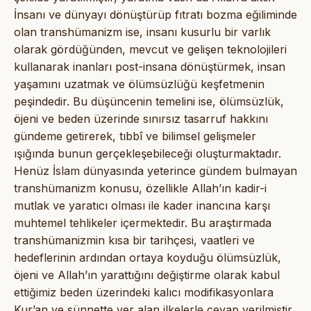
İnsanı ve dünyayı dönüştürüp fıtratı bozma eğiliminde
olan transhümanizm ise, insanı kusurlu bir varlık
olarak gördüğünden, mevcut ve gelişen teknolojileri
kullanarak inanları post-insana dönüştürmek, insan
yaşamını uzatmak ve ölümsüzlüğü keşfetmenin
peşindedir. Bu düşüncenin temelini ise, ölümsüzlük,
öjeni ve beden üzerinde sınırsız tasarruf hakkını
gündeme getirerek, tıbbî ve bilimsel gelişmeler
ışığında bunun gerçekleşebileceği oluşturmaktadır.
Henüz İslam dünyasında yeterince gündem bulmayan
transhümanizm konusu, özellikle Allah’ın kadir-i
mutlak ve yaratıcı olması ile kader inancına karşı
muhtemel tehlikeler içermektedir. Bu araştırmada
transhümanizmin kısa bir tarihçesi, vaatleri ve
hedeflerinin ardından ortaya koyduğu ölümsüzlük,
öjeni ve Allah’ın yarattığını değiştirme olarak kabul
ettiğimiz beden üzerindeki kalıcı modifikasyonlara
Kur’an ve sünnette yer alan ilkelerle cevap verilmiştir.