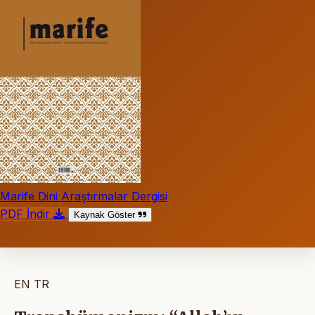
Marife Dini Araştırmalar Dergisi
PDF İndir
Kaynak Göster
EN
TR