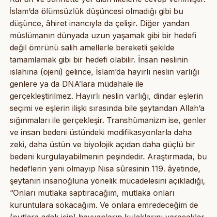
İslam’da ölümsüzlük düşüncesi olmadığı gibi bu
düşünce, âhiret inancıyla da çelişir. Diğer yandan
müslümanın dünyada uzun yaşamak gibi bir hedefi
değil ömrünü salih amellerle bereketli şekilde
tamamlamak gibi bir hedefi olabilir. İnsan neslinin
ıslahına (öjeni) gelince, İslam’da hayırlı neslin varlığı
genlere ya da DNA’lara müdahale ile
gerçekleştirilmez. Hayırlı neslin varlığı, dindar eşlerin
seçimi ve eşlerin ilişki sırasında bile şeytandan Allah’a
sığınmaları ile gerçekleşir. Transhümanizm ise, genler
ve insan bedeni üstündeki modifikasyonlarla daha
zeki, daha üstün ve biyolojik açıdan daha güçlü bir
bedeni kurgulayabilmenin peşindedir. Araştırmada, bu
hedeflerin yeni olmayıp Nisa sûresinin 119. âyetinde,
şeytanın insanoğluna yönelik mücadelesini açıkladığı,
“Onları mutlaka saptıracağım, mutlaka onları
kuruntulara sokacağım. Ve onlara emredeceğim de
(putlara adak için) hayvanların kulaklarını yaracaklar.