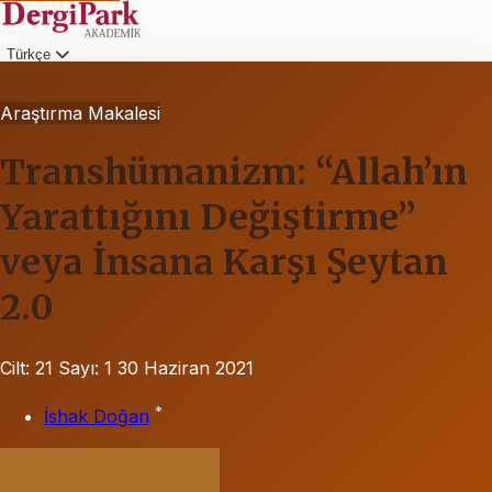
Türkçe
Araştırma Makalesi
Transhümanizm: “Allah’ın
Yarattığını Değiştirme”
veya İnsana Karşı Şeytan
2.0
Cilt: 21
Sayı: 1
30 Haziran 2021
*
İshak Doğan