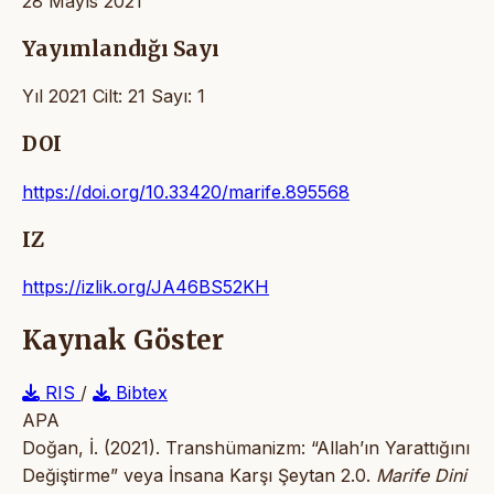
28 Mayıs 2021
Yayımlandığı Sayı
Yıl 2021 Cilt: 21 Sayı: 1
DOI
https://doi.org/10.33420/marife.895568
IZ
https://izlik.org/JA46BS52KH
Kaynak Göster
RIS
/
Bibtex
APA
Doğan, İ. (2021). Transhümanizm: “Allah’ın Yarattığını
Değiştirme” veya İnsana Karşı Şeytan 2.0.
Marife Dini