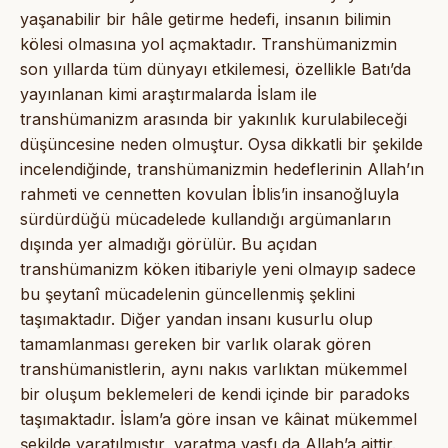
yaşanabilir bir hâle getirme hedefi, insanın bilimin
kölesi olmasına yol açmaktadır. Transhümanizmin
son yıllarda tüm dünyayı etkilemesi, özellikle Batı’da
yayınlanan kimi araştırmalarda İslam ile
transhümanizm arasında bir yakınlık kurulabileceği
düşüncesine neden olmuştur. Oysa dikkatli bir şekilde
incelendiğinde, transhümanizmin hedeflerinin Allah’ın
rahmeti ve cennetten kovulan İblis’in insanoğluyla
sürdürdüğü mücadelede kullandığı argümanların
dışında yer almadığı görülür. Bu açıdan
transhümanizm köken itibariyle yeni olmayıp sadece
bu şeytanî mücadelenin güncellenmiş şeklini
taşımaktadır. Diğer yandan insanı kusurlu olup
tamamlanması gereken bir varlık olarak gören
transhümanistlerin, aynı nakıs varlıktan mükemmel
bir oluşum beklemeleri de kendi içinde bir paradoks
taşımaktadır. İslam’a göre insan ve kâinat mükemmel
şekilde yaratılmıştır, yaratma vasfı da Allah’a aittir.