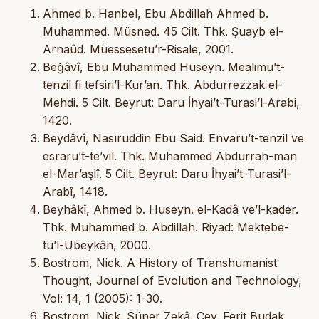
Ahmed b. Hanbel, Ebu Abdillah Ahmed b.
Muhammed. Müsned. 45 Cilt. Thk. Şuayb el-
Arnaûd. Müessesetu’r-Risale, 2001.
Beğâvî, Ebu Muhammed Huseyn. Mealimu’t-
tenzil fi tefsiri’l-Kur’an. Thk. Abdurrezzak el-
Mehdi. 5 Cilt. Beyrut: Daru İhyai’t-Turasi’l-Arabi,
1420.
Beydâvî, Nasıruddin Ebu Said. Envaru’t-tenzil ve
esraru’t-te’vil. Thk. Muhammed Abdurrah-man
el-Mar’aşlî. 5 Cilt. Beyrut: Daru İhyai’t-Turasi’l-
Arabî, 1418.
Beyhâkî, Ahmed b. Huseyn. el-Kadâ ve’l-kader.
Thk. Muhammed b. Abdillah. Riyad: Mektebe-
tu’l-Ubeykân, 2000.
Bostrom, Nick. A History of Transhumanist
Thought, Journal of Evolution and Technology,
Vol: 14, 1 (2005): 1-30.
Bostrom, Nick. Süper Zekâ. Çev. Ferit Budak