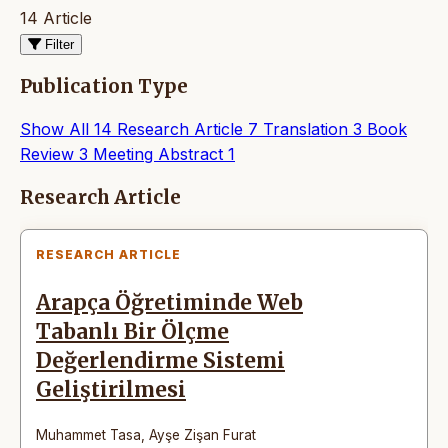
14 Article
Filter
Publication Type
Show All
14
Research Article
7
Translation
3
Book
Review
3
Meeting Abstract
1
Articles
Research Article
RESEARCH ARTICLE
Arapça Öğretiminde Web
Tabanlı Bir Ölçme
Değerlendirme Sistemi
Geliştirilmesi
Muhammet Tasa
,
Ayşe Zişan Furat