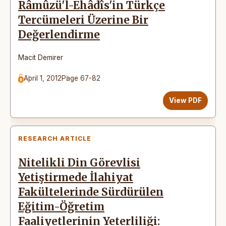
Râmûzü'l-Ehâdîs'in Türkçe
Tercümeleri Üzerine Bir
Değerlendirme
Macit Demirer
April 1, 2012
Page 67-82
View PDF
RESEARCH ARTICLE
Nitelikli Din Görevlisi
Yetiştirmede İlahiyat
Fakültelerinde Sürdürülen
Eğitim-Öğretim
Faaliyetlerinin Yeterliliği: