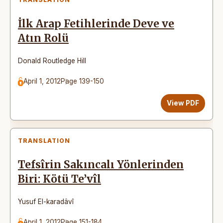
İlk Arap Fetihlerinde Deve ve
Atın Rolü
Donald Routledge Hill
April 1, 2012
Page 139-150
View PDF
TRANSLATION
Tefsîrin Sakıncalı Yönlerinden
Biri: Kötü Te’vîl
Yusuf El-karadâvî
April 1, 2012
Page 151-184