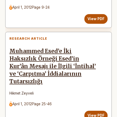
April 1, 2012
Page 9-24
View PDF
RESEARCH ARTICLE
Muhammed Esed’e İki
Haksızlık Örneği Esed’in
Kur’ân Mesajı ile İlgili ‘İntihal’
ve ‘Çarpıtma’ İddialarının
Tutarsızlığı
Hikmet Zeyveli
April 1, 2012
Page 25-46
View PDF