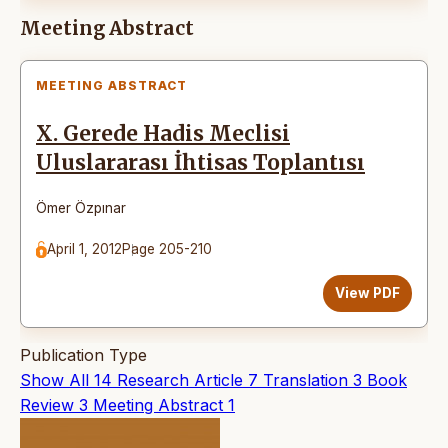
Meeting Abstract
MEETING ABSTRACT
X. Gerede Hadis Meclisi
Uluslararası İhtisas Toplantısı
Ömer Özpınar
April 1, 2012
Page 205-210
View PDF
Publication Type
Show All
14
Research Article
7
Translation
3
Book
Review
3
Meeting Abstract
1