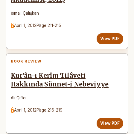
İsmail Çalışkan
April 1, 2012
Page 211-215
View PDF
BOOK REVIEW
Kur’ân-ı Kerîm Tilâveti
Hakkında Sünnet-i Nebeviyye
Ali Çiftci
April 1, 2012
Page 216-219
View PDF