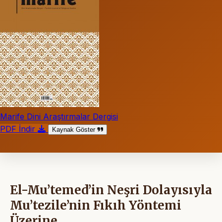
Marife Dini Araştırmalar Dergisi
PDF İndir
Kaynak Göster
El-Mu’temed’in Neşri Dolayısıyla
Mu’tezile’nin Fıkıh Yöntemi
Üzerine