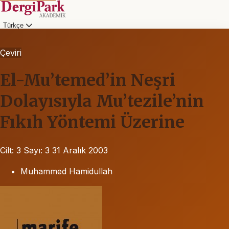
Türkçe
Çeviri
El-Mu’temed’in Neşri
Dolayısıyla Mu’tezile’nin
Fıkıh Yöntemi Üzerine
Cilt: 3
Sayı: 3
31 Aralık 2003
Muhammed Hamidullah