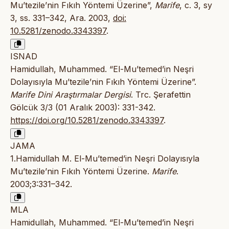
Mu’tezile’nin Fıkıh Yöntemi Üzerine”,
Marife
, c. 3, sy
3, ss. 331–342, Ara. 2003,
doi:
10.5281/zenodo.3343397
.
ISNAD
Hamidullah, Muhammed. “El-Mu’temed’in Neşri
Dolayısıyla Mu’tezile’nin Fıkıh Yöntemi Üzerine”.
Marife Dini Araştırmalar Dergisi
. Trc. Şerafettin
Gölcük 3/3 (01 Aralık 2003): 331-342.
https://doi.org/10.5281/zenodo.3343397
.
JAMA
1.Hamidullah M. El-Mu’temed’in Neşri Dolayısıyla
Mu’tezile’nin Fıkıh Yöntemi Üzerine.
Marife
.
2003;3:331–342.
MLA
Hamidullah, Muhammed. “El-Mu’temed’in Neşri