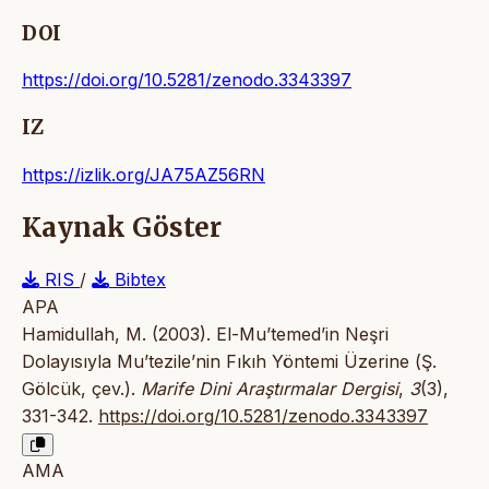
DOI
https://doi.org/10.5281/zenodo.3343397
IZ
https://izlik.org/JA75AZ56RN
Kaynak Göster
RIS
/
Bibtex
APA
Hamidullah, M. (2003). El-Mu’temed’in Neşri
Dolayısıyla Mu’tezile’nin Fıkıh Yöntemi Üzerine (Ş.
Gölcük, çev.).
Marife Dini Araştırmalar Dergisi
,
3
(3),
331-342.
https://doi.org/10.5281/zenodo.3343397
AMA