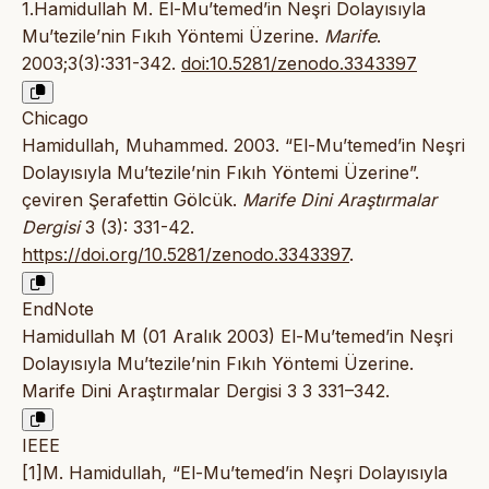
1.Hamidullah M. El-Mu’temed’in Neşri Dolayısıyla
Mu’tezile’nin Fıkıh Yöntemi Üzerine.
Marife
.
2003;3(3):331-342.
doi:10.5281/zenodo.3343397
Chicago
Hamidullah, Muhammed. 2003. “El-Mu’temed’in Neşri
Dolayısıyla Mu’tezile’nin Fıkıh Yöntemi Üzerine”.
çeviren Şerafettin Gölcük.
Marife Dini Araştırmalar
Dergisi
3 (3): 331-42.
https://doi.org/10.5281/zenodo.3343397
.
EndNote
Hamidullah M (01 Aralık 2003) El-Mu’temed’in Neşri
Dolayısıyla Mu’tezile’nin Fıkıh Yöntemi Üzerine.
Marife Dini Araştırmalar Dergisi 3 3 331–342.
IEEE
[1]M. Hamidullah, “El-Mu’temed’in Neşri Dolayısıyla