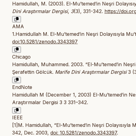
Hamidullah, M. (2003). El-Mu’temed’in Neşri Dolayısıy
Dini Araştırmalar Dergisi
,
3
(3), 331-342.
https://doi.o
AMA
1.Hamidullah M. El-Mu’temed’in Neşri Dolayısıyla Mu’t
doi:10.5281/zenodo.3343397
Chicago
Hamidullah, Muhammed. 2003. “El-Mu’temed’in Neşri Do
Şerafettin Gölcük.
Marife Dini Araştırmalar Dergisi
3 (
EndNote
Hamidullah M (December 1, 2003) El-Mu’temed’in Neşri
Araştırmalar Dergisi 3 3 331–342.
IEEE
[1]M. Hamidullah, “El-Mu’temed’in Neşri Dolayısıyla M
342, Dec. 2003,
doi: 10.5281/zenodo.3343397
.