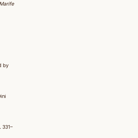
Marife
d by
ini
. 331–