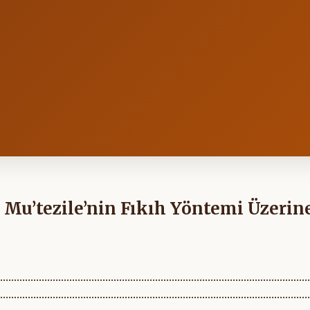
 Mu’tezile’nin Fıkıh Yöntemi Üzerin
................................................................................................................
................................................................................................................