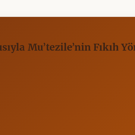
sıyla Mu’tezile’nin Fıkıh Y