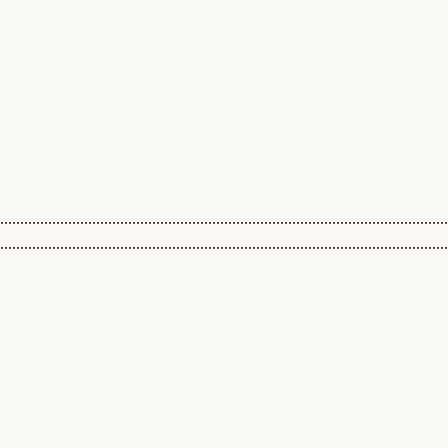
................................................................................................................
................................................................................................................