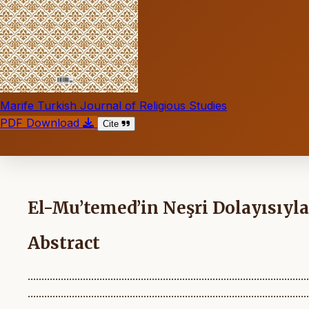
Marife Turkish Journal of Religious Studies
PDF Download
Cite
El-Mu’temed’in Neşri Dolayısıyla
Abstract
......................................................................................................
......................................................................................................