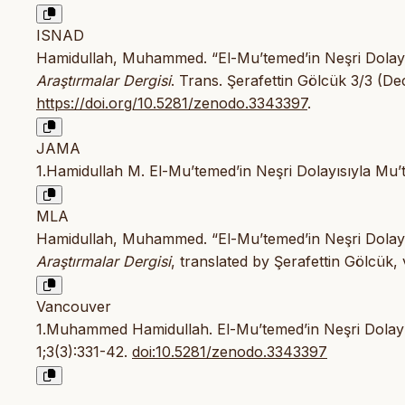
ISNAD
Hamidullah, Muhammed. “El-Mu’temed’in Neşri Dolayıs
Araştırmalar Dergisi
. Trans. Şerafettin Gölcük 3/3 (D
https://doi.org/10.5281/zenodo.3343397
.
JAMA
1.Hamidullah M. El-Mu’temed’in Neşri Dolayısıyla Mu’t
MLA
Hamidullah, Muhammed. “El-Mu’temed’in Neşri Dolayıs
Araştırmalar Dergisi
, translated by Şerafettin Gölcük,
Vancouver
1.Muhammed Hamidullah. El-Mu’temed’in Neşri Dolayısı
1;3(3):331-42.
doi:10.5281/zenodo.3343397