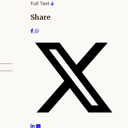
Full Text
Share
...........
...........