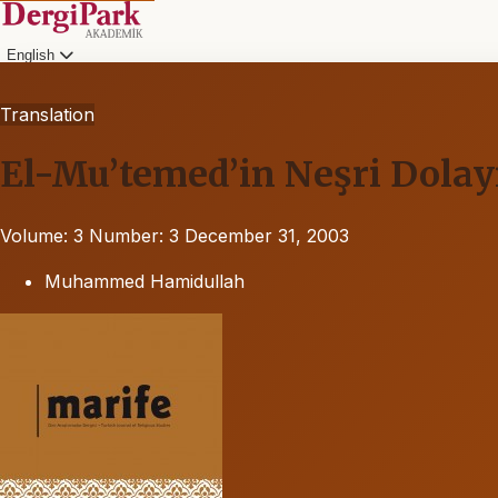
English
Translation
El-Mu’temed’in Neşri Dolayı
Volume: 3
Number: 3
December 31, 2003
Muhammed Hamidullah