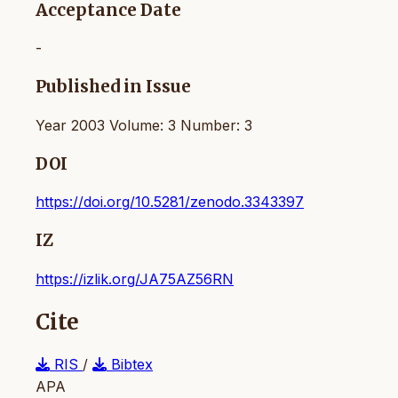
Acceptance Date
-
Published in Issue
Year 2003 Volume: 3 Number: 3
DOI
https://doi.org/10.5281/zenodo.3343397
IZ
https://izlik.org/JA75AZ56RN
Cite
RIS
/
Bibtex
APA