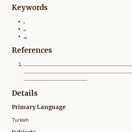
Keywords
.
..
...
References
............................................................................................
............................................................................................
......................................................
Details
Primary Language
Turkish