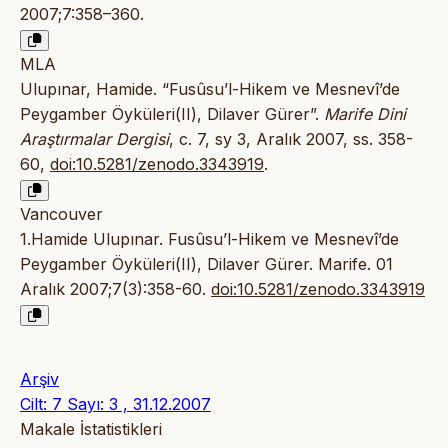
2007;7:358–360.
MLA
Ulupınar, Hamide. “Fusûsu’l-Hikem ve Mesnevî’de
Peygamber Öyküleri(II), Dilaver Gürer”.
Marife Dini
Araştırmalar Dergisi
, c. 7, sy 3, Aralık 2007, ss. 358-
60,
doi:10.5281/zenodo.3343919
.
Vancouver
1.Hamide Ulupınar. Fusûsu’l-Hikem ve Mesnevî’de
Peygamber Öyküleri(II), Dilaver Gürer. Marife. 01
Aralık 2007;7(3):358-60.
doi:10.5281/zenodo.3343919
Arşiv
Cilt: 7 Sayı: 3 , 31.12.2007
Makale İstatistikleri