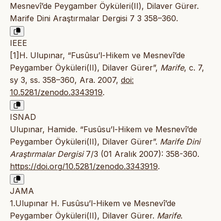
Mesnevî’de Peygamber Öyküleri(II), Dilaver Gürer.
Marife Dini Araştırmalar Dergisi 7 3 358–360.
IEEE
[1]H. Ulupınar, “Fusûsu’l-Hikem ve Mesnevî’de
Peygamber Öyküleri(II), Dilaver Gürer”,
Marife
, c. 7,
sy 3, ss. 358–360, Ara. 2007,
doi:
10.5281/zenodo.3343919
.
ISNAD
Ulupınar, Hamide. “Fusûsu’l-Hikem ve Mesnevî’de
Peygamber Öyküleri(II), Dilaver Gürer”.
Marife Dini
Araştırmalar Dergisi
7/3 (01 Aralık 2007): 358-360.
https://doi.org/10.5281/zenodo.3343919
.
JAMA
1.Ulupınar H. Fusûsu’l-Hikem ve Mesnevî’de
Peygamber Öyküleri(II), Dilaver Gürer.
Marife
.