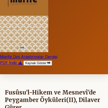
Marife Dini Araştırmalar Dergisi
PDF İndir
Kaynak Göster
Fusûsu’l-Hikem ve Mesnevî’de
Peygamber Öyküleri(II), Dilaver
Gürer