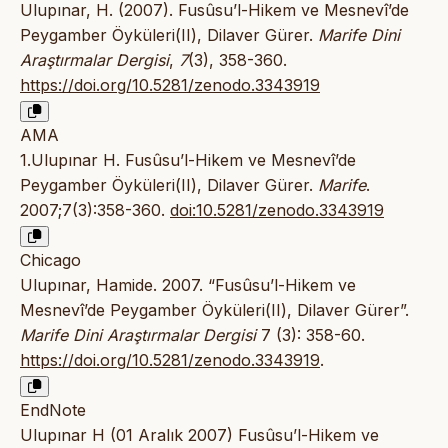
Ulupınar, H. (2007). Fusûsu’l-Hikem ve Mesnevî’de
Peygamber Öyküleri(II), Dilaver Gürer.
Marife Dini
Araştırmalar Dergisi
,
7
(3), 358-360.
https://doi.org/10.5281/zenodo.3343919
AMA
1.Ulupınar H. Fusûsu’l-Hikem ve Mesnevî’de
Peygamber Öyküleri(II), Dilaver Gürer.
Marife
.
2007;7(3):358-360.
doi:10.5281/zenodo.3343919
Chicago
Ulupınar, Hamide. 2007. “Fusûsu’l-Hikem ve
Mesnevî’de Peygamber Öyküleri(II), Dilaver Gürer”.
Marife Dini Araştırmalar Dergisi
7 (3): 358-60.
https://doi.org/10.5281/zenodo.3343919
.
EndNote
Ulupınar H (01 Aralık 2007) Fusûsu’l-Hikem ve