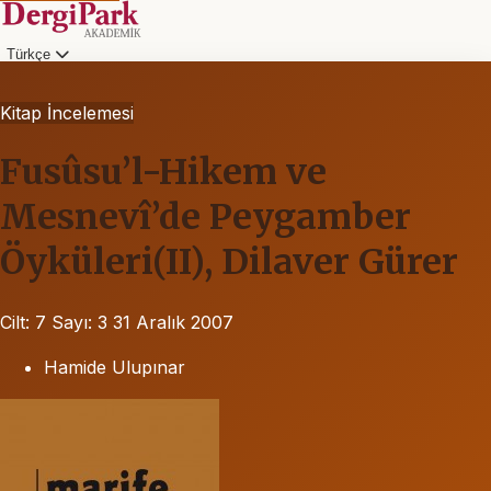
Türkçe
Kitap İncelemesi
Fusûsu’l-Hikem ve
Mesnevî’de Peygamber
Öyküleri(II), Dilaver Gürer
Cilt: 7
Sayı: 3
31 Aralık 2007
Hamide Ulupınar