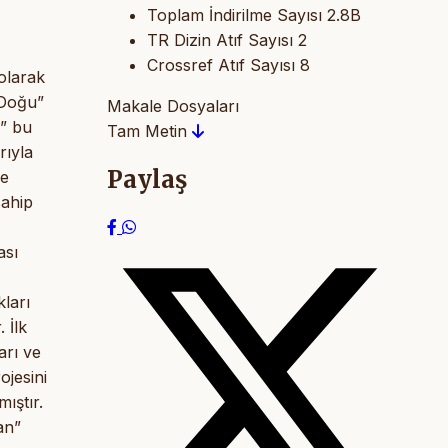
Toplam İndirilme Sayısı
2.8B
TR Dizin Atıf Sayısı
2
Crossref Atıf Sayısı
8
olarak
“Doğu”
Makale Dosyaları
m” bu
Tam Metin
rıyla
Paylaş
de
sahip
ası
kları
 İlk
arı ve
ojesini
ıştır.
an”