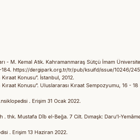
 Sarı - M. Kemal Atik. Kahramanmaraş Sütçü İmam Üniversite
63-184. https://dergipark.org.tr/tr/pub/ksuifd/issue/10246/24
a Kıraat Konusu”. İstanbul, 2012.
rda Kıraat Konusu”. Uluslararası Kıraat Sempozyumu, 16 - 18
nsiklopedisi . Erişim 31 Ocak 2022.
 . thk. Mustafa Dîb el-Beğa. 7 Cilt. Dımaşk: Daru’l-Yemâme
isi . Erişim 13 Haziran 2022.