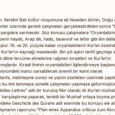
r. Kendini Batı kültür oluşumuna ait hisseden birinin, Doğu 
unlar üzerinde gerekli çalışmaları gerçekleştirdikten sonra 
 yargılara varmasıdır. Söz konusu çalışmalara “Oryantaliz
in hayatı, Arap dili, hadis, tasavvuf ve tefsir gibi ilim dalla
uştur. 19. ve 20. yüzyıla kadar oryantalistlerin Kur’an özelin
Kur’an’ın kaynağı meselesidir. Bin yılı aşkın tarihî geçmişe 
atı diline tercüme etmelerine rağmen kıraatleri ve Kur’an’ın
lardır. Kıraat ilminin oryantalistleri ilgilendirmeye başlam
yönündeki inancı sarsabilecek önemli bir kanıt olarak
arihi, metinleşme süreci ve yazım özellikleri üzerinde yaptı
ve bu ilmi tanımaya yönelik çalışmaları yapmaya götürmüştür.
lles-Lettres" adlı bir kuruluş fikir olarak; ilk Kur’an nüshal
karşılaştırma yaparak, tenkitli bir Mushaf ortaya koyma pr
ldeke Geschicte des Qurans adlı eserinde bu konuyu ele alm
alışmanın raporunu “Plan eines Apparatus criticus zum Kor