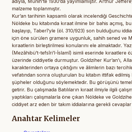
adıyla, Münih’te 1930’da yayımlamıştır. Arthur Jeffere
malzeme toplanmıştır.
Kur’an tarihinin kapsamlı olarak incelendiği Geschicht
Nöldeke bu kitabında kıraat ilmine bir bahis açmış, bu 
başlayıp, Taberî’yle (öl. 310/923) son bulduğunu iddia 
için öne sürülen gramere uygunluk, sahih sened ve Mu
kıraatlerin birleştirilmesi konularını ele almaktadır.
(Mezâhibü’t-tefsîri’l-İslamî) isimli eserinde kıraatlere
üzerinde ciddiyetle durmuştur. Goldziher Kur’an’ı, Alla
karakterinden ortaya çıktığını ve âlimlerin bazı terci
vefatından sonra oluşturulan bu kitabın ittifak edilmiş
şüpheler olduğunu söylemektedir. Bu görüşünü temellen
getirir. Bu çalışmada Batılıların kıraat ilmiyle ilgili çal
yaptıkları çalışmalarla öne çıkan Nöldeke ve Goldziher’in
ciddiyet arz eden bir takım iddialarına gerekli cevaplar 
Anahtar Kelimeler