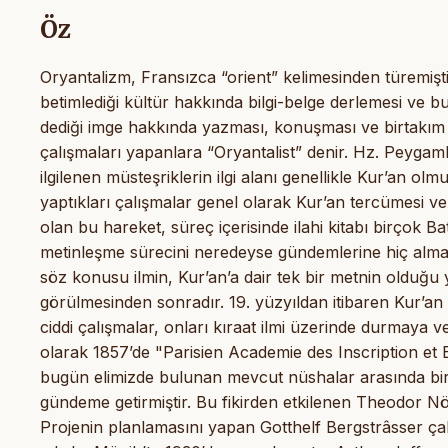
Öz
Oryantalizm, Fransızca “orient” kelimesinden türemişti
betimlediği kültür hakkında bilgi-belge derlemesi ve b
dediği imge hakkında yazması, konuşması ve birtakım
çalışmaları yapanlara “Oryantalist” denir. Hz. Peygamber
ilgilenen müsteşriklerin ilgi alanı genellikle Kur’an olm
yaptıkları çalışmalar genel olarak Kur’an tercümesi ve 
olan bu hareket, süreç içerisinde ilahi kitabı birçok B
metinleşme sürecini neredeyse gündemlerine hiç almamış
söz konusu ilmin, Kur’an’a dair tek bir metnin olduğu 
görülmesinden sonradır. 19. yüzyıldan itibaren Kur’an t
ciddi çalışmalar, onları kıraat ilmi üzerinde durmaya 
olarak 1857’de "Parisien Academie des Inscription et Be
bugün elimizde bulunan mevcut nüshalar arasında bir 
gündeme getirmiştir. Bu fikirden etkilenen Theodor Nö
Projenin planlamasını yapan Gotthelf Bergstrâsser ç