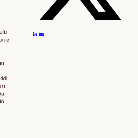
e
bulü
 ile
ın
ddi
arı
da
in