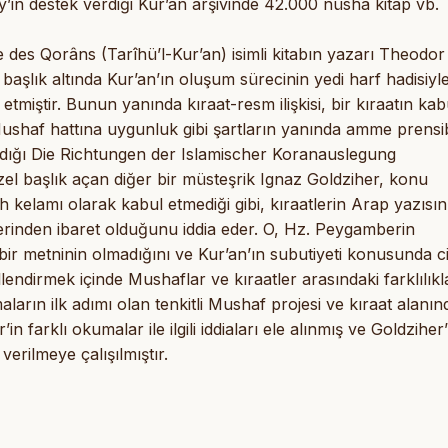
y’in destek verdiği Kur’an arşivinde 42.000 nüsha kitap vb.
e des Qorâns (Tarîhü’l-Kur’an) isimli kitabın yazarı Theodor
başlık altında Kur’an’ın oluşum sürecinin yedi harf hadisiyl
etmiştir. Bunun yanında kıraat-resm ilişkisi, bir kıraatın ka
shaf hattına uygunluk gibi şartların yanında amme prensibi
 Yazdığı Die Richtungen der Islamischer Koranauslegung
 özel başlık açan diğer bir müsteşrik Ignaz Goldziher, konu
h kelamı olarak kabul etmediği gibi, kıraatlerin Arap yazısın
hlerinden ibaret olduğunu iddia eder. O, Hz. Peygamberin
 bir metninin olmadığını ve Kur’an’ın subutiyeti konusunda ci
dirmek içinde Mushaflar ve kıraatler arasındaki farklılıkl
ışmaların ilk adımı olan tenkitli Mushaf projesi ve kıraat alanın
 farklı okumalar ile ilgili iddiaları ele alınmış ve Goldziher’
verilmeye çalışılmıştır.