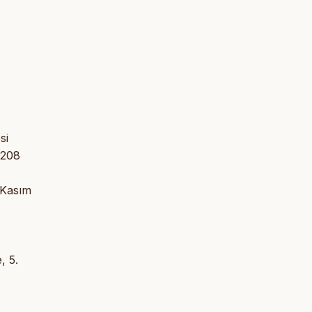
si
5208
 Kasım
, 5.