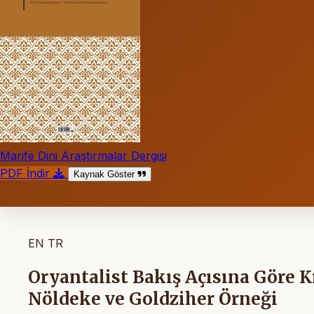
Marife Dini Araştırmalar Dergisi
PDF İndir
Kaynak Göster
EN
TR
Oryantalist Bakış Açısına Göre Kır
Nöldeke ve Goldziher Örneği