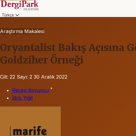
Türkçe
Araştırma Makalesi
Oryantalist Bakış Açısına Gö
Goldziher Örneği
Cilt: 22
Sayı: 2
30 Aralık 2022
*
Recep Koyuncu
İdris Yiğit