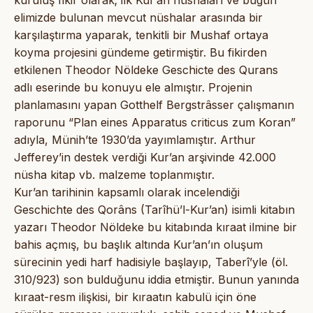
elimizde bulunan mevcut nüshalar arasında bir
karşılaştırma yaparak, tenkitli bir Mushaf ortaya
koyma projesini gündeme getirmiştir. Bu fikirden
etkilenen Theodor Nöldeke Geschicte des Qurans
adlı eserinde bu konuyu ele almıştır. Projenin
planlamasını yapan Gotthelf Bergstrâsser çalışmanın
raporunu “Plan eines Apparatus criticus zum Koran”
adıyla, Münih’te 1930’da yayımlamıştır. Arthur
Jefferey’in destek verdiği Kur’an arşivinde 42.000
nüsha kitap vb. malzeme toplanmıştır.
Kur’an tarihinin kapsamlı olarak incelendiği
Geschichte des Qorâns (Tarîhü’l-Kur’an) isimli kitabın
yazarı Theodor Nöldeke bu kitabında kıraat ilmine bir
bahis açmış, bu başlık altında Kur’an’ın oluşum
sürecinin yedi harf hadisiyle başlayıp, Taberî’yle (öl.
310/923) son bulduğunu iddia etmiştir. Bunun yanında
kıraat-resm ilişkisi, bir kıraatın kabulü için öne