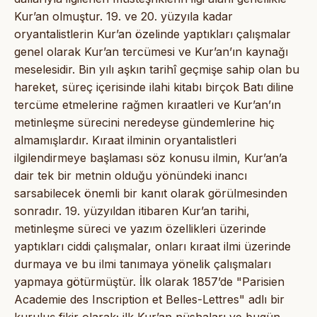
Kur’an olmuştur. 19. ve 20. yüzyıla kadar
oryantalistlerin Kur’an özelinde yaptıkları çalışmalar
genel olarak Kur’an tercümesi ve Kur’an’ın kaynağı
meselesidir. Bin yılı aşkın tarihî geçmişe sahip olan bu
hareket, süreç içerisinde ilahi kitabı birçok Batı diline
tercüme etmelerine rağmen kıraatleri ve Kur’an’ın
metinleşme sürecini neredeyse gündemlerine hiç
almamışlardır. Kıraat ilminin oryantalistleri
ilgilendirmeye başlaması söz konusu ilmin, Kur’an’a
dair tek bir metnin olduğu yönündeki inancı
sarsabilecek önemli bir kanıt olarak görülmesinden
sonradır. 19. yüzyıldan itibaren Kur’an tarihi,
metinleşme süreci ve yazım özellikleri üzerinde
yaptıkları ciddi çalışmalar, onları kıraat ilmi üzerinde
durmaya ve bu ilmi tanımaya yönelik çalışmaları
yapmaya götürmüştür. İlk olarak 1857’de "Parisien
Academie des Inscription et Belles-Lettres" adlı bir
kuruluş fikir olarak; ilk Kur’an nüshaları ve bugün