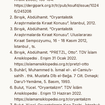
https://dergipark.org.tr/tr/pub/ksuifd/issue/1024
6/245208
Birışık, Abdülhamit. “Oryantalistik
Araştırmalarda Kıraat Konusu”. İstanbul, 2012.
Birışık, Abdülhamit. “Oryantalistik
Araştırmalarda Kıraat Konusu”. Uluslararası
Kıraat Sempozyumu, 16 - 18 Kasım 2012,
İstanbul , ts.
Birışık, Abdülhamit. “PRETZL, Otto”. TDV İslam
Ansiklopedisi . Erişim 31 Ocak 2022.
https://islamansiklopedisi.org.tr/pretzl-otto
Buhârî, Muhammed b. İsmail el-. el-Camiu’s-
sahîh . thk. Mustafa Dîb el-Beğa. 7 Cilt. Dımaşk:
Daru’l-Yemâme, 5. Basım, 1993.
Bulut, Yücel. “Oryantalizm”. TDV İslâm
Ansiklopedisi . Erişim 13 Haziran 2022.
https://islamansiklopedisi.org.tr/oryantalizm
Bulut, Yücel. Oryantalizmin Kısa Tarihi . İstanbul: