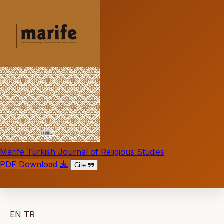
Marife Turkish Journal of Religious Studies
PDF Download
Cite
EN
TR