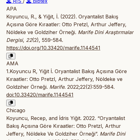
RIS
/
Bibtex
APA
Koyuncu, R., & Yiğit, İ. (2022). Oryantalist Bakış
Açısına Göre Kıraatler: Otto Pretzl, Arthur Jeffery,
Nöldeke ve Goldziher Örneği.
Marife Dini Araştırmalar
Dergisi
,
22
(2), 559-584.
https://doi.org/10.33420/marife.1144541
AMA
1.Koyuncu R, Yiğit İ. Oryantalist Bakış Açısına Göre
Kıraatler: Otto Pretzl, Arthur Jeffery, Nöldeke ve
Goldziher Örneği.
Marife
. 2022;22(2):559-584.
doi:10.33420/marife.1144541
Chicago
Koyuncu, Recep, and İdris Yiğit. 2022. “Oryantalist
Bakış Açısına Göre Kıraatler: Otto Pretzl, Arthur
Jeffery, Nöldeke Ve Goldziher Örneği”.
Marife Dini