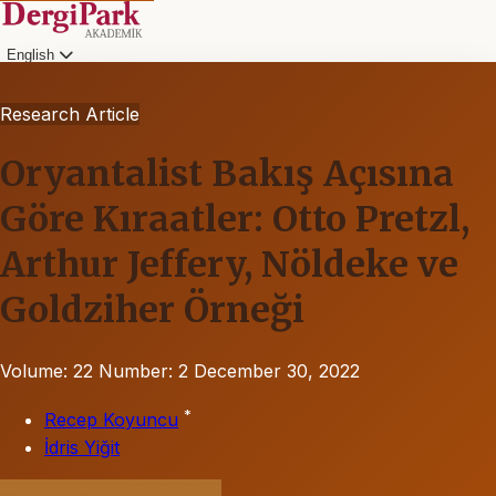
English
Research Article
Oryantalist Bakış Açısına
Göre Kıraatler: Otto Pretzl,
Arthur Jeffery, Nöldeke ve
Goldziher Örneği
Volume: 22
Number: 2
December 30, 2022
*
Recep Koyuncu
İdris Yiğit