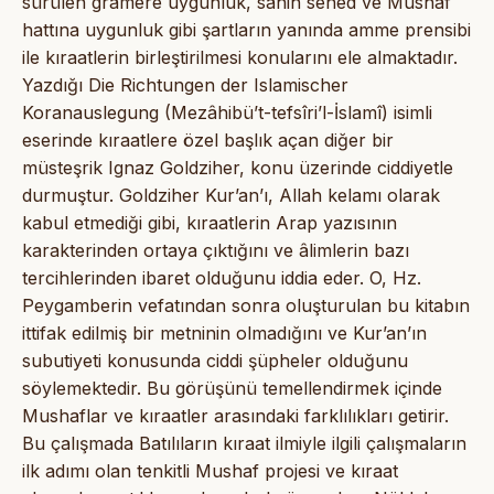
sürülen gramere uygunluk, sahih sened ve Mushaf
hattına uygunluk gibi şartların yanında amme prensibi
ile kıraatlerin birleştirilmesi konularını ele almaktadır.
Yazdığı Die Richtungen der Islamischer
Koranauslegung (Mezâhibü’t-tefsîri’l-İslamî) isimli
eserinde kıraatlere özel başlık açan diğer bir
müsteşrik Ignaz Goldziher, konu üzerinde ciddiyetle
durmuştur. Goldziher Kur’an’ı, Allah kelamı olarak
kabul etmediği gibi, kıraatlerin Arap yazısının
karakterinden ortaya çıktığını ve âlimlerin bazı
tercihlerinden ibaret olduğunu iddia eder. O, Hz.
Peygamberin vefatından sonra oluşturulan bu kitabın
ittifak edilmiş bir metninin olmadığını ve Kur’an’ın
subutiyeti konusunda ciddi şüpheler olduğunu
söylemektedir. Bu görüşünü temellendirmek içinde
Mushaflar ve kıraatler arasındaki farklılıkları getirir.
Bu çalışmada Batılıların kıraat ilmiyle ilgili çalışmaların
ilk adımı olan tenkitli Mushaf projesi ve kıraat