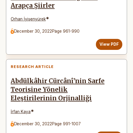
Arapça Şiirler
*
Orhan İyişenyürek
December 30, 2022
Page 961-990
View PDF
RESEARCH ARTICLE
Abdülkâhir Cürcânî’nin Sarfe
Teorisine Yönelik
Eleştirilerinin Orjinalliği
*
İrfan Kaya
December 30, 2022
Page 991-1007