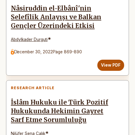
Nâsiruddin el-Elbânî'nin
Selefîlik Anlayışı ve Balkan
Gençler Üzerindeki Etkisi
*
Abdylkader Durguti
December 30, 2022
Page 869-890
View PDF
RESEARCH ARTICLE
İslâm Hukuku ile Türk Pozitif
Hukukunda Hekimin Gayret
Sarf Etme Sorumluluğu
*
Nilüfer Sena Çalık