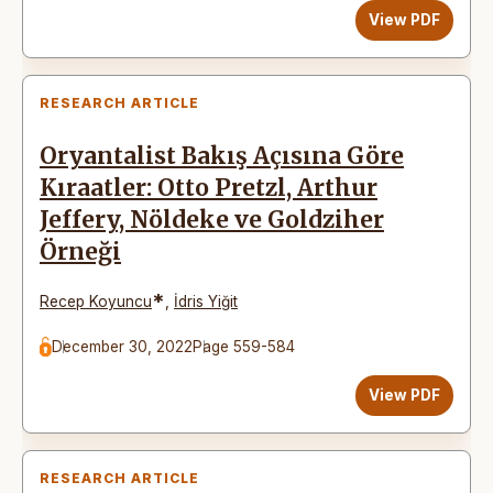
View PDF
RESEARCH ARTICLE
Oryantalist Bakış Açısına Göre
Kıraatler: Otto Pretzl, Arthur
Jeffery, Nöldeke ve Goldziher
Örneği
*
Recep Koyuncu
,
İdris Yiğit
December 30, 2022
Page 559-584
View PDF
RESEARCH ARTICLE