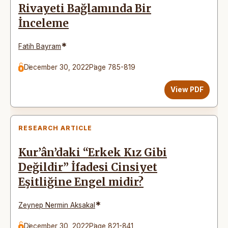
Rivayeti Bağlamında Bir
İnceleme
*
Fatih Bayram
December 30, 2022
Page 785-819
View PDF
RESEARCH ARTICLE
Kur’ân’daki “Erkek Kız Gibi
Değildir” İfadesi Cinsiyet
Eşitliğine Engel midir?
*
Zeynep Nermin Aksakal
December 30, 2022
Page 821-841