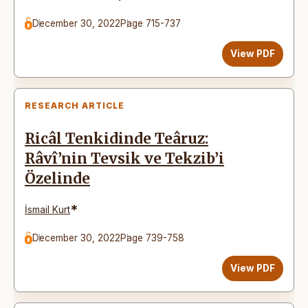
December 30, 2022
Page 715-737
View PDF
RESEARCH ARTICLE
Ricâl Tenkidinde Teâruz:
Râvî’nin Tevsik ve Tekzib’i
Özelinde
*
İsmail Kurt
December 30, 2022
Page 739-758
View PDF