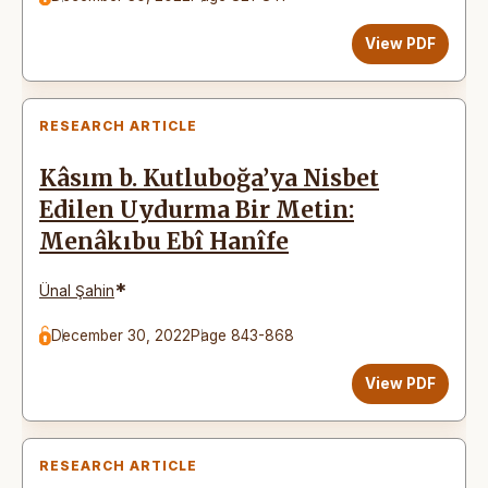
View PDF
RESEARCH ARTICLE
Kâsım b. Kutluboğa’ya Nisbet
Edilen Uydurma Bir Metin:
Menâkıbu Ebî Hanîfe
*
Ünal Şahin
December 30, 2022
Page 843-868
View PDF
RESEARCH ARTICLE