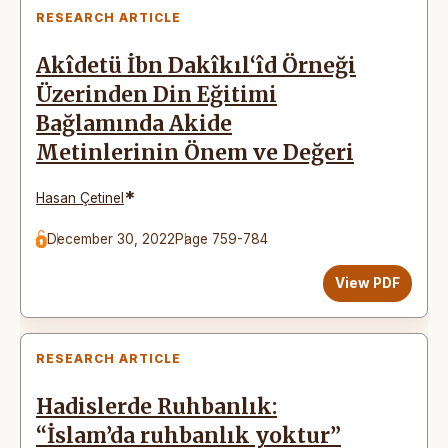
RESEARCH ARTICLE
Akîdetü İbn Dakîkıl‘îd Örneği
Üzerinden Din Eğitimi
Bağlamında Akide
Metinlerinin Önem ve Değeri
*
Hasan Çetinel
December 30, 2022
Page 759-784
View PDF
RESEARCH ARTICLE
Hadislerde Ruhbanlık:
“İslam’da ruhbanlık yoktur”