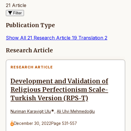
21 Article
Filter
Publication Type
Show All
21
Research Article
19
Translation
2
Articles
Research Article
RESEARCH ARTICLE
Development and Validation of
Religious Perfectionism Scale-
Turkish Version (RPS-T)
*
Nuriman Karayigit Ulu
,
Ali Ulvi Mehmedoğlu
December 30, 2022
Page 531-557