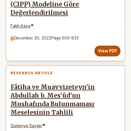
(CIPP) Modeline Göre
Değerlendirilmesi
*
Fatih Kaya
December 30, 2022
Page 605-633
View PDF
RESEARCH ARTICLE
Fâtiha ve Muavvizeteyn’in
Abdullah b. Mes‘ûd’un
Mushafında Bulunmaması
Meselesinin Tahlili
*
Sümeyye Sayğın