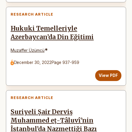
RESEARCH ARTICLE
Hukuki Temelleriyle
Azerbaycan’da Din Eğitimi
*
Muzaffer Üzümcü
December 30, 2022
Page 937-959
View PDF
RESEARCH ARTICLE
Suriyeli Şair Derviş
Muhammed eṭ-Ṭâluvî’nin
İstanbul’da Nazmettiği Bazı