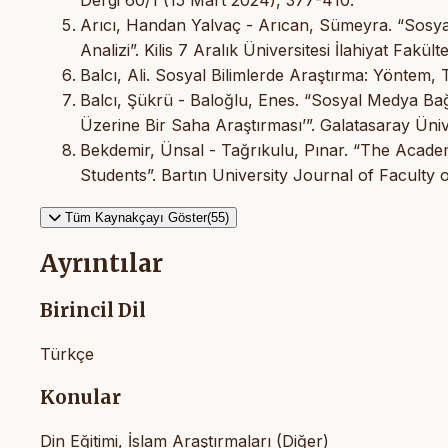
Arıcı, Handan Yalvaç - Arıcan, Sümeyra. “Sosyal
Analizi”. Kilis 7 Aralık Üniversitesi İlahiyat Fakü
Balcı, Ali. Sosyal Bilimlerde Araştırma: Yöntem,
Balcı, Şükrü - Baloğlu, Enes. “Sosyal Medya Bağım
Üzerine Bir Saha Araştırması’”. Galatasaray Ünive
Bekdemir, Ünsal - Tağrıkulu, Pınar. “The Academ
Students”. Bartın University Journal of Faculty 
Tüm Kaynakçayı Göster(55)
Ayrıntılar
Birincil Dil
Türkçe
Konular
Din Eğitimi, İslam Araştırmaları (Diğer)