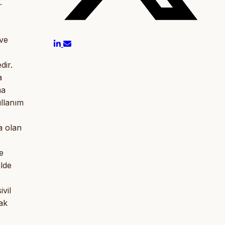
.
 ve
dir.
a
ma
ullanım
a olan
e
ilde
ivil
cak