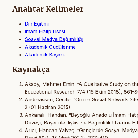
Anahtar Kelimeler
Din Eğitimi
İmam Hatip Lisesi
Sosyal Medya Bağımlılığı
Akademik Güdülenme
Akademik Başarı.
Kaynakça
Aksoy, Mehmet Emin. “A Qualitative Study on th
Educational Research 7/4 (15 Ekim 2018), 861-8
Andreassen, Cecilie. “Online Social Network Sit
2 (01 Haziran 2015).
Ankaralı, Handan. “Beyoğlu Anadolu İmam Hatip 
Düzeyi, Başarı ile İlişkisi ve Bağımlılık Üzerine 
Arıcı, Handan Yalvaç. “Gençlerde Sosyal Medya 
Dergi 60/1 (15 Mart 2024), 377-410.