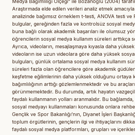
Medya Bağımlılığı Ölçeği” ile Bozanoğlu (2004) taraf
Araştırmada elde edilen verileri analiz etmek amacıyla 
analizinde bağımsız örneklem t-testi, ANOVA testi ve 
bulgular, gereğinden fazla ve kontrolsüz sosyal med
buna bağlı olarak akademik başarıları ile olumsuz yönd
öğrencilerin sosyal medya kullanım süreleri arttıkça s
Ayrıca, videoların, mesajlaşmaya kıyasla daha yüksek s
videoların ise uzun videolara göre daha yüksek sosyal me
bulguları, günlük ortalama sosyal medya kullanım sür
süreleri fazla olan öğrencilere göre akademik güdülen
keşfetme eğilimlerinin daha yüksek olduğunu ortaya
bağımlılığının arttığı gözlemlenmektedir ve bu araç
görünmemektedir. Bu durumda, artık hayatın vazgeçilm
faydalı kullanmanın yolları aranmalıdır. Bu bağlamda, 
sosyal medyayı kullanmaları konusunda onlara rehberli
Gençlik ve Spor Bakanlığı’nın, Diyanet İşleri Başkanlığı
toplum örgütlerinin, gençlerin ilgi ve ihtiyaçlarını dikk
faydalı sosyal medya platformları, grupları ve içerikle