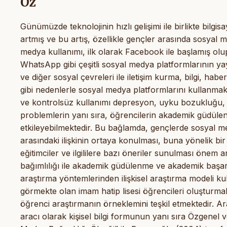
Öz
Günümüzde teknolojinin hızlı gelişimi ile birlikte bilgis
artmış ve bu artış, özellikle gençler arasında sosyal
medya kullanımı, ilk olarak Facebook ile başlamış o
WhatsApp gibi çeşitli sosyal medya platformlarının yayg
ve diğer sosyal çevreleri ile iletişim kurma, bilgi, h
gibi nedenlerle sosyal medya platformlarını kullanmak
ve kontrolsüz kullanımı depresyon, uyku bozukluğu, ail
problemlerin yanı sıra, öğrencilerin akademik güdül
etkileyebilmektedir. Bu bağlamda, gençlerde sosyal m
arasındaki ilişkinin ortaya konulması, buna yönelik bi
eğitimciler ve ilgililere bazı öneriler sunulması önem 
bağımlılığı ile akademik güdülenme ve akademik başarı
araştırma yöntemlerinden ilişkisel araştırma modeli kul
görmekte olan imam hatip lisesi öğrencileri oluşturmak
öğrenci araştırmanın örneklemini teşkil etmektedir. A
aracı olarak kişisel bilgi formunun yanı sıra Özgenel v