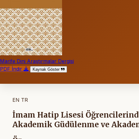
Marife Dini Araştırmalar Dergisi
PDF İndir
Kaynak Göster
EN
TR
İmam Hatip Lisesi Öğrencilerind
Akademik Güdülenme ve Akademik