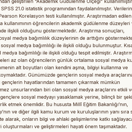
ından geliştirilen “Akademik Güdülenme Ölçeği” kullanılmıştır
SPSS 21.0 istatistik programından faydalanılmıştır. Verilerin
Pearson Korelasyon testi kullanılmıştır. Araştırmadan edilen
ya kullanımının öğrencilerin akademik güdülenme düzeyleri
e ilişkili olduğunu göstermektedir. Araştırma sonuçları,
osyal medya bağımlılık düzeylerinin de arttığını göstermekte
osyal medya bağımlılığı ile ilişkili olduğu bulunmuştur. Kıs
dya bağımlılığı ile ilişkili olduğu tespit edilmiştir. Araştır
eleri az olan öğrencilerin günlük ortalama sosyal medya k
menin alt boyutları olan kendini aşma, bilgiyi kullanma ve
 koymaktadır. Günümüzde gençlerin sosyal medya araçların
ları gençlerin hayatlarından tamamen çıkarmak mümkün
ez unsurlarından biri olan sosyal medya araçlarını etkili v
gençlere sosyal medyayı yasaklamak yerine, bilinçli bir şek
k etmek önemlidir. Bu hususta Millî Eğitim Bakanlığı’nın,
’nın ve diğer ilgili kamu kurum ve kuruluşlarının yanı sıra s
ate alarak, onların bilgi ve ahlaki gelişimlerine katkı sağlaya
ri oluşturmaları ve geliştirmeleri hayati önem taşımaktadır.