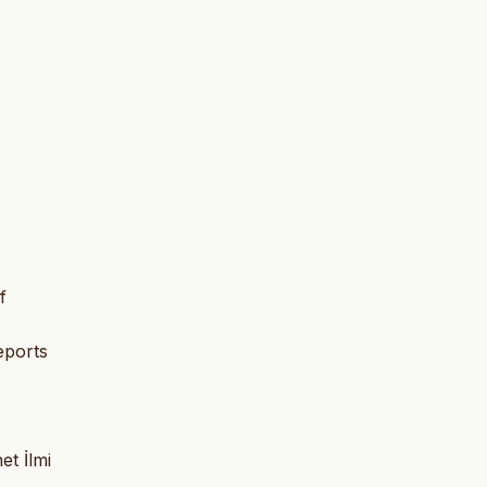
f
eports
t İlmi