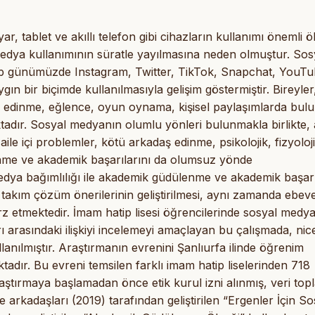
ayar, tablet ve akıllı telefon gibi cihazların kullanımı önemli 
 medya kullanımının süratle yayılmasına neden olmuştur. Sos
lup günümüzde Instagram, Twitter, TikTok, Snapchat, YouTu
ın bir biçimde kullanılmasıyla gelişim göstermiştir. Bireyler,
aber edinme, eğlence, oyun oynama, kişisel paylaşımlarda bu
tadır. Sosyal medyanın olumlu yönleri bulunmakla birlikte, a
e içi problemler, kötü arkadaş edinme, psikolojik, fizyoloj
enme ve akademik başarılarını da olumsuz yönde
edya bağımlılığı ile akademik güdülenme ve akademik başar
r takım çözüm önerilerinin geliştirilmesi, aynı zamanda ebev
arz etmektedir. İmam hatip lisesi öğrencilerinde sosyal medy
 arasındaki ilişkiyi incelemeyi amaçlayan bu çalışmada, nic
lanılmıştır. Araştırmanın evrenini Şanlıurfa ilinde öğrenim
tadır. Bu evreni temsilen farklı imam hatip liselerinden 718
raştırmaya başlamadan önce etik kurul izni alınmış, veri to
e arkadaşları (2019) tarafından geliştirilen “Ergenler İçin So