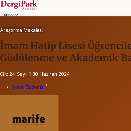
Türkçe
Araştırma Makalesi
İmam Hatip Lisesi Öğrencil
Güdülenme ve Akademik Baş
Cilt: 24
Sayı: 1
30 Haziran 2024
*
Ömer Özdemir