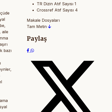
TR Dizin Atıf Sayısı
1
Crossref Atıf Sayısı
4
ölçüde
yal
Makale Dosyaları
be,
Tam Metin
 aile
Paylaş
lunma
şırı
ik bazı
ı
eynler,
a
el
plama
syal