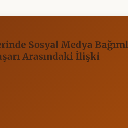
erinde Sosyal Medya Bağıml
arı Arasındaki İlişki