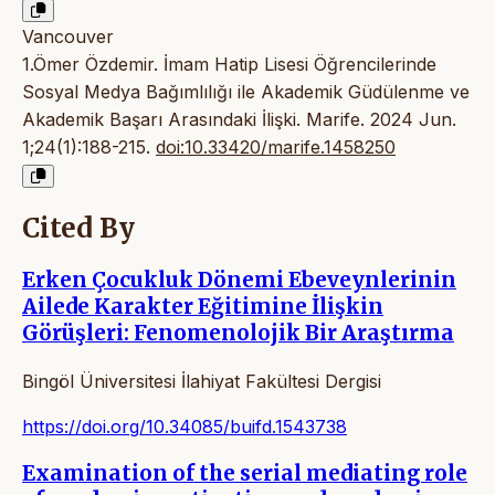
Vancouver
1.Ömer Özdemir. İmam Hatip Lisesi Öğrencilerinde
Sosyal Medya Bağımlılığı ile Akademik Güdülenme ve
Akademik Başarı Arasındaki İlişki. Marife. 2024 Jun.
1;24(1):188-215.
doi:10.33420/marife.1458250
Cited By
Erken Çocukluk Dönemi Ebeveynlerinin
Ailede Karakter Eğitimine İlişkin
Görüşleri: Fenomenolojik Bir Araştırma
Bingöl Üniversitesi İlahiyat Fakültesi Dergisi
https://doi.org/10.34085/buifd.1543738
Examination of the serial mediating role