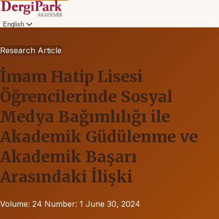
English
Research Article
İmam Hatip Lisesi
Öğrencilerinde Sosyal
Medya Bağımlılığı ile
Akademik Güdülenme ve
Akademik Başarı
Arasındaki İlişki
Volume: 24
Number: 1
June 30, 2024