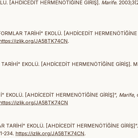
KOLÜ. [AHDİCEDİT HERMENÖTİĞİNE GİRİŞ].
Marife
. 2003;3(
DEBÎ FORMLAR TARİHİ" EKOLÜ. [AHDİCEDİT HERMENÖTİĞİNE
https://izlik.org/JA58TK74CN
.
R TARİHİ" EKOLÜ. [AHDİCEDİT HERMENÖTİĞİNE GİRİŞ]. Ma
RİHİ" EKOLÜ. [AHDİCEDİT HERMENÖTİĞİNE GİRİŞ]”,
Marife
, 
https://izlik.org/JA58TK74CN
MLAR TARİHİ" EKOLÜ. [AHDİCEDİT HERMENÖTİĞİNE GİRİŞ]”.
11-234.
https://izlik.org/JA58TK74CN
.