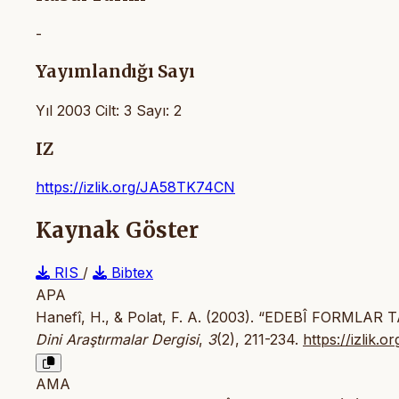
-
Yayımlandığı Sayı
Yıl 2003 Cilt: 3 Sayı: 2
IZ
https://izlik.org/JA58TK74CN
Kaynak Göster
RIS
/
Bibtex
APA
Hanefî, H., & Polat, F. A. (2003). “EDEBÎ FORMLA
Dini Araştırmalar Dergisi
,
3
(2), 211-234.
https://izlik
AMA