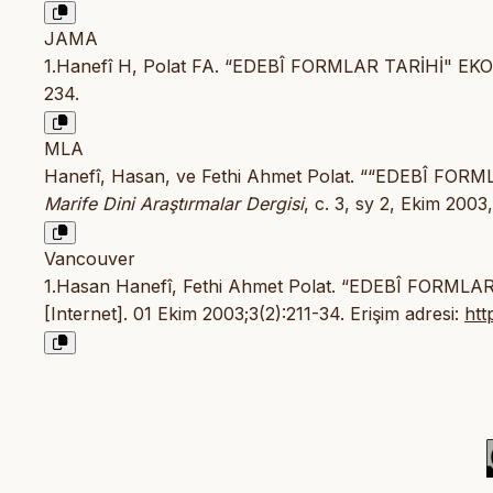
JAMA
1.Hanefî H, Polat FA. “EDEBÎ FORMLAR TARİHİ" E
234.
MLA
Hanefî, Hasan, ve Fethi Ahmet Polat. ““EDEBÎ FO
Marife Dini Araştırmalar Dergisi
, c. 3, sy 2, Ekim 2003
Vancouver
1.Hasan Hanefî, Fethi Ahmet Polat. “EDEBÎ FORML
[Internet]. 01 Ekim 2003;3(2):211-34. Erişim adresi:
htt