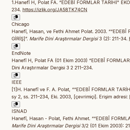
1.Hanefî H, Polat FA. “EDEBÎ FORMLAR TARİHİ" E
234.
https://izlik.org/JA58TK74CN
Chicago
Hanefî, Hasan, ve Fethi Ahmet Polat. 2003. ““E
GİRİŞ]”.
Marife Dini Araştırmalar Dergisi
3 (2): 211-34.
EndNote
Hanefî H, Polat FA (01 Ekim 2003) “EDEBÎ FORMLA
Dini Araştırmalar Dergisi 3 2 211–234.
IEEE
[1]H. Hanefî ve F. A. Polat, ““EDEBÎ FORMLAR TA
sy 2, ss. 211–234, Eki. 2003, [çevrimiçi]. Erişim adresi:
ISNAD
Hanefî, Hasan - Polat, Fethi Ahmet. ““EDEBÎ FOR
Marife Dini Araştırmalar Dergisi
3/2 (01 Ekim 2003): 2