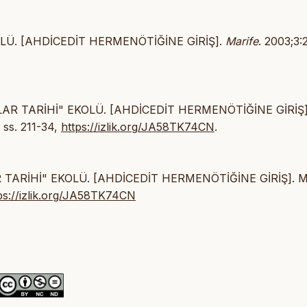
KOLÜ. [AHDİCEDİT HERMENÖTİĞİNE GİRİŞ].
Marife
. 2003;3:
RMLAR TARİHİ" EKOLÜ. [AHDİCEDİT HERMENÖTİĞİNE GİRİŞ]
, ss. 211-34,
https://izlik.org/JA58TK74CN
.
AR TARİHİ" EKOLÜ. [AHDİCEDİT HERMENÖTİĞİNE GİRİŞ]. M
ps://izlik.org/JA58TK74CN