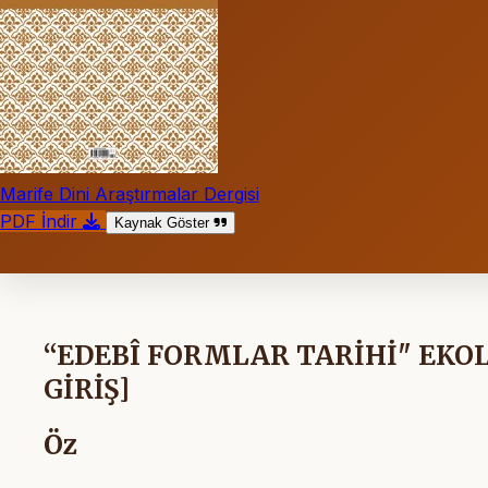
Marife Dini Araştırmalar Dergisi
PDF İndir
Kaynak Göster
“EDEBÎ FORMLAR TARİHİ" EKO
GİRİŞ]
Öz