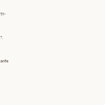
211–
”.
arife