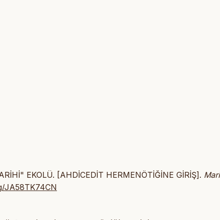
R TARİHİ" EKOLÜ. [AHDİCEDİT HERMENÖTİĞİNE GİRİŞ].
Mari
.org/JA58TK74CN