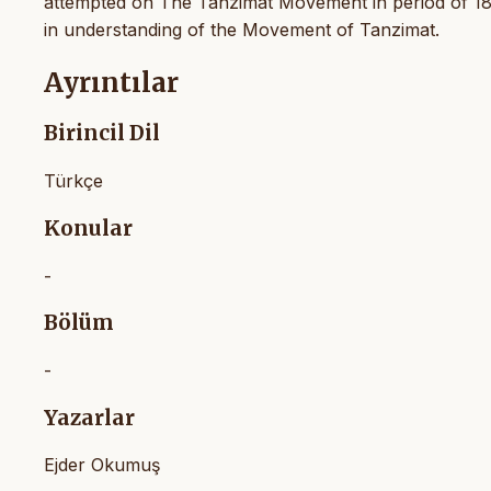
attempted on The Tanzimat Movement in period of 183
in understanding of the Movement of Tanzimat.
Ayrıntılar
Birincil Dil
Türkçe
Konular
-
Bölüm
-
Yazarlar
Ejder Okumuş