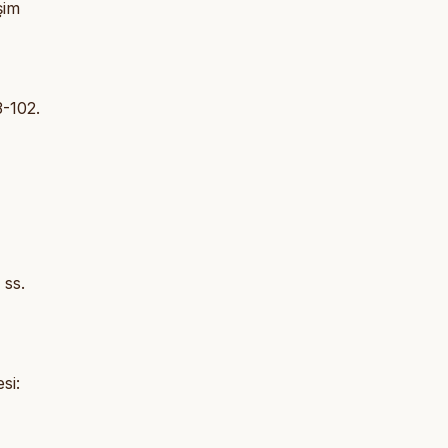
şim
3-102.
 ss.
si: