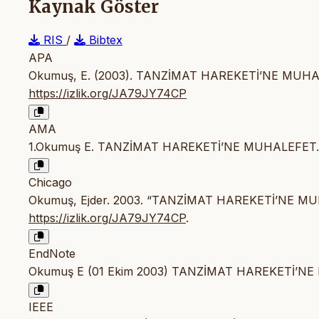
Kaynak Göster
RIS
/
Bibtex
APA
Okumuş, E. (2003). TANZİMAT HAREKETİ’NE MUH
https://izlik.org/JA79JY74CP
AMA
1.Okumuş E. TANZİMAT HAREKETİ’NE MUHALEFET
Chicago
Okumuş, Ejder. 2003. “TANZİMAT HAREKETİ’NE M
https://izlik.org/JA79JY74CP
.
EndNote
Okumuş E (01 Ekim 2003) TANZİMAT HAREKETİ’NE MUH
IEEE