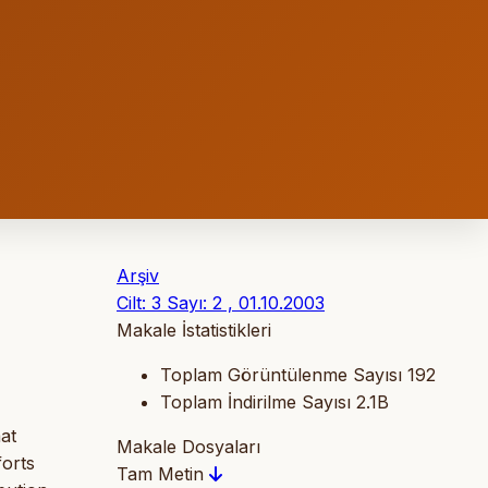
Arşiv
Cilt: 3 Sayı: 2 , 01.10.2003
Makale İstatistikleri
Toplam Görüntülenme Sayısı
192
Toplam İndirilme Sayısı
2.1B
at
Makale Dosyaları
forts
Tam Metin