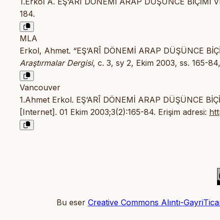
1.Erkol A. EŞ‘ARÎ DÖNEMİ ARAP DÜŞÜNCE BİÇİMİ V
184.
MLA
Erkol, Ahmet. “EŞ‘ARÎ DÖNEMİ ARAP DÜŞÜNCE BİÇİ
Araştırmalar Dergisi
, c. 3, sy 2, Ekim 2003, ss. 165-84
Vancouver
1.Ahmet Erkol. EŞ‘ARÎ DÖNEMİ ARAP DÜŞÜNCE BİÇİ
[Internet]. 01 Ekim 2003;3(2):165-84. Erişim adresi:
ht
Bu eser
Creative Commons Alıntı-GayriTicari