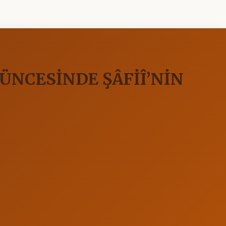
ŞÜNCESİNDE ŞÂFİÎ’NİN