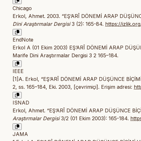
Chicago
Erkol, Ahmet. 2003. “EŞ‘ARÎ DÖNEMİ ARAP DÜŞÜNC
Dini Araştırmalar Dergisi
3 (2): 165-84.
https://izlik.
EndNote
Erkol A (01 Ekim 2003) EŞ‘ARÎ DÖNEMİ ARAP DÜŞÜ
Marife Dini Araştırmalar Dergisi 3 2 165–184.
IEEE
[1]A. Erkol, “EŞ‘ARÎ DÖNEMİ ARAP DÜŞÜNCE BİÇİM
2, ss. 165–184, Eki. 2003, [çevrimiçi]. Erişim adresi:
ht
ISNAD
Erkol, Ahmet. “EŞ‘ARÎ DÖNEMİ ARAP DÜŞÜNCE BİÇİ
Araştırmalar Dergisi
3/2 (01 Ekim 2003): 165-184.
http
JAMA