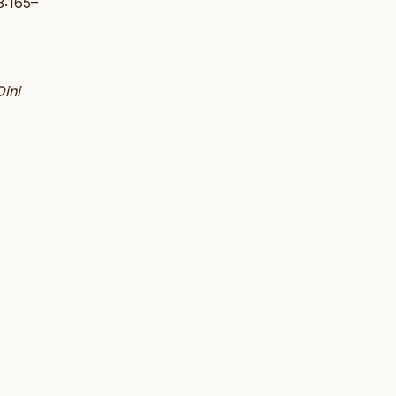
3:165–
Dini