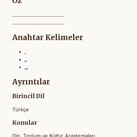
Öz
..........................................
..........................................
Anahtar Kelimeler
.
..
...
Ayrıntılar
Birincil Dil
Türkçe
Konular
Din, Toplum ve Kültür Araştırmaları