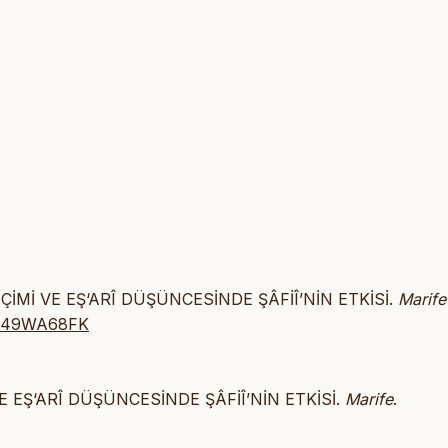
İÇİMİ VE EŞ‘ARÎ DÜŞÜNCESİNDE ŞÂFİÎ’NİN ETKİSİ.
Marife
/JA49WA68FK
E EŞ‘ARÎ DÜŞÜNCESİNDE ŞÂFİÎ’NİN ETKİSİ.
Marife
.