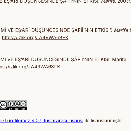
E EŞ‘ARÎ DÜŞÜNCESİNDE ŞÂFİÎ’NİN ETKİSİ.
Marife
. 2003;
Mİ VE EŞ‘ARÎ DÜŞÜNCESİNDE ŞÂFİÎ’NİN ETKİSİ”.
Marife 
,
https://izlik.org/JA49WA68FK
.
Mİ VE EŞ‘ARÎ DÜŞÜNCESİNDE ŞÂFİÎ’NİN ETKİSİ. Marife
tps://izlik.org/JA49WA68FK
-Türetilemez 4.0 Uluslararası Lisansı
ile lisanslanmıştır.