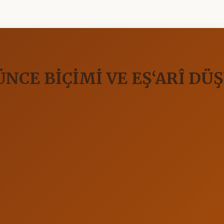
NCE BİÇİMİ VE EŞ‘ARÎ DÜ