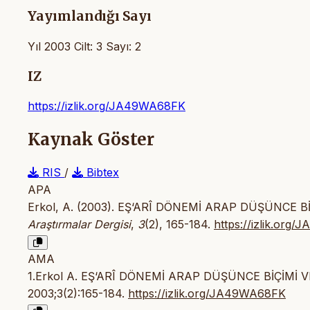
Yayımlandığı Sayı
Yıl 2003 Cilt: 3 Sayı: 2
IZ
https://izlik.org/JA49WA68FK
Kaynak Göster
RIS
/
Bibtex
APA
Erkol, A. (2003). EŞ‘ARÎ DÖNEMİ ARAP DÜŞÜNCE B
Araştırmalar Dergisi
,
3
(2), 165-184.
https://izlik.org
AMA
1.Erkol A. EŞ‘ARÎ DÖNEMİ ARAP DÜŞÜNCE BİÇİMİ V
2003;3(2):165-184.
https://izlik.org/JA49WA68FK