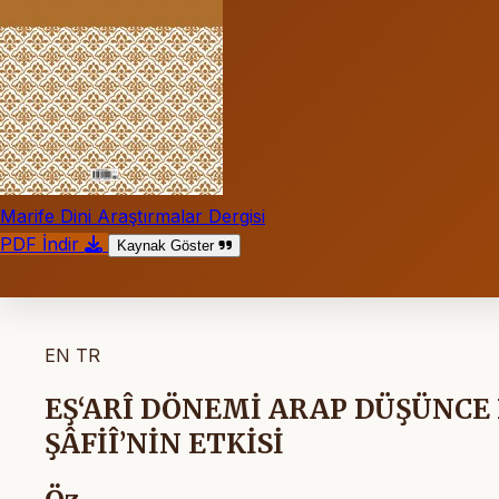
Marife Dini Araştırmalar Dergisi
PDF İndir
Kaynak Göster
EN
TR
EŞ‘ARÎ DÖNEMİ ARAP DÜŞÜNCE 
ŞÂFİÎ’NİN ETKİSİ