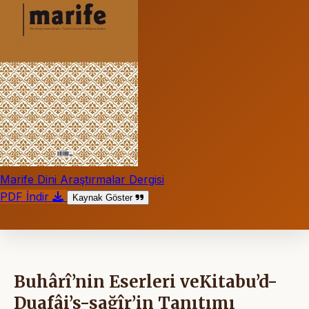
Marife Dini Araştırmalar Dergisi
PDF İndir
Kaynak Göster
Buhârî’nin Eserleri veKitabu’d-
Duafâi’s-sağîr’in Tanıtımı