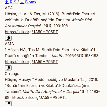
RIS
/
Bibtex
APA
Hâşim, H. A., & Taş, M. (2016). Buhârî’nin Eserleri
veKitabu’d-Duafâi’s-sağîr’in Tanıtımı.
Marife Dini
Araştırmalar Dergisi
,
16
(1), 193-198.
https://izlik.org/JA59HP95PT
AMA
1.Hâşim HA, Taş M. Buhârî’nin Eserleri veKitabu’d-
Duafâi’s-sağîr’in Tanıtımı.
Marife
. 2016;16(1):193-198.
https://izlik.org/JA59HP95PT
Chicago
Hâşim, Hüseynî Abdülmecîd, ve Mustafa Taş. 2016.
“Buhârî’nin Eserleri veKitabu’d-Duafâi’s-sağîr’in
Tanıtımı”.
Marife Dini Araştırmalar Dergisi
16 (1): 193-
98.
https://izlik.org/JA59HP95PT
.