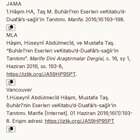
JAMA
1.Hâşim HA, Taş M. Buhârî’nin Eserleri veKitabu’d-
Duafâi’s-sağîr’in Tanıtımı.
Marife
. 2016;16:193–198.
MLA
Hâşim, Hüseynî Abdülmecîd, ve Mustafa Taş.
“Buhârî’nin Eserleri veKitabu’d-Duafâi’s-sağîr’in
Tanıtımı”.
Marife Dini Araştırmalar Dergisi
, c. 16, sy 1,
Haziran 2016, ss. 193-8,
https://izlik.org/JA59HP95PT
.
Vancouver
1.Hüseynî Abdülmecîd Hâşim, Mustafa Taş.
Buhârî’nin Eserleri veKitabu’d-Duafâi’s-sağîr’in
Tanıtımı. Marife [Internet]. 01 Haziran 2016;16(1):193-
8. Erişim adresi:
https://izlik.org/JA59HP95PT