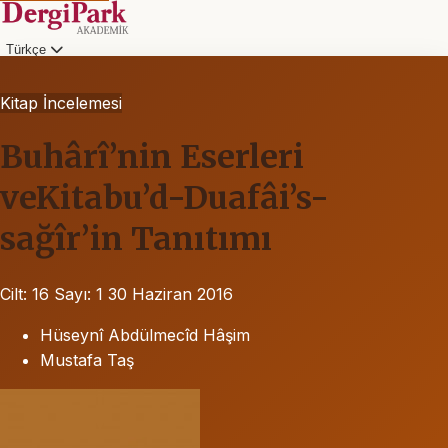
Türkçe
Kitap İncelemesi
Buhârî’nin Eserleri
veKitabu’d-Duafâi’s-
sağîr’in Tanıtımı
Cilt: 16
Sayı: 1
30 Haziran 2016
Hüseynî Abdülmecîd Hâşim
Mustafa Taş