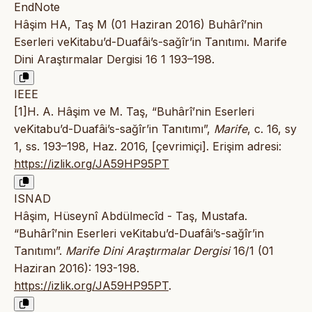
EndNote
Hâşim HA, Taş M (01 Haziran 2016) Buhârî’nin
Eserleri veKitabu’d-Duafâi’s-sağîr’in Tanıtımı. Marife
Dini Araştırmalar Dergisi 16 1 193–198.
IEEE
[1]H. A. Hâşim ve M. Taş, “Buhârî’nin Eserleri
veKitabu’d-Duafâi’s-sağîr’in Tanıtımı”,
Marife
, c. 16, sy
1, ss. 193–198, Haz. 2016, [çevrimiçi]. Erişim adresi:
https://izlik.org/JA59HP95PT
ISNAD
Hâşim, Hüseynî Abdülmecîd - Taş, Mustafa.
“Buhârî’nin Eserleri veKitabu’d-Duafâi’s-sağîr’in
Tanıtımı”.
Marife Dini Araştırmalar Dergisi
16/1 (01
Haziran 2016): 193-198.
https://izlik.org/JA59HP95PT
.