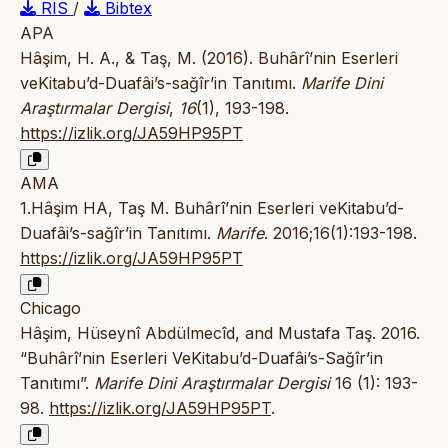
RIS
/
Bibtex
APA
Hâşim, H. A., & Taş, M. (2016). Buhârî’nin Eserleri
veKitabu’d-Duafâi’s-sağîr’in Tanıtımı.
Marife Dini
Araştırmalar Dergisi
,
16
(1), 193-198.
https://izlik.org/JA59HP95PT
AMA
1.Hâşim HA, Taş M. Buhârî’nin Eserleri veKitabu’d-
Duafâi’s-sağîr’in Tanıtımı.
Marife
. 2016;16(1):193-198.
https://izlik.org/JA59HP95PT
Chicago
Hâşim, Hüseynî Abdülmecîd, and Mustafa Taş. 2016.
“Buhârî’nin Eserleri VeKitabu’d-Duafâi’s-Sağîr’in
Tanıtımı”.
Marife Dini Araştırmalar Dergisi
16 (1): 193-
98.
https://izlik.org/JA59HP95PT
.