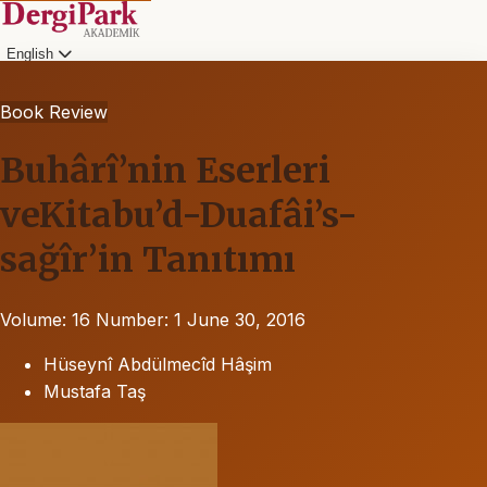
English
Book Review
Buhârî’nin Eserleri
veKitabu’d-Duafâi’s-
sağîr’in Tanıtımı
Volume: 16
Number: 1
June 30, 2016
Hüseynî Abdülmecîd Hâşim
Mustafa Taş