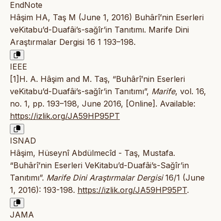
EndNote
Hâşim HA, Taş M (June 1, 2016) Buhârî’nin Eserleri
veKitabu’d-Duafâi’s-sağîr’in Tanıtımı. Marife Dini
Araştırmalar Dergisi 16 1 193–198.
IEEE
[1]H. A. Hâşim and M. Taş, “Buhârî’nin Eserleri
veKitabu’d-Duafâi’s-sağîr’in Tanıtımı”,
Marife
, vol. 16,
no. 1, pp. 193–198, June 2016, [Online]. Available:
https://izlik.org/JA59HP95PT
ISNAD
Hâşim, Hüseynî Abdülmecîd - Taş, Mustafa.
“Buhârî’nin Eserleri VeKitabu’d-Duafâi’s-Sağîr’in
Tanıtımı”.
Marife Dini Araştırmalar Dergisi
16/1 (June
1, 2016): 193-198.
https://izlik.org/JA59HP95PT
.
JAMA