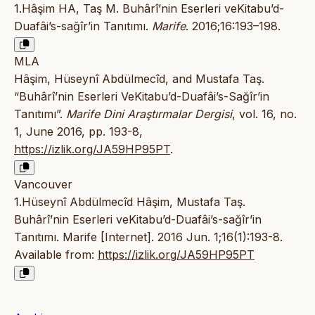
1.Hâşim HA, Taş M. Buhârî’nin Eserleri veKitabu’d-
Duafâi’s-sağîr’in Tanıtımı.
Marife
. 2016;16:193–198.
MLA
Hâşim, Hüseynî Abdülmecîd, and Mustafa Taş.
“Buhârî’nin Eserleri VeKitabu’d-Duafâi’s-Sağîr’in
Tanıtımı”.
Marife Dini Araştırmalar Dergisi
, vol. 16, no.
1, June 2016, pp. 193-8,
https://izlik.org/JA59HP95PT
.
Vancouver
1.Hüseynî Abdülmecîd Hâşim, Mustafa Taş.
Buhârî’nin Eserleri veKitabu’d-Duafâi’s-sağîr’in
Tanıtımı. Marife [Internet]. 2016 Jun. 1;16(1):193-8.
Available from:
https://izlik.org/JA59HP95PT