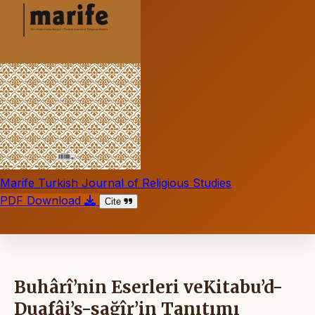
Marife Turkish Journal of Religious Studies
PDF Download
Cite
Buhârî’nin Eserleri veKitabu’d-
Duafâi’s-sağîr’in Tanıtımı