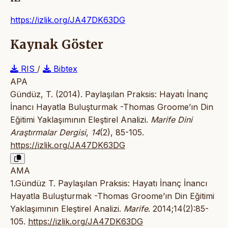
https://izlik.org/JA47DK63DG
Kaynak Göster
RIS
/
Bibtex
APA
Gündüz, T. (2014). Paylaşılan Praksis: Hayatı İnanç
İnancı Hayatla Buluşturmak -Thomas Groome’ın Din
Eğitimi Yaklaşımının Eleştirel Analizi.
Marife Dini
Araştırmalar Dergisi
,
14
(2), 85-105.
https://izlik.org/JA47DK63DG
AMA
1.Gündüz T. Paylaşılan Praksis: Hayatı İnanç İnancı
Hayatla Buluşturmak -Thomas Groome’ın Din Eğitimi
Yaklaşımının Eleştirel Analizi.
Marife
. 2014;14(2):85-
105.
https://izlik.org/JA47DK63DG