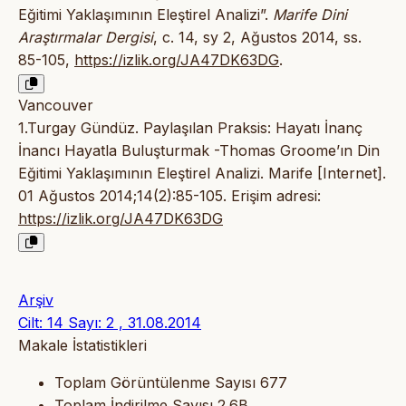
Eğitimi Yaklaşımının Eleştirel Analizi”.
Marife Dini
Araştırmalar Dergisi
, c. 14, sy 2, Ağustos 2014, ss.
85-105,
https://izlik.org/JA47DK63DG
.
Vancouver
1.Turgay Gündüz. Paylaşılan Praksis: Hayatı İnanç
İnancı Hayatla Buluşturmak -Thomas Groome’ın Din
Eğitimi Yaklaşımının Eleştirel Analizi. Marife [Internet].
01 Ağustos 2014;14(2):85-105. Erişim adresi:
https://izlik.org/JA47DK63DG
Arşiv
Cilt: 14 Sayı: 2 , 31.08.2014
Makale İstatistikleri
Toplam Görüntülenme Sayısı
677
Toplam İndirilme Sayısı
2.6B