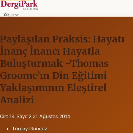
Türkçe
Paylaşılan Praksis: Hayatı
İnanç İnancı Hayatla
Buluşturmak -Thomas
Groome’ın Din Eğitimi
Yaklaşımının Eleştirel
Analizi
Cilt: 14
Sayı: 2
31 Ağustos 2014
Turgay Gündüz