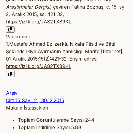
Araştırmalar Dergisi
, çeviren Fatiha Bozbaş, c. 15, sy
2, Aralık 2015, ss. 421-32,
https://izlik.org/JA82TX89KL
.
Vancouver
1.Mustafa Ahmed Ez-zerkâ. Nikahı Fâsid ve Bâtıl
Şeklinde İkiye Ayırmanın Yanlışlığı. Marife [Internet].
01 Aralık 2015;15(2):421-32. Erişim adresi:
https://izlik.org/JA82TX89KL
Arşiv
Cilt: 15 Sayı: 2 , 30.12.2015
Makale İstatistikleri
Toplam Görüntülenme Sayısı
244
Toplam İndirilme Sayısı
5.8B