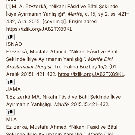
[1]M. A. Ez-zerkâ, “Nikahı Fâsid ve Bâtıl Şeklinde
İkiye Ayırmanın Yanlışlığı”,
Marife
, c. 15, sy 2, ss. 421–
432, Ara. 2015, [çevrimiçi]. Erişim adresi:
https://izlik.org/JA82TX89KL
ISNAD
Ez-zerkâ, Mustafa Ahmed. “Nikahı Fâsid ve Bâtıl
Şeklinde İkiye Ayırmanın Yanlışlığı”.
Marife Dini
Araştırmalar Dergisi
. Trc. Fatiha Bozbaş 15/2 (01
Aralık 2015): 421-432.
https://izlik.org/JA82TX89KL
.
JAMA
1.Ez-zerkâ MA. Nikahı Fâsid ve Bâtıl Şeklinde İkiye
Ayırmanın Yanlışlığı.
Marife
. 2015;15:421–432.
MLA
Ez-zerkâ, Mustafa Ahmed. “Nikahı Fâsid ve Bâtıl
Şeklinde İkiye Ayırmanın Yanlışlığı”.
Marife Dini