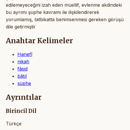
edilemeyeceğini izah eden müellif, evlenme akdindeki
bu ayrımı şüphe kavramı ile ilişkilendirerek
yorumlamış, tatbikatta benimsenmesi gereken görüşü
dile getirmiştir
Anahtar Kelimeler
Hanefî
nikah
fâsid
bâtıl
şüphe
Ayrıntılar
Birincil Dil
Türkçe