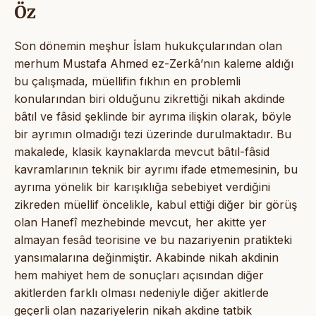
Öz
Son dönemin meşhur İslam hukukçularından olan
merhum Mustafa Ahmed ez-Zerkâ’nın kaleme aldığı
bu çalışmada, müellifin fıkhın en problemli
konularından biri olduğunu zikrettiği nikah akdinde
bâtıl ve fâsid şeklinde bir ayrıma ilişkin olarak, böyle
bir ayrımın olmadığı tezi üzerinde durulmaktadır. Bu
makalede, klasik kaynaklarda mevcut bâtıl-fâsid
kavramlarının teknik bir ayrımı ifade etmemesinin, bu
ayrıma yönelik bir karışıklığa sebebiyet verdiğini
zikreden müellif öncelikle, kabul ettiği diğer bir görüş
olan Hanefî mezhebinde mevcut, her akitte yer
almayan fesâd teorisine ve bu nazariyenin pratikteki
yansımalarına değinmiştir. Akabinde nikah akdinin
hem mahiyet hem de sonuçları açısından diğer
akitlerden farklı olması nedeniyle diğer akitlerde
geçerli olan nazariyelerin nikah akdine tatbik