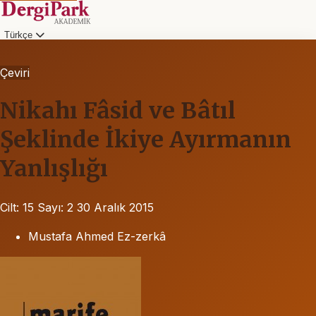
Türkçe
Çeviri
Nikahı Fâsid ve Bâtıl
Şeklinde İkiye Ayırmanın
Yanlışlığı
Cilt: 15
Sayı: 2
30 Aralık 2015
Mustafa Ahmed Ez-zerkâ