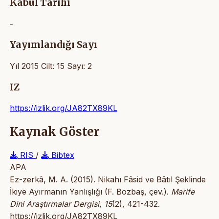
Kabul Tarihi
-
Yayımlandığı Sayı
Yıl 2015 Cilt: 15 Sayı: 2
IZ
https://izlik.org/JA82TX89KL
Kaynak Göster
RIS
/
Bibtex
APA
Ez-zerkâ, M. A. (2015). Nikahı Fâsid ve Bâtıl Şeklinde
İkiye Ayırmanın Yanlışlığı (F. Bozbaş, çev.).
Marife
Dini Araştırmalar Dergisi
,
15
(2), 421-432.
https://izlik.org/JA82TX89KL