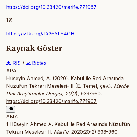
https://doi.org/10.33420/marife.771967
IZ
https://izlik.org/JA26YL64GH
Kaynak Göster
RIS
/
Bibtex
APA
Hüseyin Ahmed, A. (2020). Kabul İle Red Arasında
Nüzul’ün Tekrarı Meselesi- II (E. Temel, çev.).
Marife
Dini Araştırmalar Dergisi
,
20
(2), 933-960.
https://doi.org/10.33420/marife.771967
AMA
1.Hüseyin Ahmed A. Kabul İle Red Arasında Nüzul’ün
Tekrarı Meselesi- II.
Marife
. 2020;20(2):933-960.