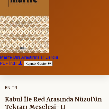
Marife Dini Araştırmalar Dergisi
PDF İndir
Kaynak Göster
EN
TR
Kabul İle Red Arasında Nüzul’ün
Tekrarı Meselesi- II