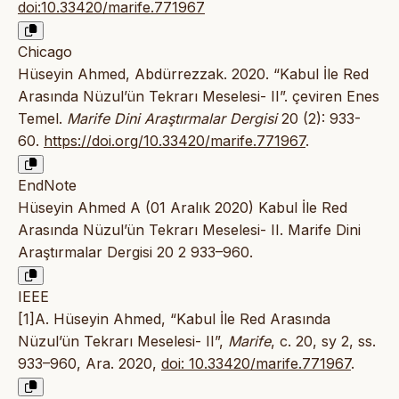
doi:10.33420/marife.771967
Chicago
Hüseyin Ahmed, Abdürrezzak. 2020. “Kabul İle Red
Arasında Nüzul’ün Tekrarı Meselesi- II”. çeviren Enes
Temel.
Marife Dini Araştırmalar Dergisi
20 (2): 933-
60.
https://doi.org/10.33420/marife.771967
.
EndNote
Hüseyin Ahmed A (01 Aralık 2020) Kabul İle Red
Arasında Nüzul’ün Tekrarı Meselesi- II. Marife Dini
Araştırmalar Dergisi 20 2 933–960.
IEEE
[1]A. Hüseyin Ahmed, “Kabul İle Red Arasında
Nüzul’ün Tekrarı Meselesi- II”,
Marife
, c. 20, sy 2, ss.
933–960, Ara. 2020,
doi: 10.33420/marife.771967
.