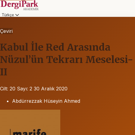
Türkçe
Çeviri
Kabul İle Red Arasında
Nüzul’ün Tekrarı Meselesi-
II
Cilt: 20
Sayı: 2
30 Aralık 2020
Abdürrezzak Hüseyin Ahmed