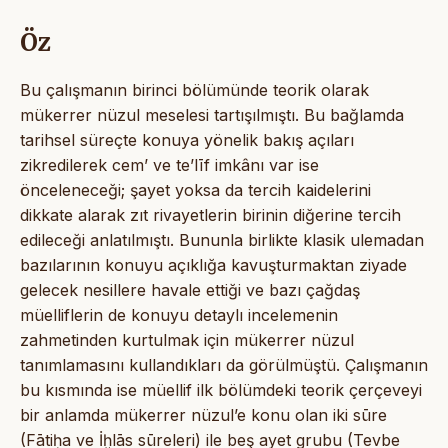
Öz
Bu çalışmanın birinci bölümünde teorik olarak
mükerrer nüzul meselesi tartışılmıştı. Bu bağlamda
tarihsel süreçte konuya yönelik bakış açıları
zikredilerek cem’ ve te’līf imkânı var ise
önceleneceği; şayet yoksa da tercih kaidelerini
dikkate alarak zıt rivayetlerin birinin diğerine tercih
edileceği anlatılmıştı. Bununla birlikte klasik ulemadan
bazılarının konuyu açıklığa kavuşturmaktan ziyade
gelecek nesillere havale ettiği ve bazı çağdaş
müelliflerin de konuyu detaylı incelemenin
zahmetinden kurtulmak için mükerrer nüzul
tanımlamasını kullandıkları da görülmüştü. Çalışmanın
bu kısmında ise müellif ilk bölümdeki teorik çerçeveyi
bir anlamda mükerrer nüzul’e konu olan iki sūre
(Fātiḥa ve İḫlās sūreleri) ile beş ayet grubu (Tevbe