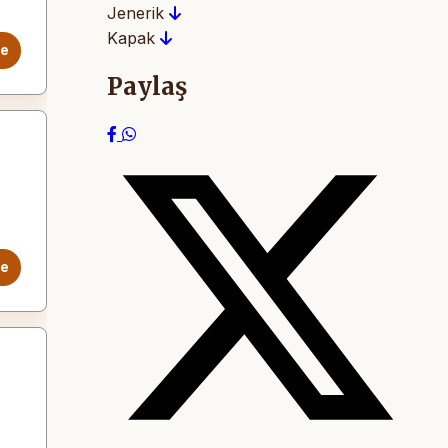
Jenerik
Kapak
le
Paylaş
le