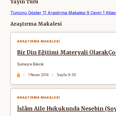
Yayın Türü
Tümünü Göster
11
Araştırma Makalesi
9
Çeviri
1
Kitap
Makaleler
Araştırma Makalesi
ARAŞTIRMA MAKALESI
Bir Din Eğitimi Materyali OlarakÇo
Sümeyra Bilecik
1 Nisan 2014
Sayfa 9-30
ARAŞTIRMA MAKALESI
İslâm Aile Hukukunda Nesebin (Soy