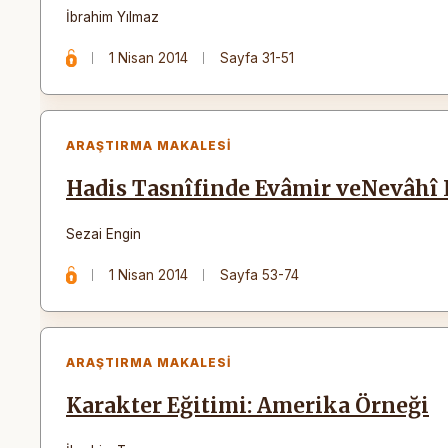
İbrahim Yılmaz
1 Nisan 2014
Sayfa 31-51
ARAŞTIRMA MAKALESI
Hadis Tasnîfinde Evâmir veNevâhî 
Sezai Engin
1 Nisan 2014
Sayfa 53-74
ARAŞTIRMA MAKALESI
Karakter Eğitimi: Amerika Örneği