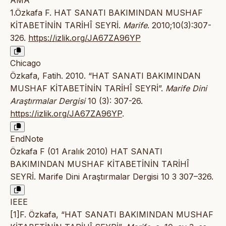
AMA
1.Özkafa F. HAT SANATI BAKIMINDAN MUSHAF
KİTABETİNİN TARİHÎ SEYRİ.
Marife
. 2010;10(3):307-
326.
https://izlik.org/JA67ZA96YP
Chicago
Özkafa, Fatih. 2010. “HAT SANATI BAKIMINDAN
MUSHAF KİTABETİNİN TARİHÎ SEYRİ”.
Marife Dini
Araştırmalar Dergisi
10 (3): 307-26.
https://izlik.org/JA67ZA96YP
.
EndNote
Özkafa F (01 Aralık 2010) HAT SANATI
BAKIMINDAN MUSHAF KİTABETİNİN TARİHÎ
SEYRİ. Marife Dini Araştırmalar Dergisi 10 3 307–326.
IEEE
[1]F. Özkafa, “HAT SANATI BAKIMINDAN MUSHAF