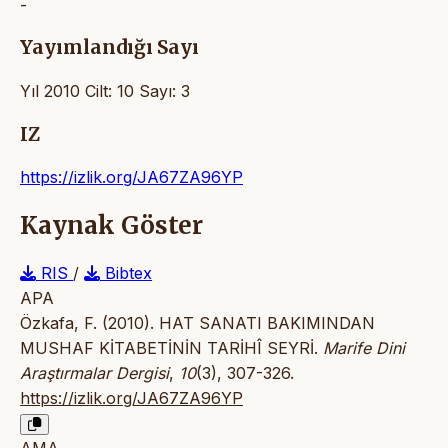
-
Yayımlandığı Sayı
Yıl 2010 Cilt: 10 Sayı: 3
IZ
https://izlik.org/JA67ZA96YP
Kaynak Göster
RIS
/
Bibtex
APA
Özkafa, F. (2010). HAT SANATI BAKIMINDAN
MUSHAF KİTABETİNİN TARİHÎ SEYRİ.
Marife Dini
Araştırmalar Dergisi
,
10
(3), 307-326.
https://izlik.org/JA67ZA96YP