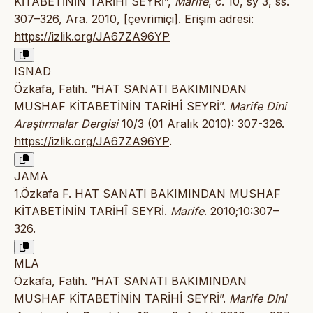
KİTABETİNİN TARİHÎ SEYRİ”,
Marife
, c. 10, sy 3, ss.
307–326, Ara. 2010, [çevrimiçi]. Erişim adresi:
https://izlik.org/JA67ZA96YP
ISNAD
Özkafa, Fatih. “HAT SANATI BAKIMINDAN
MUSHAF KİTABETİNİN TARİHÎ SEYRİ”.
Marife Dini
Araştırmalar Dergisi
10/3 (01 Aralık 2010): 307-326.
https://izlik.org/JA67ZA96YP
.
JAMA
1.Özkafa F. HAT SANATI BAKIMINDAN MUSHAF
KİTABETİNİN TARİHÎ SEYRİ.
Marife
. 2010;10:307–
326.
MLA
Özkafa, Fatih. “HAT SANATI BAKIMINDAN
MUSHAF KİTABETİNİN TARİHÎ SEYRİ”.
Marife Dini