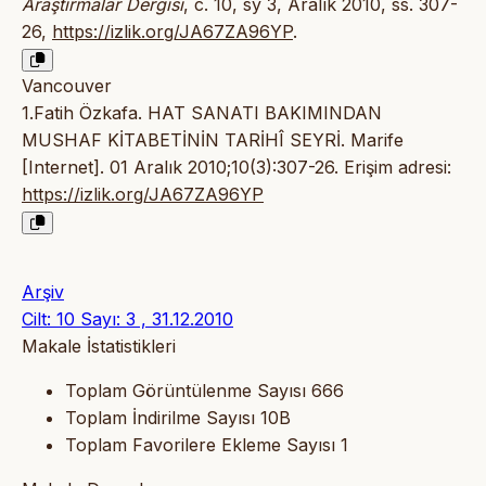
Araştırmalar Dergisi
, c. 10, sy 3, Aralık 2010, ss. 307-
26,
https://izlik.org/JA67ZA96YP
.
Vancouver
1.Fatih Özkafa. HAT SANATI BAKIMINDAN
MUSHAF KİTABETİNİN TARİHÎ SEYRİ. Marife
[Internet]. 01 Aralık 2010;10(3):307-26. Erişim adresi:
https://izlik.org/JA67ZA96YP
Arşiv
Cilt: 10 Sayı: 3 , 31.12.2010
Makale İstatistikleri
Toplam Görüntülenme Sayısı
666
Toplam İndirilme Sayısı
10B
Toplam Favorilere Ekleme Sayısı
1