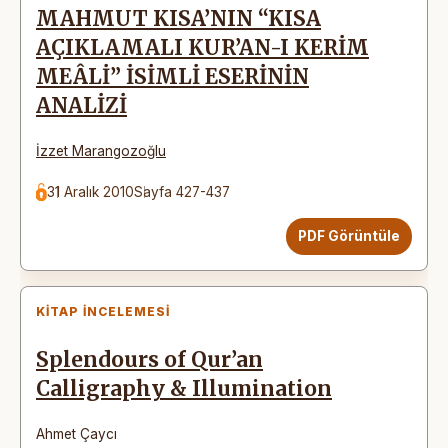
MAHMUT KISA’NIN “KISA
AÇIKLAMALI KUR’AN-I KERİM
MEÂLİ” İSİMLİ ESERİNİN
ANALİZİ
İzzet Marangozoğlu
31 Aralık 2010
Sayfa 427-437
PDF Görüntüle
KITAP İNCELEMESI
Splendours of Qur’an
Calligraphy & Illumination
Ahmet Çaycı