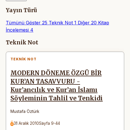
Yayın Türü
Tümünü Göster
25
Teknik Not
1
Diğer
20
Kitap
İncelemesi
4
Makaleler
Teknik Not
TEKNIK NOT
MODERN DÖNEME ÖZGÜ BİR
KUR’AN TASAVVURU -
Kur’ancılık ve Kur’an İslamı
Söyleminin Tahlil ve Tenkidi
Mustafa Öztürk
31 Aralık 2010
Sayfa 9-44