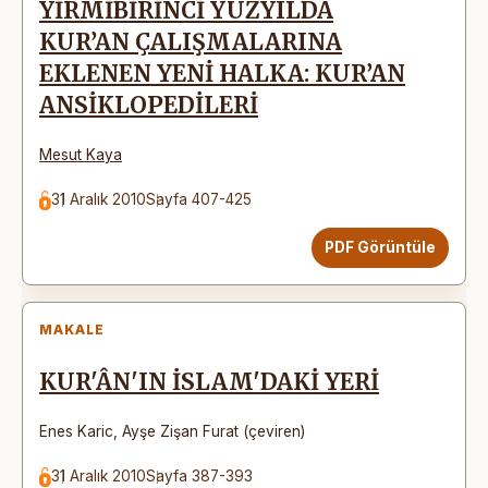
YİRMİBİRİNCİ YÜZYILDA
KUR’AN ÇALIŞMALARINA
EKLENEN YENİ HALKA: KUR’AN
ANSİKLOPEDİLERİ
Mesut Kaya
31 Aralık 2010
Sayfa 407-425
PDF Görüntüle
MAKALE
KUR'ÂN'IN İSLAM'DAKİ YERİ
Enes Karic
,
Ayşe Zişan Furat (çeviren)
31 Aralık 2010
Sayfa 387-393