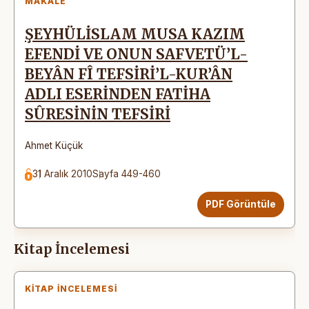
MAKALE
ŞEYHÜLİSLAM MUSA KAZIM
EFENDİ VE ONUN SAFVETÜ’L-
BEYÂN FÎ TEFSİRİ’L-KUR’ÂN
ADLI ESERİNDEN FATİHA
SÛRESİNİN TEFSİRİ
Ahmet Küçük
31 Aralık 2010
Sayfa 449-460
PDF Görüntüle
Kitap İncelemesi
KITAP İNCELEMESI