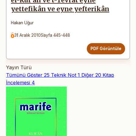
el-Kur’ân ve’t-Tevrât eyne
yettefikân ve eyne yefterikân
Hakan Uğur
31 Aralık 2010
Sayfa 445-448
PDF Görüntüle
Yayın Türü
Tümünü Göster
25
Teknik Not
1
Diğer
20
Kitap
İncelemesi
4