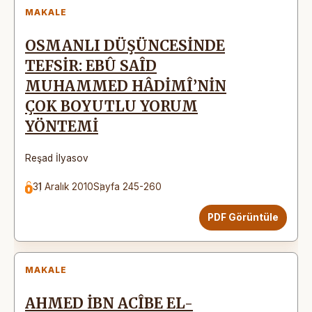
MAKALE
OSMANLI DÜŞÜNCESİNDE
TEFSİR: EBÛ SAÎD
MUHAMMED HÂDİMÎ’NİN
ÇOK BOYUTLU YORUM
YÖNTEMİ
Reşad İlyasov
31 Aralık 2010
Sayfa 245-260
PDF Görüntüle
MAKALE
AHMED İBN ACÎBE EL-