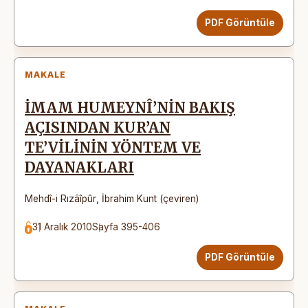
PDF Görüntüle
MAKALE
İMAM HUMEYNÎ’NİN BAKIŞ
AÇISINDAN KUR’AN
TE’VİLİNİN YÖNTEM VE
DAYANAKLARI
Mehdî-i Rızâîpûr
,
İbrahim Kunt (çeviren)
31 Aralık 2010
Sayfa 395-406
PDF Görüntüle