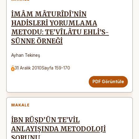
İMÂM MÂTURÎDÎ’NİN
HADİSLERİ YORUMLAMA
METODU: TE’VÎLÂTU EHLİ’S-
SÜNNE ÖRNEĞİ
Ayhan Tekineş
31 Aralık 2010
Sayfa 159-170
PDF Görüntüle
MAKALE
İBN RÜŞD’ÜN TE’VİL
ANLAYIŞINDA METODOLOJİ
SORUNU