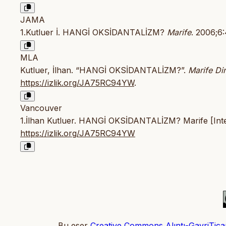
JAMA
1.Kutluer İ. HANGİ OKSİDANTALİZM?
Marife
. 2006;6
MLA
Kutluer, İlhan. “HANGİ OKSİDANTALİZM?”.
Marife Din
https://izlik.org/JA75RC94YW
.
Vancouver
1.İlhan Kutluer. HANGİ OKSİDANTALİZM? Marife [Intern
https://izlik.org/JA75RC94YW
Bu eser
Creative Commons Alıntı-GayriTicari