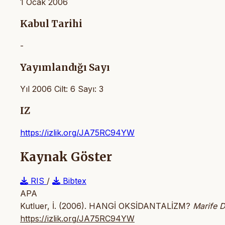
1 Ocak 2006
Kabul Tarihi
-
Yayımlandığı Sayı
Yıl 2006 Cilt: 6 Sayı: 3
IZ
https://izlik.org/JA75RC94YW
Kaynak Göster
RIS
/
Bibtex
APA
Kutluer, İ. (2006). HANGİ OKSİDANTALİZM?
Marife D
https://izlik.org/JA75RC94YW