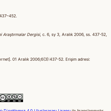
:437–452.
i Araştırmalar Dergisi
, c. 6, sy 3, Aralık 2006, ss. 437-52,
et]. 01 Aralık 2006;6(3):437-52. Erişim adresi:
-Türetilemez 4.0 Uluslararası Lisansı
ile lisanslanmıştır.