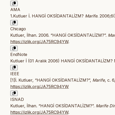
AMA
1.Kutluer İ. HANGİ OKSİDANTALİZM?
Marife
. 2006;6
Chicago
Kutluer, İlhan. 2006. “HANGİ OKSİDANTALİZM?”.
Mar
https://izlik.org/JA75RC94YW
.
EndNote
Kutluer İ (01 Aralık 2006) HANGİ OKSİDANTALİZM? Ma
IEEE
[1]İ. Kutluer, “HANGİ OKSİDANTALİZM?”,
Marife
, c. 
https://izlik.org/JA75RC94YW
ISNAD
Kutluer, İlhan. “HANGİ OKSİDANTALİZM?”.
Marife Din
https://izlik.org/JA75RC94YW
.