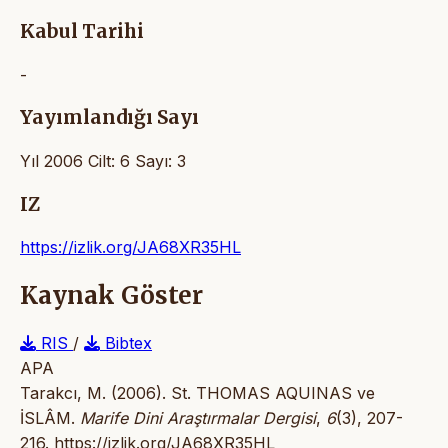
Kabul Tarihi
-
Yayımlandığı Sayı
Yıl 2006 Cilt: 6 Sayı: 3
IZ
https://izlik.org/JA68XR35HL
Kaynak Göster
RIS
/
Bibtex
APA
Tarakcı, M. (2006). St. THOMAS AQUINAS ve
İSLÂM.
Marife Dini Araştırmalar Dergisi
,
6
(3), 207-
216.
https://izlik.org/JA68XR35HL