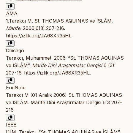
AMA
1.Tarakcı M. St. THOMAS AQUINAS ve İSLÂM.
Marife
. 2006;6(3):207-216.
https://izlik.org/JA68XR35HL
Chicago
Tarakcı, Muhammet. 2006. “St. THOMAS AQUINAS
ve İSLÂM”.
Marife Dini Araştırmalar Dergisi
6 (3):
207-16.
https://izlik.org/JA68XR35HL
.
EndNote
Tarakcı M (01 Aralık 2006) St. THOMAS AQUINAS
ve İSLÂM. Marife Dini Araştırmalar Dergisi 6 3 207–
216.
IEEE
[1]M. Tarakcı, “St. THOMAS AQUINAS ve İSLÂM”,