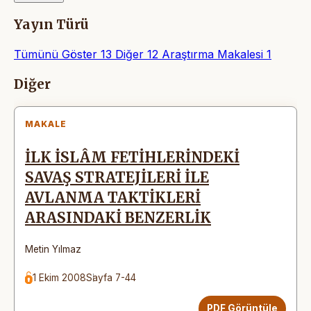
Yayın Türü
Tümünü Göster
13
Diğer
12
Araştırma Makalesi
1
Makaleler
Diğer
MAKALE
İLK İSLÂM FETİHLERİNDEKİ
SAVAŞ STRATEJİLERİ İLE
AVLANMA TAKTİKLERİ
ARASINDAKİ BENZERLİK
Metin Yılmaz
1 Ekim 2008
Sayfa 7-44
PDF Görüntüle