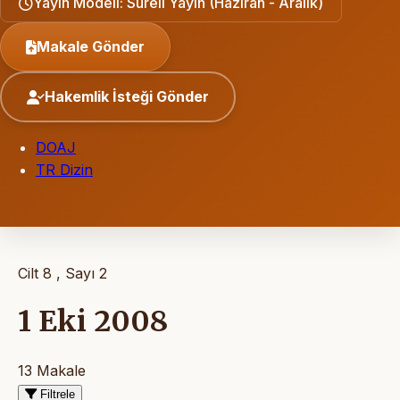
Yayın Modeli: Süreli Yayın (Haziran - Aralık)
Makale Gönder
Hakemlik İsteği Gönder
DOAJ
TR Dizin
Cilt 8 , Sayı 2
1 Eki 2008
13 Makale
Filtrele