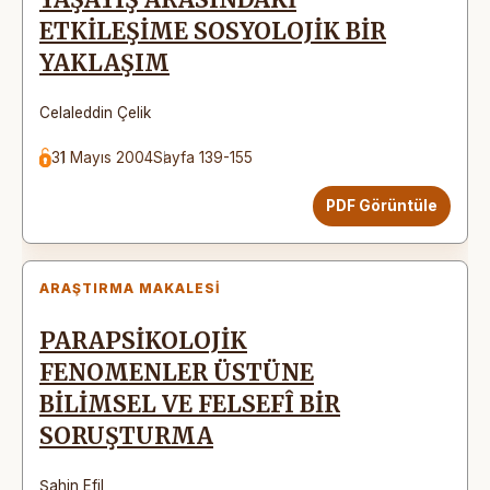
ETKİLEŞİME SOSYOLOJİK BİR
YAKLAŞIM
Celaleddin Çelik
31 Mayıs 2004
Sayfa 139-155
PDF Görüntüle
ARAŞTIRMA MAKALESI
PARAPSİKOLOJİK
FENOMENLER ÜSTÜNE
BİLİMSEL VE FELSEFÎ BİR
SORUŞTURMA
Şahin Efil