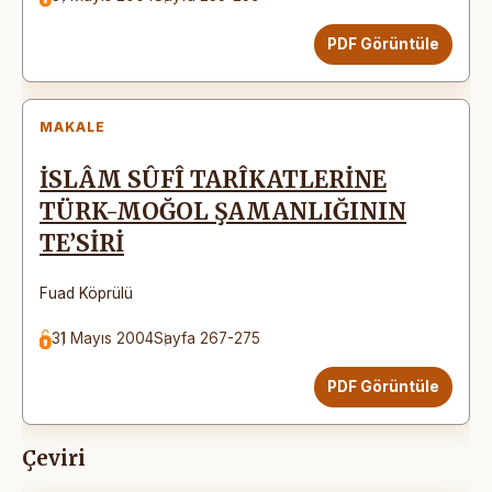
PDF Görüntüle
MAKALE
İSLÂM SÛFÎ TARÎKATLERİNE
TÜRK-MOĞOL ŞAMANLIĞININ
TE’SİRİ
Fuad Köprülü
31 Mayıs 2004
Sayfa 267-275
PDF Görüntüle
Çeviri