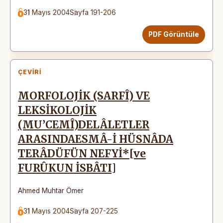
31 Mayıs 2004
Sayfa 191-206
PDF Görüntüle
ÇEVIRI
MORFOLOJİK (SARFÎ) VE
LEKSİKOLOJİK
(MU’CEMÎ)DELÂLETLER
ARASINDAESMÂ-İ HÜSNÂDA
TERÂDÜFÜN NEFYİ*[ve
FURÛKUN İSBÂTI]
Ahmed Muhtar Ömer
31 Mayıs 2004
Sayfa 207-225