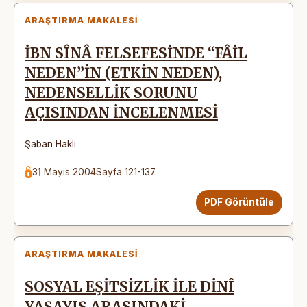
ARAŞTIRMA MAKALESI
İBN SÎNÂ FELSEFESİNDE “FÂİL
NEDEN”İN (ETKİN NEDEN),
NEDENSELLİK SORUNU
AÇISINDAN İNCELENMESİ
Şaban Haklı
31 Mayıs 2004
Sayfa 121-137
PDF Görüntüle
ARAŞTIRMA MAKALESI
SOSYAL EŞİTSİZLİK İLE DİNÎ
YAŞAYIŞ ARASINDAKİ