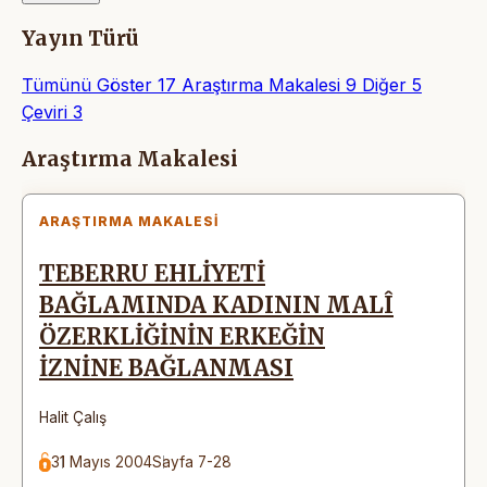
Yayın Türü
Tümünü Göster
17
Araştırma Makalesi
9
Diğer
5
Çeviri
3
Makaleler
Araştırma Makalesi
ARAŞTIRMA MAKALESI
TEBERRU EHLİYETİ
BAĞLAMINDA KADININ MALÎ
ÖZERKLİĞİNİN ERKEĞİN
İZNİNE BAĞLANMASI
Halit Çalış
31 Mayıs 2004
Sayfa 7-28