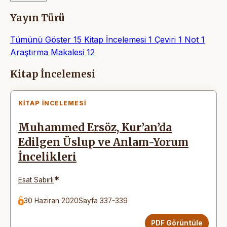
Yayın Türü
Tümünü Göster
15
Kitap İncelemesi
1
Çeviri
1
Not
1
Araştırma Makalesi
12
Makaleler
Kitap İncelemesi
KITAP İNCELEMESI
Muhammed Ersöz, Kur’an’da
Edilgen Üslup ve Anlam-Yorum
İncelikleri
*
Esat Sabırlı
30 Haziran 2020
Sayfa 337-339
PDF Görüntüle