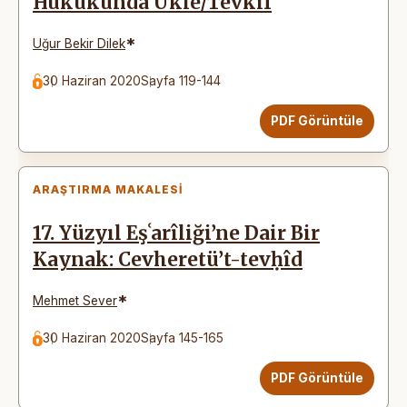
Hukukunda Ukle/Tevkîf
*
Uğur Bekir Dilek
30 Haziran 2020
Sayfa 119-144
PDF Görüntüle
ARAŞTIRMA MAKALESI
17. Yüzyıl Eşʿarîliği’ne Dair Bir
Kaynak: Cevheretü’t-tevḥîd
*
Mehmet Sever
30 Haziran 2020
Sayfa 145-165
PDF Görüntüle