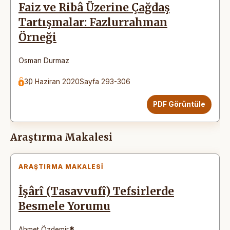
Faiz ve Ribâ Üzerine Çağdaş
Tartışmalar: Fazlurrahman
Örneği
Osman Durmaz
30 Haziran 2020
Sayfa 293-306
PDF Görüntüle
Araştırma Makalesi
ARAŞTIRMA MAKALESI
İşârî (Tasavvufî) Tefsirlerde
Besmele Yorumu
*
Ahmet Özdemir