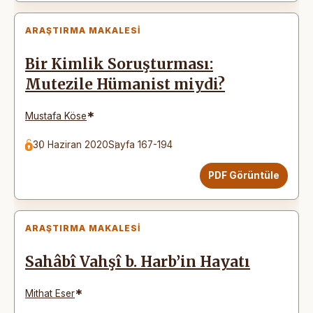
ARAŞTIRMA MAKALESI
Bir Kimlik Soruşturması:
Mutezile Hümanist miydi?
*
Mustafa Köse
30 Haziran 2020
Sayfa 167-194
PDF Görüntüle
ARAŞTIRMA MAKALESI
Sahâbî Vahşî b. Harb’in Hayatı
*
Mithat Eser