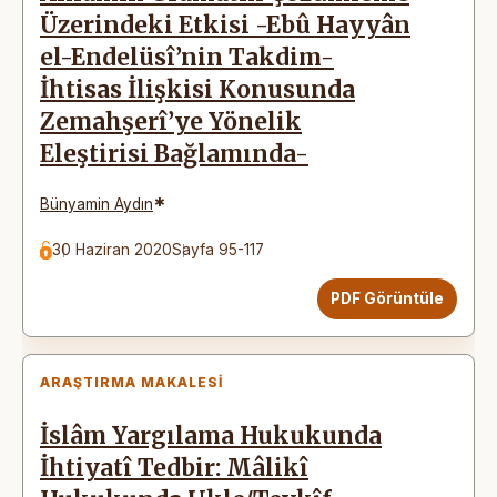
Üzerindeki Etkisi -Ebû Hayyân
el-Endelüsî’nin Takdim-
İhtisas İlişkisi Konusunda
Zemahşerî’ye Yönelik
Eleştirisi Bağlamında-
*
Bünyamin Aydın
30 Haziran 2020
Sayfa 95-117
PDF Görüntüle
ARAŞTIRMA MAKALESI
İslâm Yargılama Hukukunda
İhtiyatî Tedbir: Mâlikî