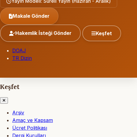
Yayın Modeli: Süreli Yayın (Haziran - Aralık)
Makale Gönder
Hakemlik İsteği Gönder
Keşfet
DOAJ
TR Dizin
Keşfet
Arşiv
Amaç ve Kapsam
Ücret Politikası
Dergi Kurulları