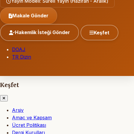
Yayın Modeli: Süreli Yayın (Haziran - Aralık)
Makale Gönder
Hakemlik İsteği Gönder
Keşfet
DOAJ
TR Dizin
Keşfet
Arşiv
Amaç ve Kapsam
Ücret Politikası
Dergi Kurulları