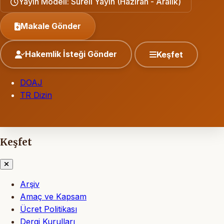
Yayın Modeli: Süreli Yayın (Haziran - Aralık)
Makale Gönder
Hakemlik İsteği Gönder
Keşfet
DOAJ
TR Dizin
Keşfet
Arşiv
Amaç ve Kapsam
Ücret Politikası
Dergi Kurulları