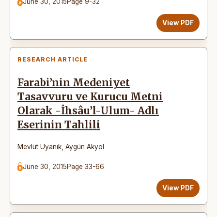
June 30, 2015
Page 9-32
View PDF
RESEARCH ARTICLE
Farabi’nin Medeniyet
Tasavvuru ve Kurucu Metni
Olarak -İhsâu’l-Ulum- Adlı
Eserinin Tahlili
Mevlüt Uyanık
,
Aygün Akyol
June 30, 2015
Page 33-66
View PDF