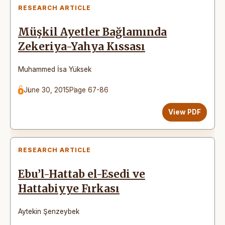
RESEARCH ARTICLE
Müşkil Ayetler Bağlamında
Zekeriya-Yahya Kıssası
Muhammed İsa Yüksek
June 30, 2015
Page 67-86
View PDF
RESEARCH ARTICLE
Ebu’l-Hattab el-Esedi ve
Hattabiyye Fırkası
Aytekin Şenzeybek