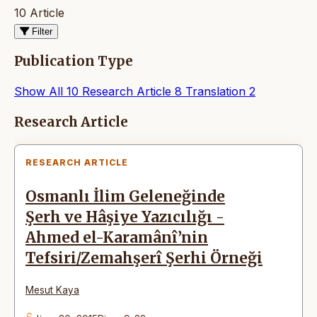
10 Article
Filter
Publication Type
Show All
10
Research Article
8
Translation
2
Articles
Research Article
RESEARCH ARTICLE
Osmanlı İlim Geleneğinde
Şerh ve Hâşiye Yazıcılığı -
Ahmed el-Karamânî’nin
Tefsiri/Zemahşerî Şerhi Örneği
Mesut Kaya