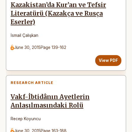
Kazakistan’da Kur’an ve Tefsir
Literatürü (Kazakça ve Rusça
Eserler)
İsmail Çalışkan
June 30, 2015
Page 139-162
View PDF
RESEARCH ARTICLE
Vakf-İbtidânın Ayetlerin
Anlaşılmasındaki Rolü
Recep Koyuncu
June 30, 2015
Page 163-188